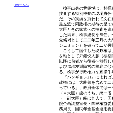
□ホームへ
検事出身の尹錫悦は、朴槿恵
捜査する特別検察の現場責任
だ。その実績を買われて文在
最左派で同政権の期待の星で
大臣とその家族への捜査を進
した結果、検事総長を辞任。
党候補として二二年三月の大
ジェミョン）を破って二か月
こうして誕生した現政権は、
を軸として尹錫悦人脈（検察
以降に前者から後者へ移行し
よび進歩左派陣営の根絶に傾
る。検事が行政権力を直接牛
『ハンギョレ21』によれば
政権には、大統領を含めて二
っている」。政府全体では一
（＝大臣）級のうち、統一省
（＝副大臣）級は九人で、国
院企画調整室長・国民権益委
務局長、国民年金基金運用委