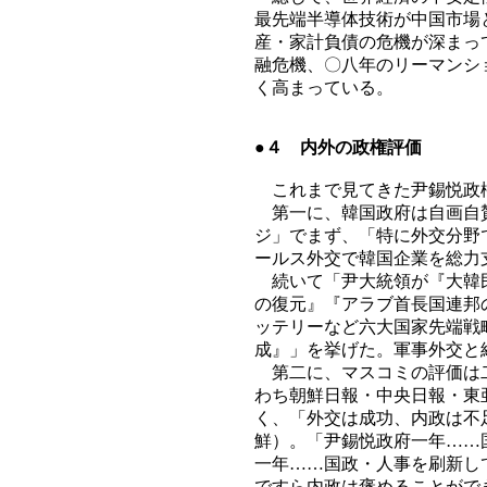
最先端半導体技術が中国市場
産・家計負債の危機が深まっ
融危機、〇八年のリーマンシ
く高まっている。
●４ 内外の政権評価
これまで見てきた尹錫悦政
第一に、韓国政府は自画自賛
ジ」でまず、「特に外交分野
ールス外交で韓国企業を総力
続いて「尹大統領が『大韓民
の復元』『アラブ首長国連邦
ッテリーなど六大国家先端戦
成』」を挙げた。軍事外交と
第二に、マスコミの評価は二
わち朝鮮日報・中央日報・東
く、「外交は成功、内政は不
鮮）。「尹錫悦政府一年……
一年……国政・人事を刷新し
ですら内政は褒めることがで