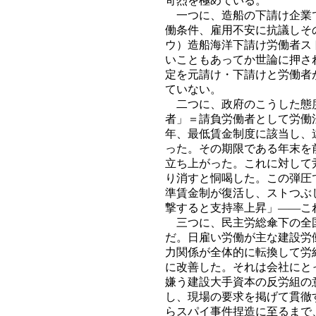
苛烈を極めている。
一つに、造船の下請け企業で
働条件、雇用不安に抗議しそ
ウ）造船海洋下請け労働者ス
いこともあってか世論に押さ
定を元請け・下請けと労働者
ていない。
二つに、政府のこうした態度
者」＝請負労働者として労働
年、最低賃金制度に該当し、
った。その期限である年末を
立ち上がった。これに対して
り消すと恫喝した。この弾圧
準賃金制が復活し、ストつぶ
撃すると支持率上昇」――こ
三つに、民主労総傘下の全国
だ。日雇い労働が主な建設労
力関係が全体的に転換して労
に改善した。それは会社にと
嫌う建設大手資本の反労組の
し、現場の要求を掲げて貫徹
らスパイ事件捏造に至るまで