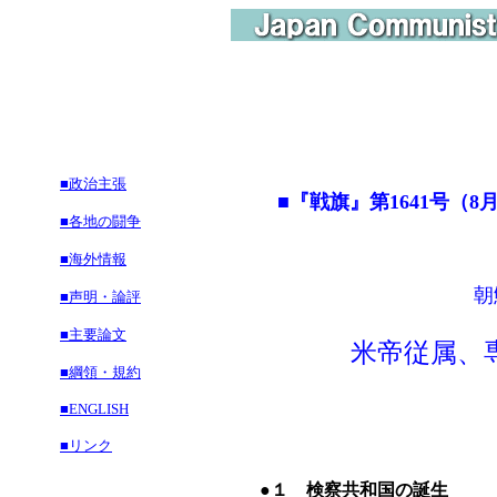
■政治主張
■『戦旗』第1641号（8
■各地の闘争
■海外情報
朝
■声明・論評
■主要論文
米帝従属、
■綱領・規約
■ENGLISH
■リンク
●１ 検察共和国の誕生