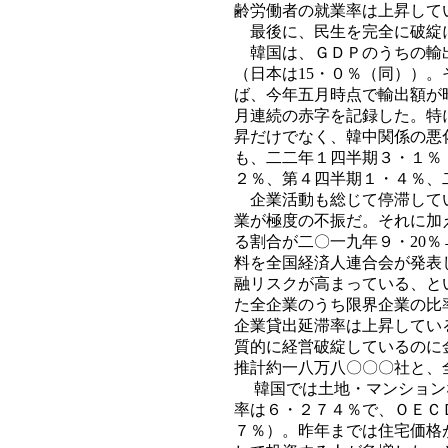
齢労働者の就業率は上昇して
最後に、民生を完全に破綻に
韓国は、ＧＤＰのうちの輸出
（日本は15・０％（同））
ば、今年五月時点で輸出額が
月連続の赤字を記録した。特
昇だけでなく、韓中関係の悪
も、二二年１四半期３・１％
２％、第４四半期１・４％、
企業活動も総じて停滞してい
業が極度の不振だ。それに加
る割合が二〇一九年９・20％
料を全国経済人連合会が発表
融リスクが高まっている、と
た全企業のうち限界企業の比
企業貸出延滞率は上昇してい
質的に経営破綻しているのに
推計約一八万八〇〇〇社と、
韓国では土地・マンション
率は６・２７４％で、ＯＥＣ
７％）。昨年までは住宅価格