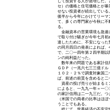
して投資する人が急増した。
セ）の価格と住宅価格とが暴
せない投資者が続出している
後半から今年にかけてリーマ
て、多くの専門家が今秋に不
る。
金融資本の営業環境も急速に
で取り付け騒ぎが今年七月初
達したために、不安になった
の同月四日の発表によれば、
で、二〇一四年第２四半期以
ンの純利益だった。
数年来の問題である家計信用
ＧＤＰ（一兆六七三三億ドル
１０２・２％で調査対象国二
ば、前述の前貰を含めると二
資産の投げ売りが始まるミン
によると、一九九一年＝一〇
の家計信用は二一九三だ。つ
（米国での両者の比率はほぼ
うことでもある。
総じて、世界経済の不安定性