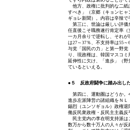
他方、政権に批判的な二紙は
すべき」（京郷（キョンヒャ
ギョレ新聞）。内容は辛辣で
第三に、世論は厳しい評価だ
任直後こそ職務遂行肯定率（
一カ月余りで逆転し、それが
は27～37％、不支持率は5
与党「国民の力」と第一野党
り、現政権は、韓国マスコミ
延伸性に欠け、「進歩」（野
ているといえる。
●５ 反政府闘争に踏み出し
第四に、運動圏はどうか。今
進歩左派陣営の諸組織をＮＬ
錫烈（ユンソギョル）政権退
働反民衆政権・反民主主義反
民主党内の李在明支持派はこ
数万から数十万人の人々が反