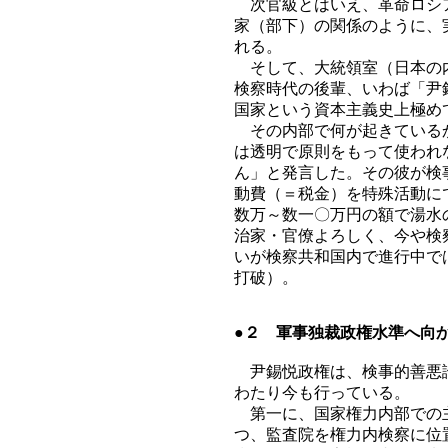
次官級とはいえ、革命ロシア
家（部下）の関係のように、
れる。
そして、大統領室（日本の内
検察時代の後輩、いわば「尹
国家という資本主義史上極め
その内部で何が起きているか
は透明で原則をもって使われ
ん」と発言した。その彼が検
動費（＝税金）を特殊活動に
数万～数一〇万円の額で湯水
治家・官僚よろしく、今や検
いが検察共和国内で進行中で
打破）。
●２ 軍事独裁政権水準へ向
尹錫悦政権は、検事的善悪論
わたり今も行っている。
第一に、国家権力内部での主
つ、監査院を権力内検察に位