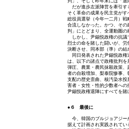
判」、そして昨年末には「退
だが進歩左派陣営を牽引する
そく革命の成果を民主党がす
総役員選挙（今年一二月）戦
合流しなかった。かつ、その
判」にとどまり、全運動圏の
しかし、尹錫悦政権の抗議で
烈士の命を賭した闘いが、労
決断させ、同本部（準）の結
同日発表された尹錫悦政権退
は、以下の諸点で政権批判を
弾圧、農業・農民抹殺政策、
者の自殺増加、梨泰院惨事、
支配の歴史歪曲、核汚染水投
害者・女性・性的少数者への
尹錫悦政権退陣にすべてを賭
●６ 最後に
今、韓国のブルジョアジーか
据えて計画され実践されてい