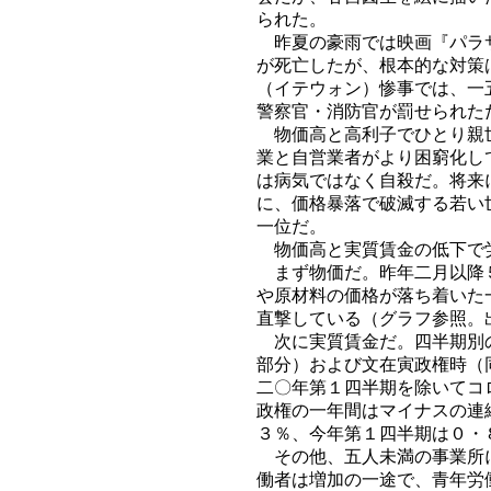
られた。
昨夏の豪雨では映画『パラサ
が死亡したが、根本的な対策
（イテウォン）惨事では、一
警察官・消防官が罰せられた
物価高と高利子でひとり親世
業と自営業者がより困窮化し
は病気ではなく自殺だ。将来
に、価格暴落で破滅する若い
一位だ。
物価高と実質賃金の低下で
まず物価だ。昨年二月以降５
や原材料の価格が落ち着いた
直撃している（グラフ参照。
次に実質賃金だ。四半期別の
部分）および文在寅政権時（
二〇年第１四半期を除いてコ
政権の一年間はマイナスの連
３％、今年第１四半期は０・
その他、五人未満の事業所に
働者は増加の一途で、青年労