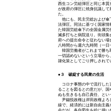
西生コン労組弾圧と同じ本質
が政府の弾圧に焼身抗議して
た。
他にも、民主労総および傘下
法弾圧。同法に基づく国家情
た韓国労総傘下の全国金属労
滅多打ちと病院送り。街頭集
府への提出命令と従わない場
八時間から週六九時間（一日
韓国労働者がこれまで勝ち取
一切認めないという立場から
隷化策としてごり押しされて
●３ 破綻する民衆の生活
コロナ事態の中で流行した言
ることを図るとの意だが、国
ぬも生きるも自己責任、とい
尹錫悦政権は岸田政権よろし
線で、経済的には新自由主義
会だが、各自図生を絵に描い