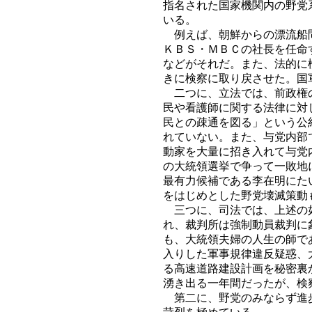
指名された国家機関内の野党
いる。
例えば、朝鮮からの漂流船問
ＫＢＳ・ＭＢＣの社長を任命
などがそれだ。また、法的に
きに検察に取り戻させた。国
二つに、立法では、前政権の
民や看護師に関する法律に対
民との疎通を図る」という公
れていない。また、与党内部
動家を大量に招き入れて与党
の大統領選挙で争って一敗地
最有力候補である李在明にた
をはじめとした野党壊滅策動
三つに、司法では、上述の如
れ、裁判所は強制動員裁判に
も、大統領夫婦の人生の師で
入りした軍事規律違反疑惑、
る高速道路建設計画を秘密裏
湧き出る一年間だったが、検
第二に、野党のみならず進歩