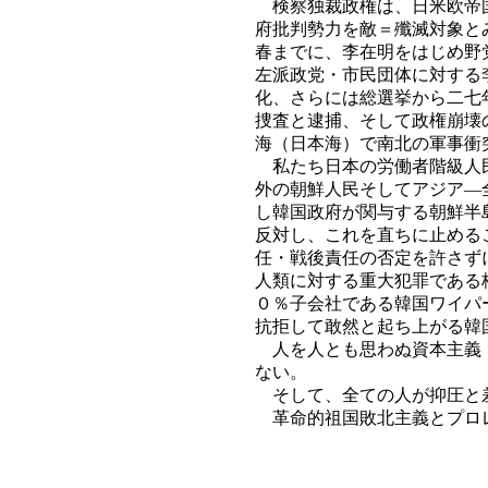
検察独裁政権は、日米欧帝国
府批判勢力を敵＝殲滅対象と
春までに、李在明をはじめ野
左派政党・市民団体に対する
化、さらには総選挙から二七
捜査と逮捕、そして政権崩壊
海（日本海）で南北の軍事衝
私たち日本の労働者階級人民
外の朝鮮人民そしてアジア―
し韓国政府が関与する朝鮮半
反対し、これを直ちに止める
任・戦後責任の否定を許さず
人類に対する重大犯罪である
０％子会社である韓国ワイパ
抗拒して敢然と起ち上がる韓
人を人とも思わぬ資本主義・
ない。
そして、全ての人が抑圧と差
革命的祖国敗北主義とプロ