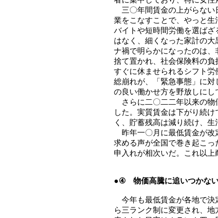
三〇年間賃金の上がらない日
業をこなすことで、やっと生
バイトや短時間労働を選ばざ
はなく、細くなった家計の大
ナ禍で明らかになったのは、
捨て置かれ、社会保険料の負
すぐに休ませられるシフト労
総崩れが、「緊急事態」に対
の良い働かせ方を野放しにし
さらに二〇二二年以来の物価
した。実質賃金は下がり続け
く、貯蓄残高は減り続け、生
昨年一〇月に最低賃金が改定
求める声が全国で巻き起こっ
申入れが相次いだ。これ以上
●④ 物価高騰に追いつかな
今年も最低賃金が各地で決定
ら三ランク制に変更され、地