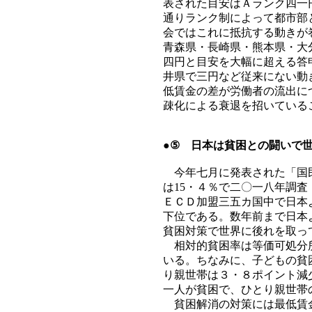
表された目安はＡランク四一
通りランク制によって都市部
会ではこれに抵抗する動きが
青森県・長崎県・熊本県・大
四円と目安を大幅に超える答
井県で三円など従来にない動
低賃金の差が労働者の流出に
疎化による衰退を招いている
●⑤ 日本は貧困との闘いで
今年七月に発表された「国民
は15・４％で二〇一八年調
ＥＣＤ加盟三五カ国中で日本
下位である。数年前まで日本
貧困対策で世界に後れを取っ
相対的貧困率は等価可処分所
いる。ちなみに、子どもの貧
り親世帯は３・８ポイント減
一人が貧困で、ひとり親世帯
貧困解消の対策には最低賃金