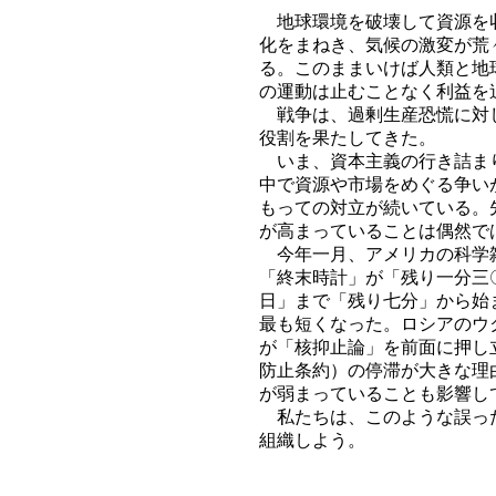
地球環境を破壊して資源を収
化をまねき、気候の激変が荒
る。このままいけば人類と地
の運動は止むことなく利益を
戦争は、過剰生産恐慌に対し
役割を果たしてきた。
いま、資本主義の行き詰まり
中で資源や市場をめぐる争い
もっての対立が続いている。
が高まっていることは偶然で
今年一月、アメリカの科学雑
「終末時計」が「残り一分三
日」まで「残り七分」から始
最も短くなった。ロシアのウ
が「核抑止論」を前面に押し
防止条約）の停滞が大きな理
が弱まっていることも影響し
私たちは、このような誤った
組織しよう。