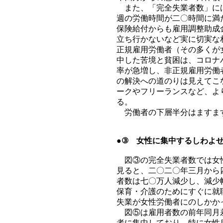
また、「完全失業者数」には
週の労働時間が二〇時間に満
保険給付からも雇用調整助成
立ち行かないなど実に切実な
正規雇用労働者（その多くが
中した苦境と貧困は、コロナ
率が急増し、非正規雇用労働
の解決への道のりは見えてこ
ークやフリーランスなど、よ
る。
労働者の下層半分はますま
●③ 女性に集中するしわよ
図③の完全失業者数では女性
見ると、二〇二〇年三月から
者数は七〇万人減少し、減少
保育・介護のためにすぐに就
失業が女性労働者にのしかか
図⑤は雇用者数の前年同月差
者に集中しており、特に女性