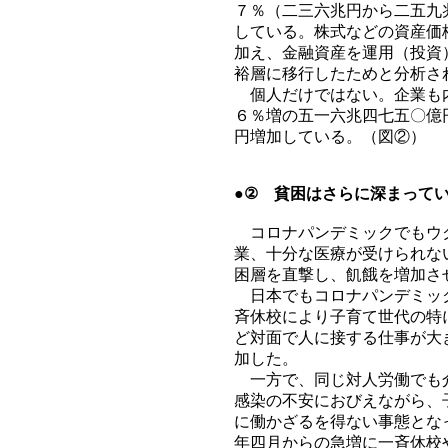
７％（二三六兆円から二五九
している。株式などの資産価
加え、金融資産を運用（投資
裕層に移行したためと分析さ
個人だけではない。企業も内
６％増の五一六兆四七五〇億
円増加している。（図②）
●② 貧困はさらに深まって
コロナパンデミックでもウク
業、十分な医療が受けられな
困層を直撃し、飢餓を増加さ
日本でもコロナパンデミック
斉休校により子育て世代の特
ど対面で人に接する仕事が大
加した。
一方で、同じ対人労働でも介
感染の不安におびえながら、
に働かざるを得ない事態とな
年四月からの急増に一斉休校