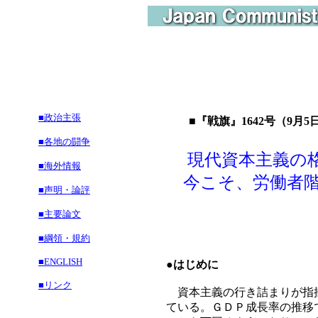
■政治主張
■『戦旗』1642号（9月5日
■各地の闘争
現代資本主義の
■海外情報
今こそ、労働者階
■声明・論評
■主要論文
内
■綱領・規約
■ENGLISH
●
はじめに
■リンク
資本主義の行き詰まりが指摘
ている。ＧＤＰ成長率の推移