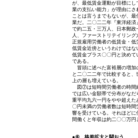
が、最低賃金運動が目標にし
業の支払い能力」が理由にさ
ことは言うまでもないが、最
業だ。二〇二二年『東洋経済
で約二五・三万人、日本郵政
人、ファーストリテイリング
正規雇用労働者の低賃金・低
低賃金近傍というわけではな
低賃金プラス〇〇円と決めて
である。
冒頭に述べた富裕層の増加の
と二〇二二年で比較すると、
上の層も増えている。
図⑦は短時間労働者の時間給
では広い金額帯で分布がなだ
重平均九六一円をやや超えた
〇円未満の労働者数は短時間
響を受けている。それほどに
間働くと年収は約二〇〇万円
●⑥ 格差拡大と闘おう