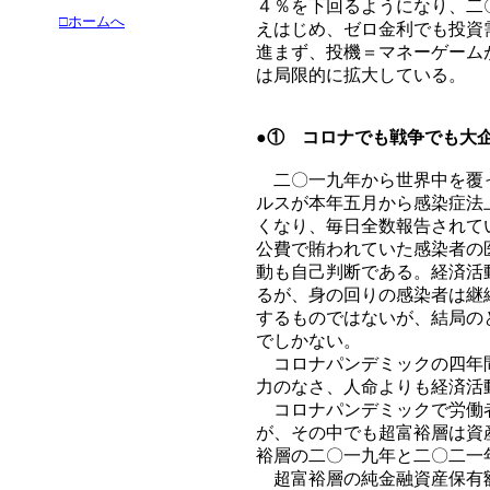
４％を下回るようになり、二
□ホームへ
えはじめ、ゼロ金利でも投資
進まず、投機＝マネーゲーム
は局限的に拡大している。
●① コロナでも戦争でも大
二〇一九年から世界中を覆っ
ルスが本年五月から感染症法
くなり、毎日全数報告されて
公費で賄われていた感染者の
動も自己判断である。経済活
るが、身の回りの感染者は継
するものではないが、結局の
でしかない。
コロナパンデミックの四年間
力のなさ、人命よりも経済活
コロナパンデミックで労働者
が、その中でも超富裕層は資
裕層の二〇一九年と二〇二一
超富裕層の純金融資産保有額