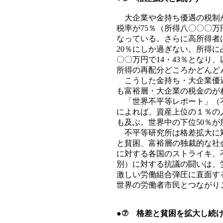
大企業や金持ち優遇の税制が
税率が75％（所得八〇〇〇
なっている。さらに高所得者
20％にしか過ぎない。所得
〇〇万円で14・43％とな
所得の再配分どころかどんど
こうした金持ち・大企業優遇
も富裕層・大企業の税金のが
「世界不平等レポート」（不
によれば、資産上位の１％の人
も及ぶ。世界中の下位50％
不平等研究所は格差拡大に対
と貧困、富裕層の独裁的な社
に対する各国のストライキ、
別）に対する抗議の闘いは、
激しい労働組合弾圧に直面す
世界の労働者市民とつながり
●⑦ 格差と貧困を拡大し続