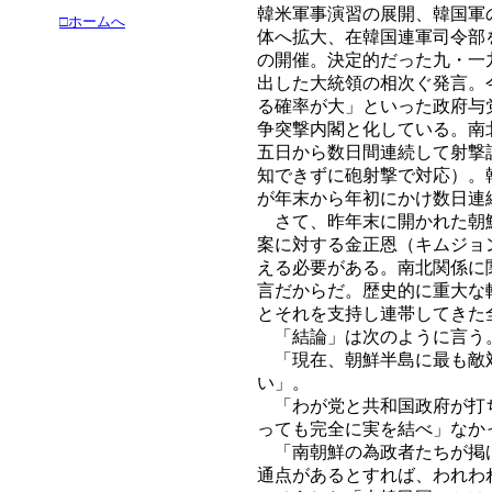
韓米軍事演習の展開、韓国軍
□ホームへ
体へ拡大、在韓国連軍司令部
の開催。決定的だった九・一
出した大統領の相次ぐ発言。
る確率が大」といった政府与
争突撃内閣と化している。南
五日から数日間連続して射撃
知できずに砲射撃で対応）。
が年末から年初にかけ数日連
さて、昨年末に開かれた朝鮮
案に対する金正恩（キムジョ
える必要がある。南北関係に
言だからだ。歴史的に重大な
とそれを支持し連帯してきた
「結論」は次のように言う
「現在、朝鮮半島に最も敵対
い」。
「わが党と共和国政府が打ち
っても完全に実を結べ」なか
「南朝鮮の為政者たちが掲げ
通点があるとすれば、われわ