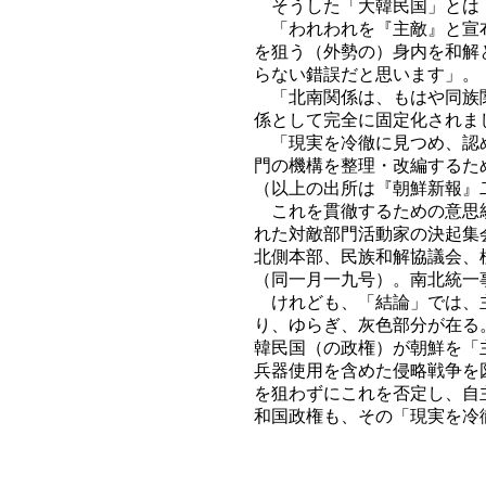
そうした「大韓民国」とは
「われわれを『主敵』と宣布
を狙う（外勢の）身内を和解
らない錯誤だと思います」。
「北南関係は、もはや同族関
係として完全に固定化されま
「現実を冷徹に見つめ、認め
門の機構を整理・改編するた
（以上の出所は『朝鮮新報』
これを貫徹するための意思統
れた対敵部門活動家の決起集
北側本部、民族和解協議会、
（同一月一九号）。南北統一
けれども、「結論」では、主
り、ゆらぎ、灰色部分が在る
韓民国（の政権）が朝鮮を「
兵器使用を含めた侵略戦争を
を狙わずにこれを否定し、自
和国政権も、その「現実を冷