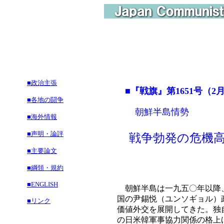
■政治主張
■『戦旗』第1651号（2
■各地の闘争
朝鮮半島情勢
■海外情報
■声明・論評
戦争勃発の危機高
■主要論文
■綱領・規約
■ENGLISH
朝鮮半島は一九五〇年以降、
国の尹錫悦（ユンソギョル）
■リンク
価値外交を展開してきた。独
の日米韓軍事協力関係の格上