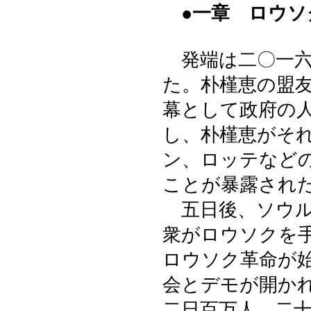
●一章 ロウソ
発端は二〇一六
た。朴槿恵の盟
幕として政府の
し、朴槿恵がそ
ン、ロッテなど
ことが暴露され
五日後、ソウル
衆がロウソクを
ロウソク革命が
会とデモが開か
二日百万人、二