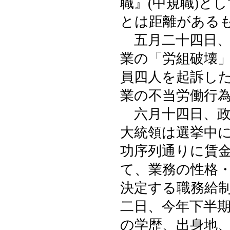
職』(中規職)と
とは距離がある
五月二十四日、
業の「労組破壊
員四人を起訴し
業の不当労働行
六月十四日、政
大統領は選挙中
功序列通りに賃
て、業務の性格
決定する職務給
二日、今年下半
の学歴、出身地