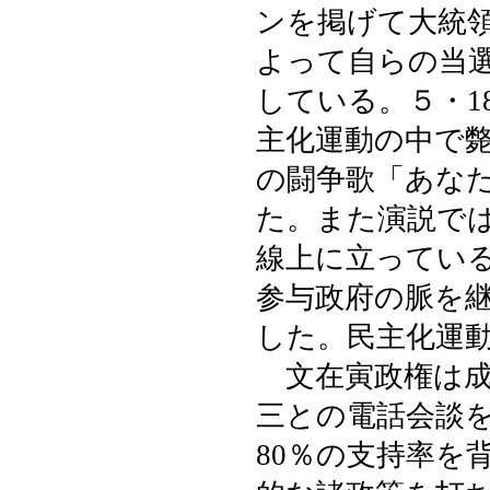
ンを掲げて大統
よって自らの当
している。５・1
主化運動の中で
の闘争歌「あな
た。また演説で
線上に立ってい
参与政府の脈を
した。民主化運
文在寅政権は成
三との電話会談を
80％の支持率を