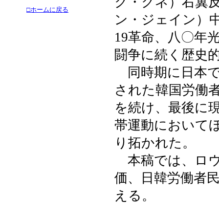
ク・クネ）右翼
□ホームに戻る
ン・ジェイン）
19革命、八〇年
闘争に続く歴史
同時期に日本で
された韓国労働
を続け、最後に
帯運動において
り拓かれた。
本稿では、ロウ
価、日韓労働者
える。