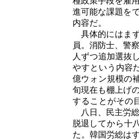
種政策手段を雇
進可能な課題を
内容だ。
具体的にはまず
員。消防士、警
人ずつ追加選抜
やすという内容
億ウォン規模の
旬現在も棚上げ
することがその
八日、民主労総
脱退してから十
た。韓国労総は