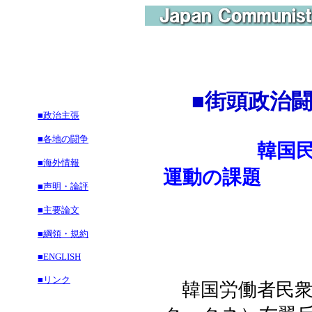
■
街頭政治
■政治主張
■各地の闘争
韓国
■海外情報
運動の課題
■声明・論評
■主要論文
■綱領・規約
■ENGLISH
■リンク
韓国労働者民衆