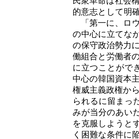
民衆革命は社会
的意志として明
「第一に、ロウ
の中心に立てな
の保守政治勢力
働組合と労働者
に立つことがで
中心の韓国資本
権威主義政権か
られるに留まっ
みが当分のあい
を克服しようと
く困難な条件に