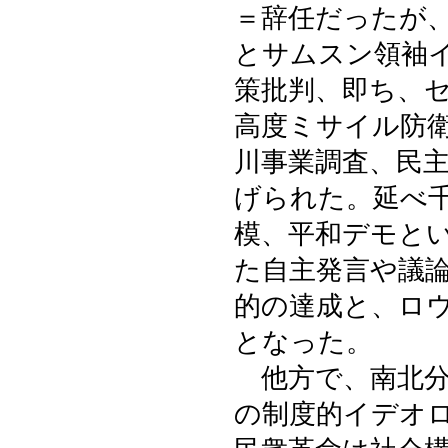
＝辞任だったが
とサムスン領袖
策批判、即ち、セ
高度ミサイル防衛
川事業調査、民
げられた。延べ
模、平和デモと
た自主発言や議
的の達成と、ロ
となった。
他方で、南北分
の制度的イデオ