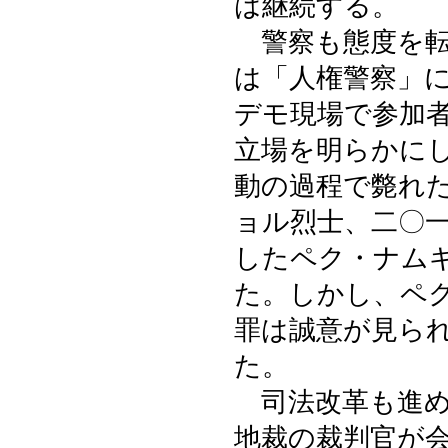
は継続する。
警察も態度を転
は「人権警察」
デモ現場で参加
立場を明らかに
動の過程で斃れ
ョル烈士、二〇
したペク・ナム
た。しかし、ペ
罪は誠意が見ら
た。
司法改革も進め
地裁の裁判官が