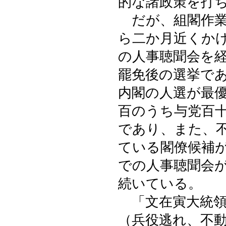
的な諸政策を打
だが、組閣作業
ら二か月近くか
の人事聴聞会を
罷免後の選挙で
内閣の人選が最
百のうち与党百
であり、また、
ている閣僚候補
での人事聴聞会
続いている。
「文在寅大統領
（兵役逃れ、不