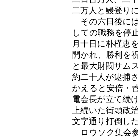
二万人と鰻登り
その六日後には
しての職務を停
月十日に朴槿恵
開かれ、勝利を
と最大財閥サム
約二十人が逮捕
かえると安倍・
電会長が立て続
上続いた街頭政
文字通り打倒し
ロウソク集会参