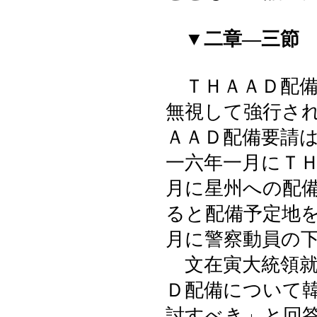
▼二章―三節
ＴＨＡＡＤ配備
無視して強行さ
ＡＡＤ配備要請
一六年一月にＴ
月に星州への配
ると配備予定地
月に警察動員の
文在寅大統領就
Ｄ配備について韓
討すべき」と回