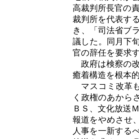
高裁判所長官の
裁判所を代表す
き、「司法省ブ
議した。同月下
官の辞任を要求
政府は検察の改
癒着構造を根本
マスコミ改革も
く政権のあから
ＢＳ、文化放送
報道をやめさせ
人事を一新する