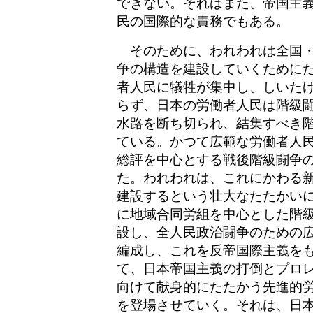
できない。それはまた、帝国主
民の国際的な責務でもある。
そのために、われわれは全国・
争の構造を建設していくために
者人民に犠牲が集中し、しいた
らず、日本の労働者人民は階級
水路を断ち切られ、結集すべき
ている。かつて広範な労働者人
総評を中心とする戦後階級闘争
た。われわれは、これにかわる
建設するという壮大なたたかい
に地域合同労組を中心とした階
設し、全人民政治闘争のための
編成し、これを反帝国際主義を
て、日本帝国主義の打倒とプロ
向けて献身的にたたかう先進的
を登場させていく。それは、日