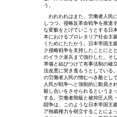
う。
われわれはまた、労働者人民に
しつつ、侵略反革命戦争を推進
な変貌をとげていこうとする日
本におけるプロレタリア社会主
くためにたたかう。日本帝国主
ク侵略戦争を支持したことにと
のイラク派兵まで強行した。そ
準備と結びつけて有事法制の確
法改悪に突き進もうとしている
の労働者人民の憎むべき敵とし
人民が戦争へと強制的に動員さ
殺し合いをさせられるというま
する。労働者階級と被抑圧人民
闘争は、このような日本帝国主
ア独裁権力を樹立することによ