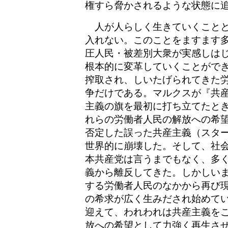
権すら脅かされるような状態に
人が人らしく生きていくことと
入れない。このことをますます
圧人民・被差別大衆が実感しは
根本的に変革していくことがで
搾取され、しいたげられてきた
争だけである。マルクスが『共
主義の旗を最初に打ち立てたと
れらの労働者人民の解放への希
否定した誤った共産主義（スタ
世界的に崩壊した。そして、社
本共産党は言うまでもなく、多
義から離反してきた。しかしい
する労働者人民のなかから再び
の希求が広く生みだされ始めて
迎えて、われわれは共産主義を
放への希望として力強く再生さ