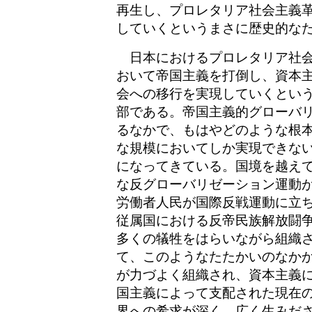
再生し、プロレタリア社会主義
していくというまさに歴史的な
日本におけるプロレタリア社会
おいて帝国主義を打倒し、資本
会への移行を実現していくとい
部である。帝国主義的グローバ
るなかで、もはやどのような根
な規模においてしか実現できな
になってきている。国境を越え
な反グローバリゼーション運動
労働者人民が国際反戦運動に立
従属国における反帝民族解放闘
多くの犠牲をはらいながら組織
て、このようなたたかいのなか
が力づよく組織され、資本主義
国主義によって支配された現在
界への希求が深く、広く生みだ