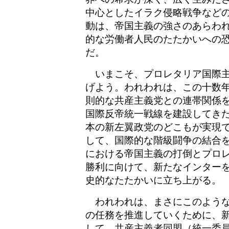
中心としたイラク侵略戦争など
動は、帝国主義の強さのあらわ
的な労働者人民のたたかいへの
だ。
いまこそ、プロレタリア国際主
げよう。われわれは、この十数
則的な共産主義党との連帯関係
国際反帝統一戦線を建設してき
本の新左翼政党のどこもが実現
して、国際的な階級闘争の結合
における帝国主義の打倒とプロ
勝利に向けて、新たなインター
史的なたたかいに立ち上がる。
われわれは、まさにこのような
の任務を推進していくために、
して、共産主義者同盟（統一委