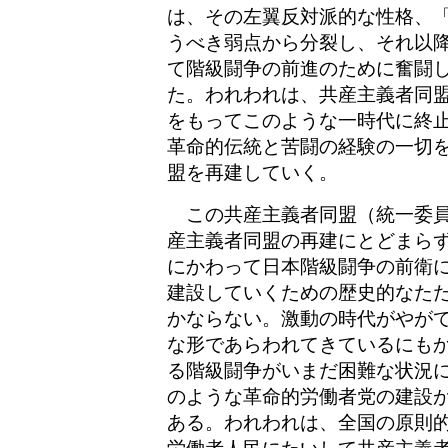
は、その左翼反対派的な性格、
うべき弱点から分裂し、それ以
て階級闘争の前進のために奮闘
た。われわれは、共産主義者同
をもってこのような一時代に終
革命的伝統と苦闘の経験の一切
盟を再建していく。
この共産主義者同盟（統一委員
産主義者同盟の再建にとどまら
にかわって日本階級闘争の前衛
建設していくための歴史的なた
かならない。激動の時代がやが
な形であらわれてきているにも
る階級闘争がいまだ困難な状況
のような革命的労働者党の建設
ある。われわれは、全国の原則