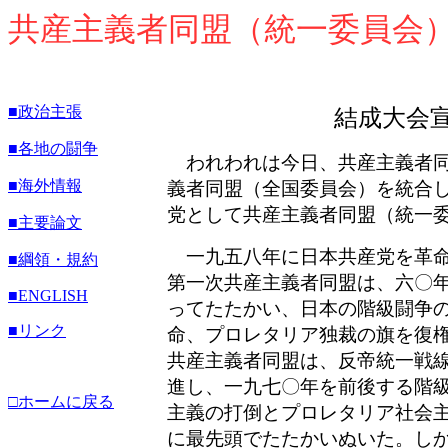
共産主義者同盟（統一委員会
■政治主張
結成大会
■各地の闘争
われわれは今日、共産主義者同
■海外情報
義者同盟（全国委員会）を統合
党として共産主義者同盟（統一
■主要論文
一九五八年に日本共産党を革命
■綱領・規約
第一次共産主義者同盟は、六〇
■
ENGLISH
ってたたかい、日本の階級闘争
■リンク
命、プロレタリア独裁の旗を復
共産主義者同盟は、反帝統一戦
進し、一九七〇年を前後する階
□ホームに戻る
主義の打倒とプロレタリア社会
に最先頭でたたかいぬいた。し