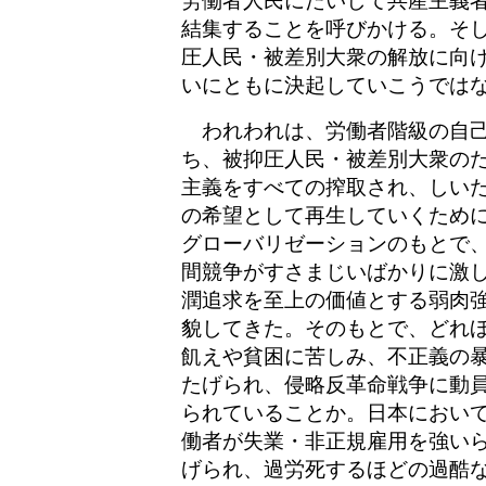
労働者人民にたいして共産主義
結集することを呼びかける。そ
圧人民・被差別大衆の解放に向
いにともに決起していこうでは
われわれは、労働者階級の自己
ち、被抑圧人民・被差別大衆の
主義をすべての搾取され、しい
の希望として再生していくため
グローバリゼーションのもとで
間競争がすさまじいばかりに激
潤追求を至上の価値とする弱肉
貌してきた。そのもとで、どれ
飢えや貧困に苦しみ、不正義の
たげられ、侵略反革命戦争に動
られていることか。日本におい
働者が失業・非正規雇用を強い
げられ、過労死するほどの過酷