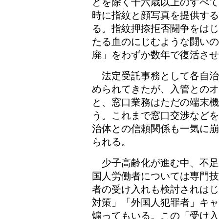
どを除く十六歳以上のすべて
時に指紋と顔写真を提供する
る。指紋押捺拒否闘争をはじ
たる血のにじむような闘いの
廃」をわずか数年で復活さ
法定受託事務として各自治
められてきたが、入管とのオ
と、窓口業務はただの端末
う。これまで窓口交渉などを
治体との信頼関係も一気に崩
られる。
少子高齢化が進む中、不足
国人労働者については専門技
者の受け入れも検討されはじ
対策」「外国人犯罪者」キャ
煽ってもいる。この「受け入