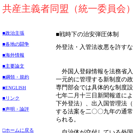
共産主義者同盟（統一委員会
■政治主張
■戦時下の治安弾圧体制
■各地の闘争
外登法・入管法改悪を許すな
■海外情報
■主要論文
外国人登録情報を法務省入
■綱領・規約
一元的に管理する新制度の政
専門部会では具体的な制度設
■
ENGLISH
七年二月十三日新聞報道によ
■リンク
下外登法）、出入国管理法（
■声明・論評
する法案を二〇〇九年の通常
られる。
□ホームに戻る
自治体が交付している外国