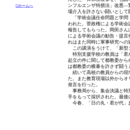
ンフルエンザ特措法」改悪―
□ホームへ
場介入を許さない闘いとして
「学術会議任命問題と学問・
われた。菅政権による学術会
報告してもらった。岡田さん
による学術会議の勧告・提言
れはまた同時に軍事研究への
この講演をうけて、「新型コ
特別支援学校の教員は「君が
起立の件に関して都教委から
は都教委の横暴を許さず闘う
続いて高校の教員からの現場
た。また教育現場以外からオ
発言を行った。
事務局から、集会決議と特別
手をもって採択された。最後
今春、「日の丸・君が代」