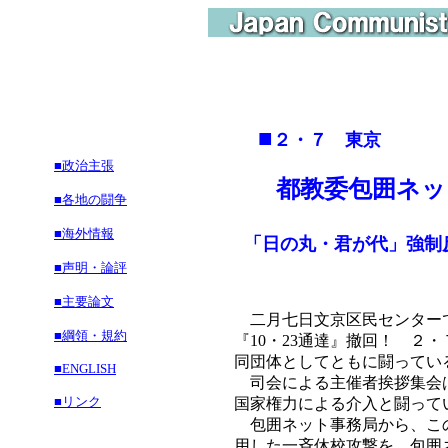
■
２・７ 東京
■政治主張
都教委包囲ネッ
■各地の闘争
■海外情報
「日の丸・君が代」強制
■声明・論評
■主要論文
二月七日文京区民センター
■綱領・規約
『10・23通達』撤回！ 
同団体としてともに闘ってい
■ENGLISH
司会による主催者挨拶集会は
■リンク
国家権力による介入と闘って
包囲ネット事務局から、この
用した一斉休校攻撃を、包囲