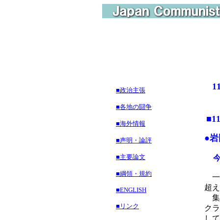
1
■政治主張
■各地の闘争
■
1
■海外情報
●
■声明・論評
■主要論文
■綱領・規約
一
超え
■ENGLISH
集
■リンク
クラ
して