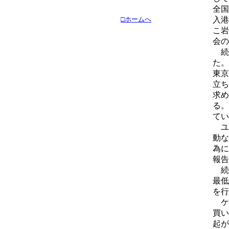
全国
□ホームへ
入港
こ岩
会の
続
た。
東京
立ち
求め
る。
てい
ユ
動な
為に
報告
続
最低
を行
ケ
買い
起が