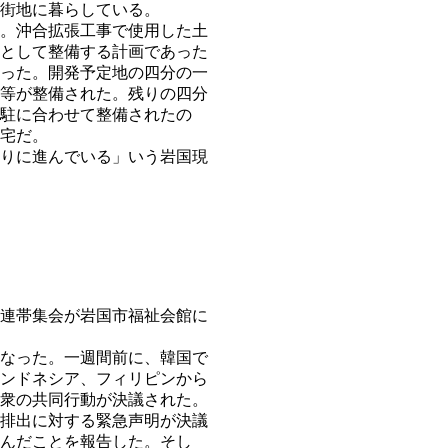
街地に暮らしている。
。沖合拡張工事で使用した土
として整備する計画であった
った。開発予定地の四分の一
等が整備された。残りの四分
駐に合わせて整備されたの
宅だ。
りに進んでいる」いう岩国現
連帯集会が岩国市福祉会館に
なった。一週間前に、韓国で
ンドネシア、フィリピンから
衆の共同行動が決議された。
排出に対する緊急声明が決議
んだことを報告した。そし