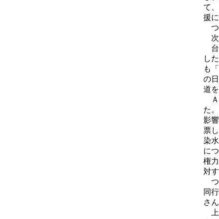
て、
援に
つ
次
台
した
も「
の日
道を
Ａ
た。
影響
票し
染水
につ
権力
対す
つ
同行
さん
上