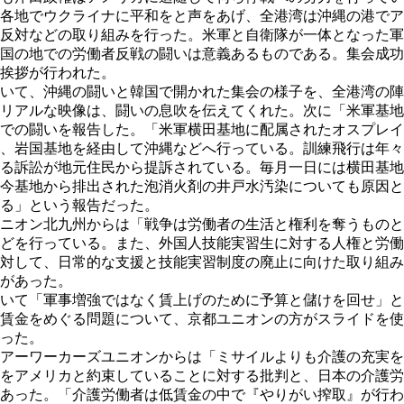
各地でウクライナに平和をと声をあげ、全港湾は沖縄の港でア
反対などの取り組みを行った。米軍と自衛隊が一体となった軍
国の地での労働者反戦の闘いは意義あるものである。集会成功
挨拶が行われた。
いて、沖縄の闘いと韓国で開かれた集会の様子を、全港湾の陣
リアルな映像は、闘いの息吹を伝えてくれた。次に「米軍基地
での闘いを報告した。「米軍横田基地に配属されたオスプレイ
、岩国基地を経由して沖縄などへ行っている。訓練飛行は年々
る訴訟が地元住民から提訴されている。毎月一日には横田基地
今基地から排出された泡消火剤の井戸水汚染についても原因と
る」という報告だった。
ニオン北九州からは「戦争は労働者の生活と権利を奪うものと
どを行っている。また、外国人技能実習生に対する人権と労働
対して、日常的な支援と技能実習制度の廃止に向けた取り組み
があった。
いて「軍事増強ではなく賃上げのために予算と儲けを回せ」と
賃金をめぐる問題について、京都ユニオンの方がスライドを使
った。
アーワーカーズユニオンからは「ミサイルよりも介護の充実を
をアメリカと約束していることに対する批判と、日本の介護労
あった。「介護労働者は低賃金の中で『やりがい搾取』が行わ