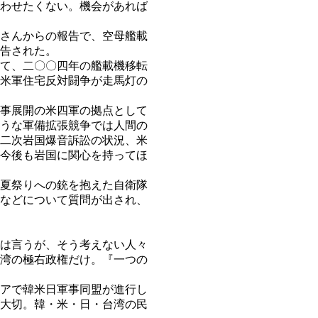
わせたくない。機会があれば
さんからの報告で、空母艦載
告された。
て、二〇〇四年の艦載機移転
米軍住宅反対闘争が走馬灯の
事展開の米四軍の拠点として
うな軍備拡張競争では人間の
二次岩国爆音訴訟の状況、米
今後も岩国に関心を持ってほ
夏祭りへの銃を抱えた自衛隊
などについて質問が出され、
は言うが、そう考えない人々
湾の極右政権だけ。『一つの
アで韓米日軍事同盟が進行し
大切。韓・米・日・台湾の民