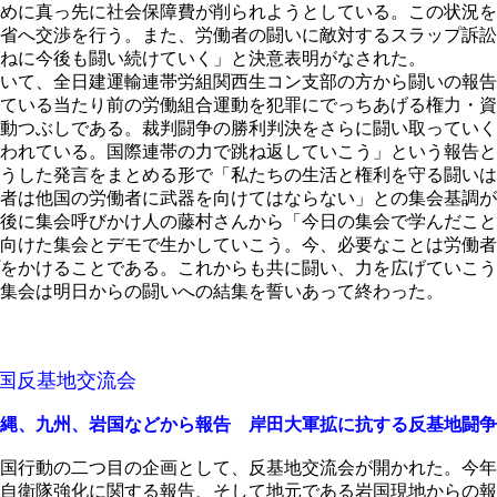
めに真っ先に社会保障費が削られようとしている。この状況を
省へ交渉を行う。また、労働者の闘いに敵対するスラップ訴訟
ねに今後も闘い続けていく」と決意表明がなされた。
いて、全日建運輸連帯労組関西生コン支部の方から闘いの報告
ている当たり前の労働組合運動を犯罪にでっちあげる権力・資
動つぶしである。裁判闘争の勝利判決をさらに闘い取っていく
われている。国際連帯の力で跳ね返していこう」という報告と
うした発言をまとめる形で「私たちの生活と権利を守る闘いは
者は他国の労働者に武器を向けてはならない」との集会基調が
後に集会呼びかけ人の藤村さんから「今日の集会で学んだこと
向けた集会とデモで生かしていこう。今、必要なことは労働者
をかけることである。これからも共に闘い、力を広げていこう
集会は明日からの闘いへの結集を誓いあって終わった。
全国反基地交流会
縄、九州、岩国などから報告 岸田大軍拡に抗する反基地闘争
国行動の二つ目の企画として、反基地交流会が開かれた。今年
自衛隊強化に関する報告、そして地元である岩国現地からの報