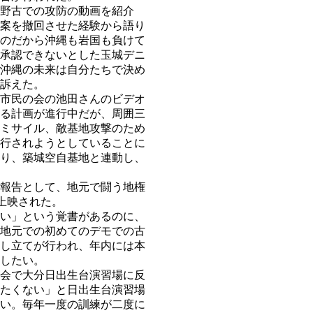
野古での攻防の動画を紹介
案を撤回させた経験から語り
のだから沖縄も岩国も負けて
承認できないとした玉城デニ
沖縄の未来は自分たちで決め
訴えた。
市民の会の池田さんのビデオ
る計画が進行中だが、周囲三
ミサイル、敵基地攻撃のため
行されようとしていることに
り、築城空自基地と連動し、
報告として、地元で闘う地権
が上映された。
い」という覚書があるのに、
地元での初めてのデモでの古
し立てが行われ、年内には本
したい。
会で大分日出生台演習場に反
たくない」と日出生台演習場
い。毎年一度の訓練が二度に