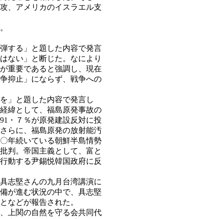
攻、アメリカのイスラエル支
。
弾する」と題した内容で発言
はない」と断じた。なにより
が重要であると強調し、現在
争抑止」にならず、戦争への
を」と題した内容で発言し
経緯として、福島原発事故の
91・７％が原発建設反対に投
さらに、福島原発の放射能汚
〇年続いている朝鮮半島情勢
批判。帝国主義として、富と
行動する尹錫悦韓国政府に反
具志堅さんの九月台湾講演に
備が進む状況の中で、具志堅
となどが報告された。
、上関の自然を守る会共同代