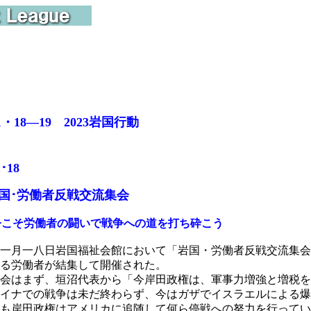
1・18―19 2023岩国行動
1･18
岩国･労働者反戦交流集会
今こそ労働者の闘いで戦争への道を打ち砕こう
一月一八日岩国福祉会館において「岩国・労働者反戦交流集会
る労働者が結集して開催された。
会はまず、垣沼代表から「今岸田政権は、軍事力増強と増税を
イナでの戦争は未だ終わらず、今はガザでイスラエルによる爆
も岸田政権はアメリカに追随して何ら停戦への努力を行ってい