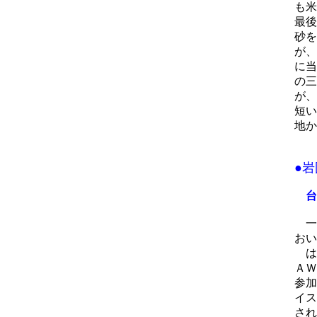
も米
最後
砂を
が、
に当
の三
が、
短い
地か
●
台
一
おい
は
ＡＷ
参加
イス
され