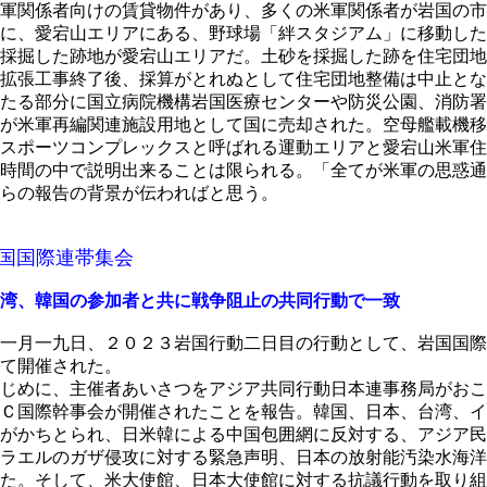
軍関係者向けの賃貸物件があり、多くの米軍関係者が岩国の市
に、愛宕山エリアにある、野球場「絆スタジアム」に移動した
採掘した跡地が愛宕山エリアだ。土砂を採掘した跡を住宅団地
拡張工事終了後、採算がとれぬとして住宅団地整備は中止とな
たる部分に国立病院機構岩国医療センターや防災公園、消防署
が米軍再編関連施設用地として国に売却された。空母艦載機移
スポーツコンプレックスと呼ばれる運動エリアと愛宕山米軍住
時間の中で説明出来ることは限られる。「全てが米軍の思惑通
らの報告の背景が伝わればと思う。
岩国国際連帯集会
湾、韓国の参加者と共に戦争阻止の共同行動で一致
一月一九日、２０２３岩国行動二日目の行動として、岩国国際
て開催された。
じめに、主催者あいさつをアジア共同行動日本連事務局がおこ
Ｃ国際幹事会が開催されたことを報告。韓国、日本、台湾、イ
がかちとられ、日米韓による中国包囲網に反対する、アジア民
ラエルのガザ侵攻に対する緊急声明、日本の放射能汚染水海洋
た。そして、米大使館、日本大使館に対する抗議行動を取り組