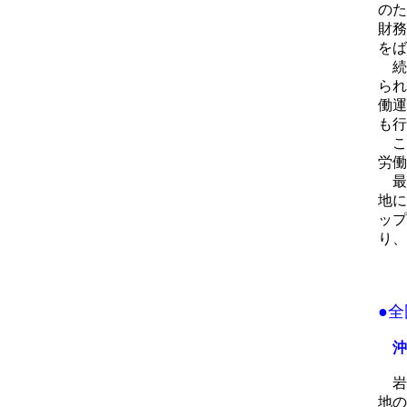
のた
財務
をば
続
られ
働運
も行
こ
労働
最
地に
ップ
り、
●
沖
岩
地の