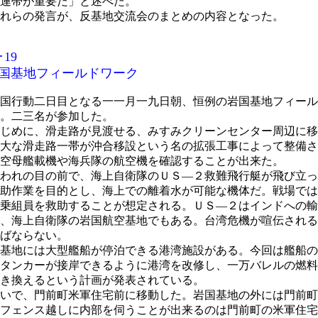
連帯が重要だ」と述べた。
れらの発言が、反基地交流会のまとめの内容となった。
･19
岩国基地フィールドワーク
国行動二日目となる一一月一九日朝、恒例の岩国基地フィール
。二三名が参加した。
じめに、滑走路が見渡せる、みすみクリーンセンター周辺に移
大な滑走路一帯が沖合移設という名の拡張工事によって整備さ
空母艦載機や海兵隊の航空機を確認することが出来た。
われの目の前で、海上自衛隊のＵＳ―２救難飛行艇が飛び立っ
助作業を目的とし、海上での離着水が可能な機体だ。戦場では
乗組員を救助することが想定される。ＵＳ―２はインドへの輸
、海上自衛隊の岩国航空基地でもある。台湾危機が喧伝される
ばならない。
基地には大型艦船が停泊できる港湾施設がある。今回は艦船の
タンカーが接岸できるように港湾を改修し、一万バレルの燃料
き換えるという計画が発表されている。
いで、門前町米軍住宅前に移動した。岩国基地の外には門前町
フェンス越しに内部を伺うことが出来るのは門前町の米軍住宅