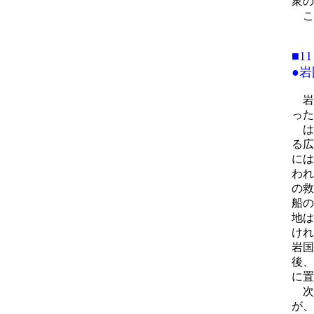
衆の
こ
■11
●
岩
った
は
る広
には
われ
の救
船の
地は
けれ
岩国
後、
に置
次
が、