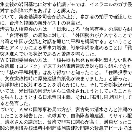
集会後の岩国基地に対する抗議デモでは、イスラエルのガザ侵
対する糾弾の声をあげようと訴えた。
づいて、集会基調を司会が読み上げ、参加者の拍手で確認した
に、台湾と韓国の海外ゲストの発言だ。
湾労働人権協会の方は、「日米による『台湾有事』の扇動を糾
。「台湾有事」の扇動に対して、「外国勢力が介入することで
台湾と中国が交流と対話を通じて平和を構築する」ということ
本とアメリカによる軍事力増強、戦争準備を進めることは「戦
突き進んでいる状況であると警鐘を鳴らした。
ＷＣ韓国委員会の方は、「核兵器も原発も軍事同盟もない世界
盈徳郡（ヨンドク）で原子力発電所建設反対を取り組んできた
で「核の平和利用」はあり得ないと知ったこと。「住民投票で
、文在寅政権時に原発建設白紙化が決まりました」と語った。
海洋排出に反対することを明らかにした。そして分断状況が七
いては、米日韓の同盟がさらに強化されようとしていることを
を独占しようとする日米帝国主義、それに同調し同盟国として
ると発言した。
づいて、ＡＷＣ国際事務局の方が、宮古島の清水さんと沖縄の
したことを報告した。琉球弧で、自衛隊基地建設、ミサイル配
、清水さんの講演は、台湾で非常に関心が高く、満員だったこ
関の使用済み核燃料中間貯蔵施設建設問題の緊急アピールでは