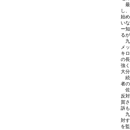
最
し、
始め
いな
ー知
るが
九
メッ
キロ
の長
強く
大分
続
者の
佐
反対
賀さ
訴も
九
対す
を監