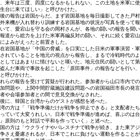
、来年は三度、四度になるかもしれない。この土地を米軍に使
生台に来てほしい」と呼びかけた。
後の報告は岩国からだ。まず岩国基地を毎日撮影してきた戸村
外来機が入れ替わり訓練する岩国基地の状況が写真を使って報
いて、愛宕山を守る会の岡村さんが、各地の闘いの報告を聞い
報道から総力を上げた米軍再編反対の闘い、それに続く愛宕山
によみがえったと前置きした。
在岩国基地が「中国の脅威」を口実にした日米の軍事演習・軍
されていることを地元の視点から報告し、まるで冷戦時代のよ
としてはあまりに情けないと嘆いた。地元住民の闘いとして第
盗んだ車両で事故を起こした「原田事件」の報告などを行い、
と呼びかけた。
れらの報告を受けて質疑が行われた。参加者から山口市内での
加問題や、上関中間貯蔵施設建設問題への岩国福田市長の発言
者や会場参加者との間で意見交換がなされた。
後に、韓国と台湾からのゲストが感想を述べた。
湾の方は「『戦争準備だけが戦争を抑止できる』と支配者たち
っていて大変うれしい。日本で戦争準備が進めば、喜ぶのは台
』原則のもと対話で平和を作っていく」と述べた。
国の方は「ウクライナやパレスチナで戦争が続き、また東アジ
争さえ憂慮されるが、日本でこれに負けない運動を作ることが