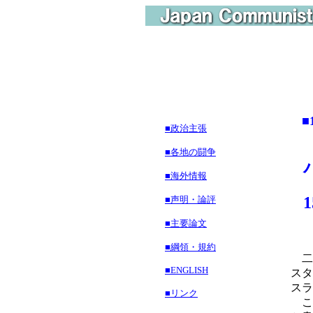
■
■政治主張
■各地の闘争
■海外情報
■声明・論評
■主要論文
■綱領・規約
二
■ENGLISH
スタ
スラ
■リンク
こ