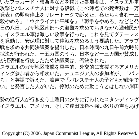
いたプラカード・横断幕などを掲げた参加者は、イスラエル軍
攻撃とパレスチナ人に対する殺戮（この時点での死者数は一万
発表）の即時停止をリレートークで訴えた。私たちも含む一三
殺やめろ」「ウクライナに平和を」「戦争をやめろ」などと発
日の八日、ガザ地区南部への避難を求めておきながら避難民が
、イスラエル軍は激しい攻撃を行った。これを見てグテーレス
を発動し、安保理に対して停戦を求めるよう要請した。アラブ
戦を求める共同決議案を提出した。日本時間の九日午前六時前
採決が行われた。一五カ国のうち、日本など一三カ国が賛成し
が拒否権を行使したため決議案は、否決された。
スラエルのガザ地区攻撃を軍事的、外交的に支援するアメリカ
ィング参加者から相次いだ。チュニジア人の参加者が、「パレ
ろ」と英語で訴えた。涙声で「パレスチナ人の子どもが戦争で
い」と発言した人がいた。停戦のために動こうとはしない岸田
勢の通行人が行き交う土曜日の夕方に行われたスタンディング
イスラエル、アメリカ、そして岸田政権へ強い怒りの声をあげ
Copyright (C) 2006, Japan Communist League, All Rights Reserved.