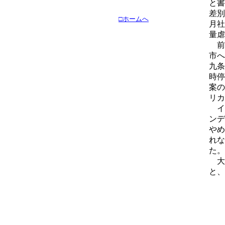
と書
差別
□ホームへ
月社
量虐
前
市へ
九条
時停
案の
リカ
イ
ンデ
やめ
れな
た。
大
と、