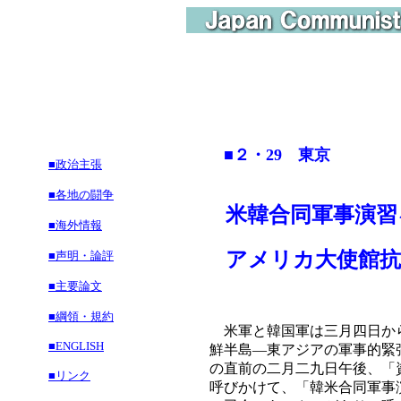
■２・29 東京
■政治主張
■各地の闘争
米韓合同軍事演習
■海外情報
アメリカ大使館抗
■声明・論評
■主要論文
■綱領・規約
米軍と韓国軍は三月四日から
■ENGLISH
鮮半島―東アジアの軍事的緊
の直前の二月二九日午後、「
■リンク
呼びかけて、「韓米合同軍事