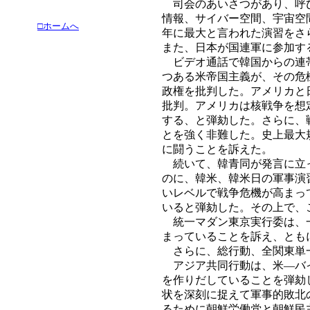
司会のあいさつがあり、呼び
情報、サイバー空間、宇宙空
□ホームへ
年に最大と言われた演習をさ
また、日本が国連軍に参加す
ビデオ通話で韓国からの連帯
つある米帝国主義が、その危
政権を批判した。アメリカと
批判。アメリカは核戦争を想
する、と弾劾した。さらに、
とを強く非難した。史上最大
に闘うことを訴えた。
続いて、韓青同が発言に立っ
のに、韓米、韓米日の軍事演
いレベルで戦争危機が高まっ
いると弾劾した。その上で、
統一マダン東京実行委は、一
まっていることを訴え、とも
さらに、総行動、全関東単
アジア共同行動は、米―バイ
を作りだしていることを弾劾
状を深刻に捉えて軍事的敗北
るために朝鮮労働党と朝鮮民