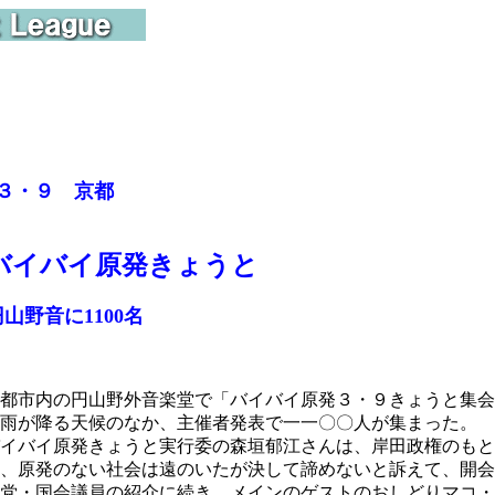
■３・９ 京都
バイバイ原発きょうと
山野音に1100名
都市内の円山野外音楽堂で「バイバイ原発３・９きょうと集会
雨が降る天候のなか、主催者発表で一一〇〇人が集まった。
イバイ原発きょうと実行委の森垣郁江さんは、岸田政権のもと
、原発のない社会は遠のいたが決して諦めないと訴えて、開会
党・国会議員の紹介に続き、メインのゲストのおしどりマコ・