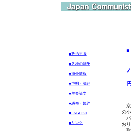
■政治主張
■各地の闘争
■海外情報
円
■声明・論評
■主要論文
■綱領・規約
京
の小
■ENGLISH
バ
■リンク
おり
政