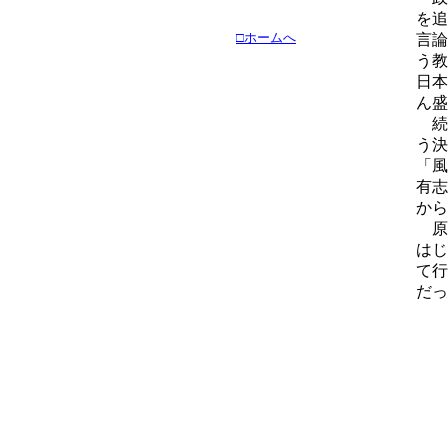
を追
□ホームへ
言論
う教
日本
ん盛
続
う決
「風
有志
から
原
はじ
て行
だっ