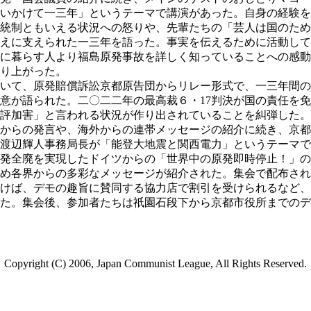
いかけて一三年」というテーマで講演があった。自身の経験を
統制ともいえる状況への怒りや、先輩たちの「芸人は国のため
えに支えられた一三年を語った。事実を伝えるために活動して
に暮らす人より福島原発事故を詳しく知っていることへの感動
り上がった。
いて、原発賠償訴訟京都原告団からリレー形式で、一三年間の
意が語られた。二〇二二年の最高裁６・17判決が国の責任を
評加害」と言われる状況が作り出されていることを糾弾した。
からの発言や、海外からの連帯メッセージの紹介に続き、京都
渡辺輝人事務局長が「能登大地震と関西電力」というテーマで
発全廃を実現したドイツからの「世界中の原発即時停止！」の
め各界からの多彩なメッセージが紹介された。集会で配布され
けば、デモの趣旨に賛同する協力店で割引を受けられるなど、
た。集会後、参加者たちは祇園石段下から京都市役所までのデ
Copyright (C) 2006, Japan Communist League, All Rights Reserved.