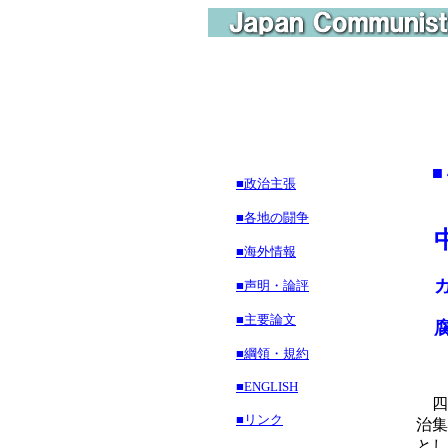
■
■政治主張
■各地の闘争
■海外情報
ガ
■声明・論評
■主要論文
腐
■綱領・規約
■ENGLISH
四
■リンク
治集
とし