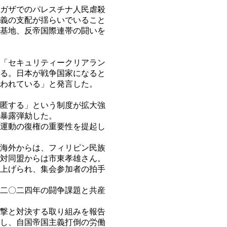
ガザでのパレスチナ人民虐殺
義の支配が揺らいでいること
基地、反帝国際連帯の闘いを
「セキュリティークリアラン
る。日本が戦争国家になると
われている」と発言した。
匿する」という制度が拡大強
暴露弾劾した。
運動の復権の重要性を提起し
海外からは、フィリピン民族
対同盟からは市東孝雄さん。
上げられ、集会参加者の拍手
二〇二四年の闘争課題と共産
撃と対決する取り組みを報告
し、自国帝国主義打倒の労働