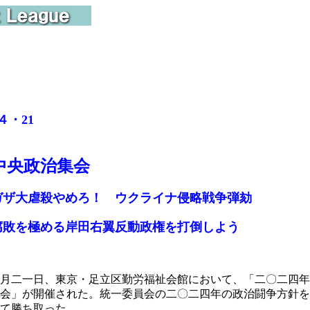
４・21
中央政治集会
ザ大虐殺やめろ！ ウクライナ侵略戦争弾劾
敗を極める岸田右翼反動政権を打倒しよう
月二一日、東京・足立区勤労福祉会館において、「二〇二四年
会」が開催された。統一委員会の二〇二四年の政治闘争方針を
て勝ち取った。