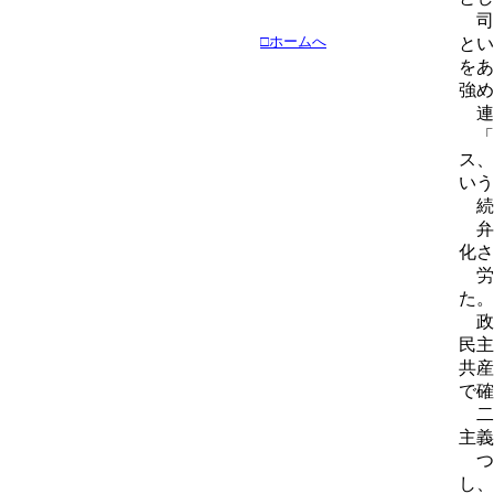
司
□ホームへ
とい
をあ
強め
連
「
ス、
いう
続
弁
化さ
労
た。
政
民主
共産
で確
二
主義
つ
し、