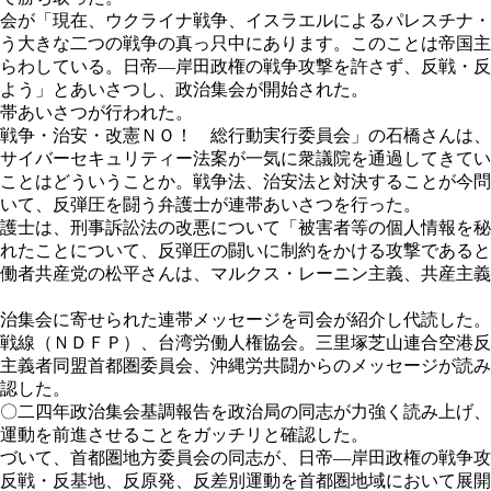
会が「現在、ウクライナ戦争、イスラエルによるパレスチナ・
う大きな二つの戦争の真っ只中にあります。このことは帝国主
らわしている。日帝―岸田政権の戦争攻撃を許さず、反戦・反
よう」とあいさつし、政治集会が開始された。
帯あいさつが行われた。
戦争・治安・改憲ＮＯ！ 総行動実行委員会」の石橋さんは、
サイバーセキュリティー法案が一気に衆議院を通過してきてい
ことはどういうことか。戦争法、治安法と対決することが今問
いて、反弾圧を闘う弁護士が連帯あいさつを行った。
護士は、刑事訴訟法の改悪について「被害者等の個人情報を秘
れたことについて、反弾圧の闘いに制約をかける攻撃であると
働者共産党の松平さんは、マルクス・レーニン主義、共産主義
治集会に寄せられた連帯メッセージを司会が紹介し代読した。
戦線（ＮＤＦＰ）、台湾労働人権協会。三里塚芝山連合空港反
主義者同盟首都圏委員会、沖縄労共闘からのメッセージが読み
認した。
〇二四年政治集会基調報告を政治局の同志が力強く読み上げ、
運動を前進させることをガッチリと確認した。
づいて、首都圏地方委員会の同志が、日帝―岸田政権の戦争攻
反戦・反基地、反原発、反差別運動を首都圏地域において展開