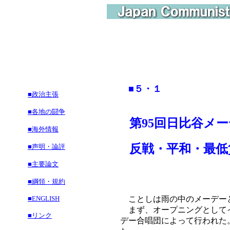
■５・１
■政治主張
■各地の闘争
第95回日比谷メ
■海外情報
反戦・平和・最低賃金
■声明・論評
■主要論文
■綱領・規約
■ENGLISH
ことしは雨の中のメーデーと
まず、オープニングとしてイ
■リンク
デー合唱団によって行われた