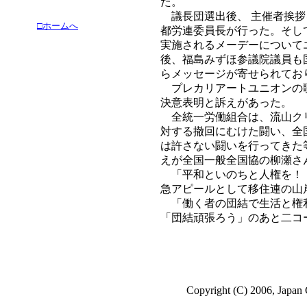
た。
議長団選出後、 主催者挨拶
□ホームへ
都労連委員長が行った。そし
実施されるメーデーについて
後、福島みずほ参議院議員も
らメッセージが寄せられてお
プレカリアートユニオンの歌
決意表明と訴えがあった。
全統一労働組合は、流山クリ
対する撤回にむけた闘い、全
は許さない闘いを行ってきた
えが全国一般全国協の柳瀬さ
「平和といのちと人権を！ 
急アピールとして移住連の山
「働く者の団結で生活と権利
「団結頑張ろう」のあと二コ
Copyright (C) 2006, Japan