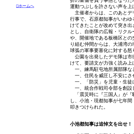
折の重傷を負う事態となった
□ホームへ
運動つぶしを許さない声を上
主催者からは、このあとデモ
行事で、石原都知事がいわゆ
けてきたことが改めて突き出
とし、自衛隊の広報・リクル
や、開催地である板橋区との
り組む仲間からは、大浦湾の
球弧の軍事要塞化に対する怒
公園を出発したデモ隊は市街
けて、要請文が力強く読み上
一、練馬駐屯地所属部隊など
一、住民を威圧し不安にさせ
一、「防災」を児童・生徒に
一、統合作戦司令部を創設
「震災時に『三国人』が『騒
し、小池・現都知事が七年間
叩きつけられた。
小池都知事は追悼文を出せ！