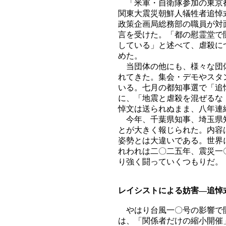
「米軍・自衛隊参加の東京都
関東大震災朝鮮人犠牲者追悼
政策企画局総務部の職員が対
言を受けた。「都の慰霊堂で
している」と述べて、虐殺に
めた。
当団体の他にも、様々な団体
れてきた。集会・デモやスタ
いる。七月の都知事選で「追
に、「地震と虐殺を混ぜるな
悼文は送られぬまま、八年連
今年、千葉県知事、埼玉県知
とが大きく報じられた。内容
姿勢とは大違いである。世界
れわれは二〇二五年、震災一
り強く闘っていくつもりだ。
レイシストによる妨害―追悼
やはり台風一〇号の影響で開
は、「関係者だけの縮小開催