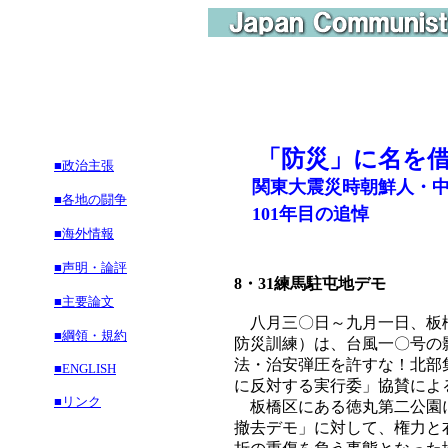
「防災」に名を
■政治主張
関東大震災時朝鮮人・中
■各地の闘争
101年目の追悼
■海外情報
■声明・論評
8・31練馬駐屯地デモ
■主要論文
八月三〇日～九月一日、板橋
■綱領・規約
防災訓練）は、台風一〇号の
法・治安弾圧を許すな！北部
■ENGLISH
に反対する実行委」協賛によ
■リンク
板橋区にある徳丸第二公園に
撤去デモ」に対して、権力と