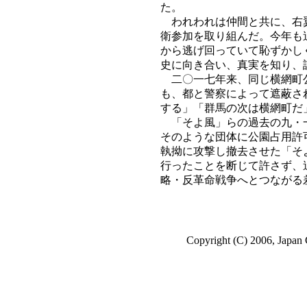
た。
われわれは仲間と共に、右翼
衛参加を取り組んだ。今年も
から逃げ回っていて恥ずかし
史に向き合い、真実を知り、
二〇一七年来、同じ横網町公
も、都と警察によって遮蔽さ
する」「群馬の次は横網町だ
「そよ風」らの過去の九・一
そのような団体に公園占用許
執拗に攻撃し撤去させた「そ
行ったことを断じて許さず、
略・反革命戦争へとつながる
Copyright (C) 2006, Japan