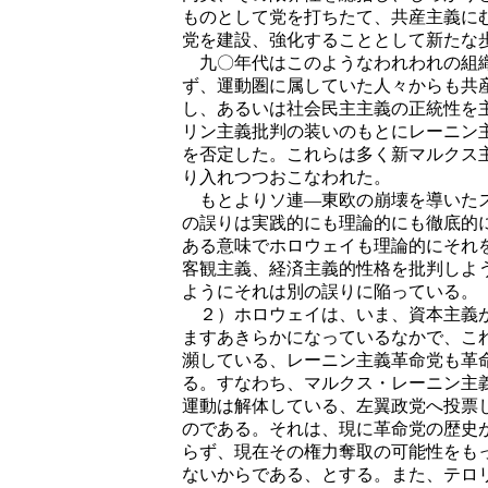
ものとして党を打ちたて、共産主義に
党を建設、強化することとして新たな
九〇年代はこのようなわれわれの組織
ず、運動圏に属していた人々からも共
し、あるいは社会民主主義の正統性を
リン主義批判の装いのもとにレーニン
を否定した。これらは多く新マルクス
り入れつつおこなわれた。
もとよりソ連―東欧の崩壊を導いたス
の誤りは実践的にも理論的にも徹底的
ある意味でホロウェイも理論的にそれ
客観主義、経済主義的性格を批判しよ
ようにそれは別の誤りに陥っている。
２）ホロウェイは、いま、資本主義が
ますあきらかになっているなかで、こ
瀕している、レーニン主義革命党も革
る。すなわち、マルクス・レーニン主
運動は解体している、左翼政党へ投票
のである。それは、現に革命党の歴史
らず、現在その権力奪取の可能性をも
ないからである、とする。また、テロ