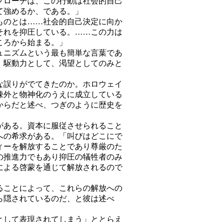
プローチは、この行動は社会的自己
て強めるか、である。」
のとは……社会的自己決定に向か
それを抑圧している。……この力は
ころから始まる。」
ニズムという最も簡単な言葉であ
、駆動力として、渇望としてのみと
誤りがでてきたのか。ホロウェイ
疎外と物神化のうえに成立している
からだと述べ、つぎのように歴史を
ある。資本に服従させられること
への希求がある。「叫びはどこにで
ィーを解放することであり尊厳のた
の推進力でもあり抑圧の犠牲者のみ
による啓蒙を通じて解放されるので
ことによって、これらの解放への
ら隠されているのだ、と彼は述べ
して表現されてしまう」ととらえ