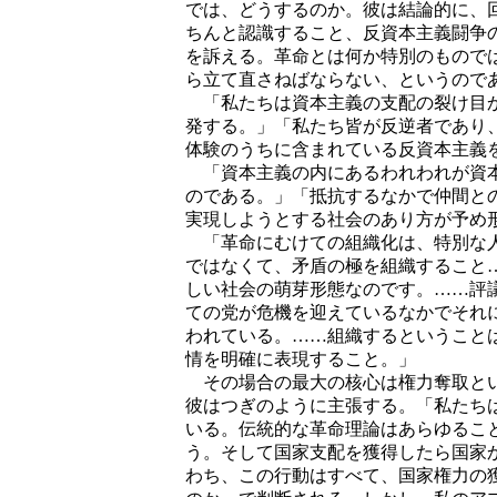
では、どうするのか。彼は結論的に、
ちんと認識すること、反資本主義闘争
を訴える。革命とは何か特別のもので
ら立て直さねばならない、というので
「私たちは資本主義の支配の裂け目か
発する。」「私たち皆が反逆者であり
体験のうちに含まれている反資本主義
「資本主義の内にあるわれわれが資本
のである。」「抵抗するなかで仲間と
実現しようとする社会のあり方が予め
「革命にむけての組織化は、特別な人
ではなくて、矛盾の極を組織すること
しい社会の萌芽形態なのです。……評
ての党が危機を迎えているなかでそれ
われている。……組織するということ
情を明確に表現すること。」
その場合の最大の核心は権力奪取とい
彼はつぎのように主張する。「私たち
いる。伝統的な革命理論はあらゆるこ
う。そして国家支配を獲得したら国家
わち、この行動はすべて、国家権力の