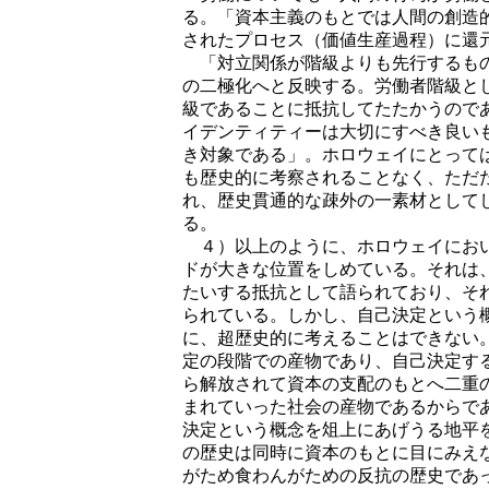
る。「資本主義のもとでは人間の創造
されたプロセス（価値生産過程）に還
「対立関係が階級よりも先行するもの
の二極化へと反映する。労働者階級と
級であることに抵抗してたたかうので
イデンティティーは大切にすべき良い
き対象である」。ホロウェイにとって
も歴史的に考察されることなく、ただ
れ、歴史貫通的な疎外の一素材として
る。
４）以上のように、ホロウェイにおい
ドが大きな位置をしめている。それは
たいする抵抗として語られており、そ
られている。しかし、自己決定という
に、超歴史的に考えることはできない
定の段階での産物であり、自己決定す
ら解放されて資本の支配のもとへ二重
まれていった社会の産物であるからで
決定という概念を俎上にあげうる地平
の歴史は同時に資本のもとに目にみえ
がため食わんがための反抗の歴史であ