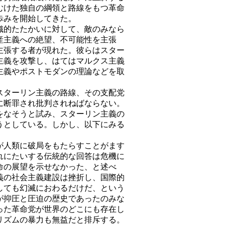
むけた独自の綱領と路線をもつ革命
歩みを開始してきた。
的たたかいに対して、敵のみなら
産主義への絶望、不可能性を主張
主張する者が現れた。彼らはスター
主義を攻撃し、はてはマルクス主義
主義やポストモダンの理論などを取
ターリン主義の路線、その支配党
に断罪され批判されねばならない。
をなそうと試み、スターリン主義の
うとしている。しかし、以下にみる
人類に破局をもたらすことがます
れにたいする伝統的な回答は危機に
命の展望を示せなかった、と述べ
義の社会主義建設は挫折し、国際的
しても幻滅におわるだけだ、という
が抑圧と圧迫の歴史であったのみな
った革命党が世界のどこにも存在し
リズムの暴力も無益だと排斥する。