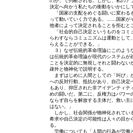
のか、で判断される。しかし、私のア
決定へ向かう私たちの衝動をいかにし
「国家の支配をめぐる闘いに変わるも
って動いていく力である。……国家が
他者によって決定されることを拒むと
「社会的自己決定というものをコミュ
らわすならコミュニズムは運動として
らえることができる。」
３）なぜ伝統的革命理論にこのような
は伝統的革命理論が現代のシステムが
ことを決定的に無視しそれと闘わない
疎外と物神化で説明する。
まずはじめに人間としての「叫び」が
への反対行動、抵抗があり、自己決定
もあり、抑圧された非アイデンティテ
めの闘いだ。第二に、反権力はパワー
ならず自らを解放する主体だ。救い主
はない。」
しかし、社会関係が物神化されている
希求や自己決定の可能性は人々の目か
る。
労働についても「人間の行為が労働と