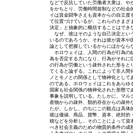
などで反抗していた労働者大衆は、や
をかちとり、労働時間規制などの社会
イは賃金闘争さえも資本からの自立度
て位置づけているが、これらのさまざ
決定」と抽象的に概括することはでき
なぜ、彼はそのような自己決定という
いるのであろうか。それは彼が資本や
論として把握しているからにほかなら
ホロウェイは、人間の行為が行為の結
為を否定する力になり、行為がそれに
の行為が労働という疎外された形をと
てくると論ずる。これによって非人間
ノとモノとの関係として物神化として
のである。ホロウェイはこれをあらゆ
国家も社会関係の物神化された形態で
事象を説明している。たしかに、マル
産物からの疎外、類的存在からの疎外
たが、しかし、のちにこの観点は具体
彼は価値、商品、貨幣、資本、絶対的
積などを分析し、そのことによって資
べき社会主義のための物質的条件の成