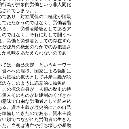
的行為が抽象的労働という非人間化
元されてしまう。」
であり、対立関係の二極化が階級
してたたかうのではなく、労働者階
ある。……労働者階級としてあるア
ものではなく、それに対して闘うべ
は、労働と労働者としての存在すら
ただ疎外の概念のなかでのみ把握さ
しか意味をあたえられないのであ
ては「自己決定」というキーワー
、資本への服従、国家による強制に
れら抵抗の拡大として共産主義が語
概念をこのように恣意的に抽象的
。この概念自身が、人類の歴史の特
る個人そのものが封建制のくびきか
の意味で自由な労働者として組み込
ある。資本主義が歴史的にこの自己
を準備してきたのである。資本主義
ない鎖でつながれた労働者の生きん
った。当初は逃亡や打ち壊しや暴動