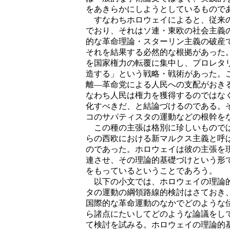
をあきらかにしようとしているもので
すなわちホロウェイによると、従来の
でおり、それはソ連・東欧の社会主義
的な革命理論・スターリン主義の破産
それを結果する必然的な根拠があった
を国家権力の転覆に集中し、プロレタ
造する」という戦略・戦術があった。
離―革命党による人民への支配がおき
なわち人民は権力を獲得するのではな
化すべきだ、と結論づけるのである。
コのサパティスタの運動などの根幹を
この種の主張は格別に珍しいものでは
らの西欧における新マルクス主義と呼
のであった。ホロウェイは彼の主張を
連させ、その理論的基礎づけという形
をもっているということであろう。
以下の小文では、ホロウェイの理論的
タの運動の綱領路線的検討はさておき
国際的な革命運動のなかでどのような
ら諸点にたいしてどのような論議をし
て検討を試みる。ホロウェイの理論的