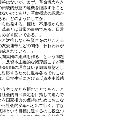
回答はないが、まず、革命概念をき
の伝統的形態の危機を認識すること
はないのであり、革命概念の認識か
ある。どのようにしてか。
ら出発する。拒絶、不服従から出
、革命とは日常の事柄である。日常
をめざす闘いである。」
と対抗しながら資本をのりこえる
の友愛連帯などの関係―われわれが
形成されている。」
間集団の組織を作る、という問題
……反資本主義的な諸形態こそが新
議会組織の理念はいま組織形態とし
に対応するために世界各地でおこな
は、日常生活における反資本主義感
う考えかたを拒むことである、と
は社会的自己決定を目指して進んで
とを国家権力の獲得のためにおこな
から社会的変革へと出て行く。すな
獲得という目標に達するのに役立つ