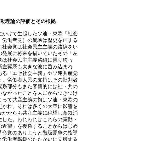
運動理論の評価とその根拠
かけて生起したソ連・東欧「社会
、労働者党）の崩壊は歴史を画する
も社会党は社会民主主義の路線をい
の発展に将来を描いていたその「左
党は社会民主主義路線に乗り移っ
新左翼系も大きな波に呑み込まれ
ある「エセ社会主義」やソ連共産党
と、労働者人民の支持はその批判者
翼系部分もまた客観的には社・共の
いなかったことを人民からつきつけ
よって共産主義の旗はソ連・東欧の
だかれ、それは多くの大衆に影響を
なかからも共産主義に絶望し意気消
生した。われわれはこれらの策動・
の希望」を復権することからはじめ
革命党のありようと階級闘争の指導
と労働者階級のたたかいに立脚する