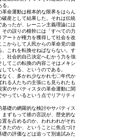
ある。
革命運動は根本的な限界をはらん
の破産として結果した。それは伝統
であったが、レーニン主義理論には
。その誤りの根幹には「すべての力
リアートが権力を獲得して社会を改
ここからして人民からの革命党の遊
る。これを転換せねばならない。す
く、社会的自己決定へむかう力を強
そしてこの転換の内容こそはメキシ
なしている、というのである。
なく、多かれ少なかれ七〇年代か
ばれる人たちの主張にも見られたも
現実のサパティスタの革命運動に関
でやっているという点でリアリティ
基礎の網羅的な検討やサパティス
、まずもって彼の言説が、歴史的な
位置を占めるのか、われわれがそれ
てきたのか、ということに焦点づけ
基礎の評価などは追って別途試みた