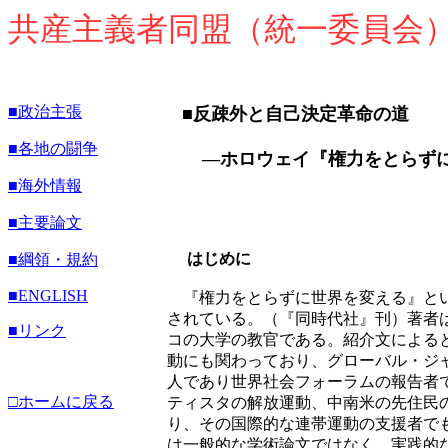
共産主義者同盟（統一委員会
■政治主張
■反疎外と自己決定革命の道
■各地の闘争
―ホロウェイ『権力をとらずに
■海外情報
■主要論文
はじめに
■綱領・規約
■
ENGLISH
『権力をとらずに世界を変える』とい
されている。（『同時代社』刊）著者
■リンク
コの大学の教官である。紹介文による
動にも関わっており、グローバル・ジ
人であり世界社会フォーラムの報告者
□ホームに戻る
ティスタの解放運動、中南米の先住民
り、その国際的な連帯運動の支援者で
は一般的な学術論文ではなく、実践的