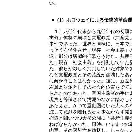
い。
●（1）ホロウェイによる伝統的革命
１）八〇年代末から九〇年代の初頭に
主義」体制の崩壊と支配政党（共産党
事件であった。世界と同様に、日本で
っそう右傾化させ、現存「社会主義」
派」部分は壊滅的打撃をうけた。共産
た。現存「社会主義」を批判していた
た。彼らが激しく批判していた対象で
など支配政党とその路線が崩壊したあ
に向かうことはなかった。逆に、新左
左翼反対派としての社会的位置をでて
られたのであった。帝国主義者の手に
現実と等値されて汚泥のなかに踏みし
あたえた。かつて運動圏にいた人々の
沈して戦列を離れる者も少なからず発
召還と闘いつつ大衆の間に「共産主義
ねばならなかった。同時にいままでの
内実、その限界性を総括し、しっかり