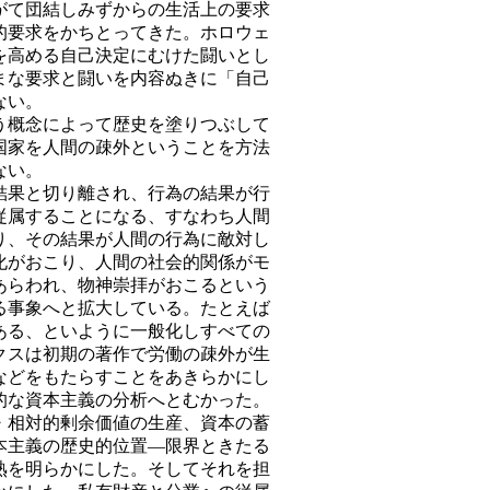
がて団結しみずからの生活上の要求
的要求をかちとってきた。ホロウェ
を高める自己決定にむけた闘いとし
まな要求と闘いを内容ぬきに「自己
ない。
概念によって歴史を塗りつぶして
国家を人間の疎外ということを方法
ない。
果と切り離され、行為の結果が行
従属することになる、すなわち人間
り、その結果が人間の行為に敵対し
化がおこり、人間の社会的関係がモ
あらわれ、物神崇拝がおこるという
る事象へと拡大している。たとえば
ある、といように一般化しすべての
クスは初期の著作で労働の疎外が生
などをもたらすことをあきらかにし
的な資本主義の分析へとむかった。
・相対的剰余価値の生産、資本の蓄
本主義の歴史的位置―限界ときたる
熟を明らかにした。そしてそれを担