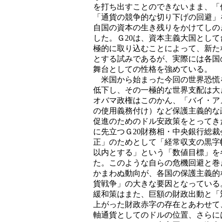
を打ち出すことのできないまま、「
「通貨の競争的な切り下げの回避」
自国の資本の生き残りをかけてしの
した。Ｇ20は、資本主義大国とし
極的に取り込むことによって、新た
とする試みであるが、実際には各国
舞台としての性格を強めている。
米国から始まった今回の世界恐慌
低下し、その一極的な世界支配は大
オバマ政権はこのかん、「バイ・ア
の使用義務付け）など保護主義的な
促進のためのドル安政策をとってき
に先立つＧ20財務相・中央銀行総
正」のためとして「経常収支の黒字
以内とする」という「数値目標」を
た。このような自らの危機回避と巻
かまわぬ動向が、各国の保護主義的
貨戦争」の大きな要因となっている
緩和策はまた、巨額の財政出動と「
上がった財政赤字の存在とあわせて
軸通貨としてのドルの位置、さらに