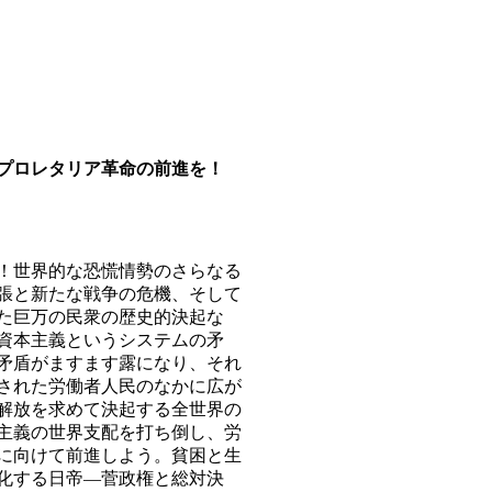
）
ロレタリア革命の前進を！
世界的な恐慌情勢のさらなる
張と新たな戦争の危機、そして
た巨万の民衆の歴史的決起な
資本主義というシステムの矛
矛盾がますます露になり、それ
された労働者人民のなかに広が
解放を求めて決起する全世界の
主義の世界支配を打ち倒し、労
に向けて前進しよう。貧困と生
化する日帝―菅政権と総対決