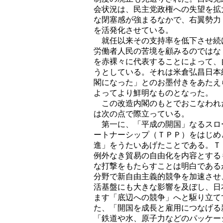
会状況は、民主党政権への失望を拡
な閉塞感が強まるなかで、右翼勢力
を活発化させている。
就任以来その支持率を低下させ続
労働者人民の苦境を顧みるのではな
を赤裸々に代表することによって、
うとしている。それは米倉弘昌日本
閣になった」とのお墨付きをあたえ
よってより鮮明なものとなった。
この改造内閣のもとでおこなわれ
は次の点で際立っている。
第一に、「平成の開国」なるスロ
ートナーシップ（ＴＰＰ）をはじめ
進」をうたいあげたことである。Ｔ
例外なき貿易の自由化を内容とする
な打撃をもたらすことは明白である
分野で新自由主義的競争を加速させ
活基盤にも大きな影響を及ぼし、日
ます「底辺への競争」へと駆り立て
た、「開国を成長と雇用につなげる
「鉄道や水、原子力などのパッケー