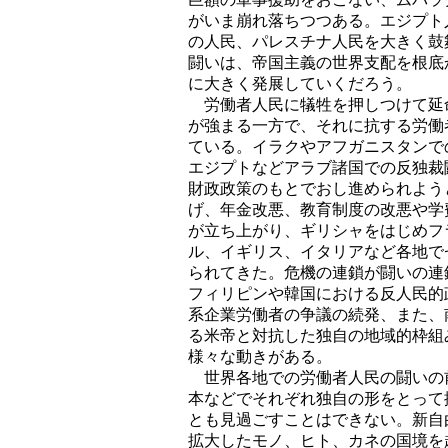
がいま崩れ落ちつつある。エジプト
の人民、パレスチナ人民を大きく鼓
闘いは、帝国主義の世界支配を根底
に大きく発展していくだろう。
労働者人民に犠牲を押しつけて延
が強まる一方で、それに抗する労働
ている。イラクやアフガニスタンで
エジプトなどアラブ諸国での反独裁
財政政策のもとでおし進められよう
げ、年金改悪、教育制度の改悪や学
が立ち上がり、ギリシャをはじめフ
ル、イギリス、イタリアなど各地で
られてきた。危機の連鎖が闘いの連
フィリピンや韓国における反人民的
系企業労働者の争議の続発、また、
る米帝と対抗した独自の地域的枠組
様々な動きがある。
世界各地での労働者人民の闘いの
本などでそれぞれ独自の形をとって
とも見過ごすことはできない。新自
拡大したモノ、ヒト、カネの国境を