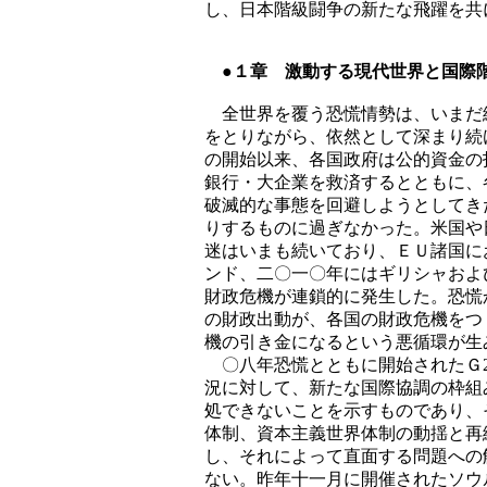
し、日本階級闘争の新たな飛躍を共
●１章 激動する現代世界と国際
全世界を覆う恐慌情勢は、いまだ
をとりながら、依然として深まり続
の開始以来、各国政府は公的資金の
銀行・大企業を救済するとともに、
破滅的な事態を回避しようとしてき
りするものに過ぎなかった。米国や
迷はいまも続いており、ＥＵ諸国に
ンド、二〇一〇年にはギリシャおよ
財政危機が連鎖的に発生した。恐慌
の財政出動が、各国の財政危機をつ
機の引き金になるという悪循環が生
〇八年恐慌とともに開始されたＧ2
況に対して、新たな国際協調の枠組
処できないことを示すものであり、
体制、資本主義世界体制の動揺と再
し、それによって直面する問題への
ない。昨年十一月に開催されたソウ