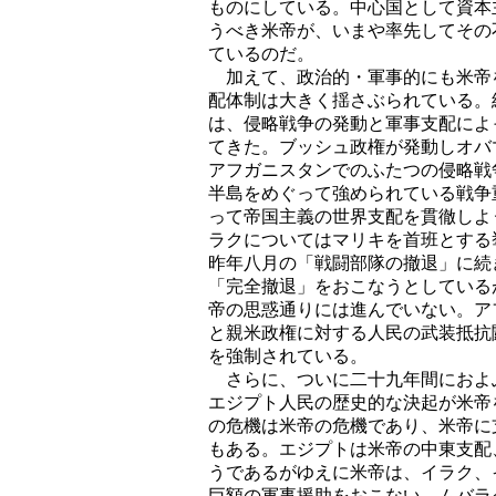
ものにしている。中心国として資本
うべき米帝が、いまや率先してその
ているのだ。
加えて、政治的・軍事的にも米帝
配体制は大きく揺さぶられている。
は、侵略戦争の発動と軍事支配によ
てきた。ブッシュ政権が発動しオバ
アフガニスタンでのふたつの侵略戦
半島をめぐって強められている戦争
って帝国主義の世界支配を貫徹しよ
ラクについてはマリキを首班とする
昨年八月の「戦闘部隊の撤退」に続
「完全撤退」をおこなうとしている
帝の思惑通りには進んでいない。ア
と親米政権に対する人民の武装抵抗
を強制されている。
さらに、ついに二十九年間におよ
エジプト人民の歴史的な決起が米帝
の危機は米帝の危機であり、米帝に
もある。エジプトは米帝の中東支配
うであるがゆえに米帝は、イラク、
巨額の軍事援助をおこない、ムバラ