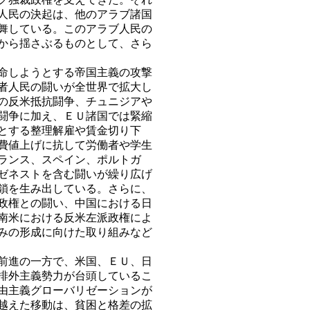
人民の決起は、他のアラブ諸国
舞している。このアラブ人民の
から揺さぶるものとして、さら
命しようとする帝国主義の攻撃
者人民の闘いが全世界で拡大し
の反米抵抗闘争、チュニジアや
闘争に加え、ＥＵ諸国では緊縮
とする整理解雇や賃金切り下
費値上げに抗して労働者や学生
ランス、スペイン、ポルトガ
ゼネストを含む闘いが繰り広げ
鎖を生み出している。さらに、
政権との闘い、中国における日
南米における反米左派政権によ
みの形成に向けた取り組みなど
前進の一方で、米国、ＥＵ、日
排外主義勢力が台頭しているこ
由主義グローバリゼーションが
越えた移動は、貧困と格差の拡