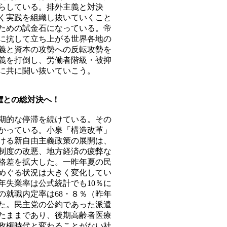
らしている。排外主義と対決
く実践を組織し抜いていくこと
ための試金石になっている。帝
に抗して立ち上がる世界各地の
義と資本の攻勢への反転攻勢を
義を打倒し、労働者階級・被抑
に共に闘い抜いていこう。
権との総対決へ！
期的な停滞を続けている。その
かっている。小泉「構造改革」
ける新自由主義政策の展開は、
制度の改悪、地方経済の疲弊な
格差を拡大した。一昨年夏の民
めぐる状況は大きく変化してい
年失業率は公式統計でも10％に
の就職内定率は68・８％（昨年
た。民主党の公約であった派遣
たままであり、後期高齢者医療
政権時代と変わることがない社