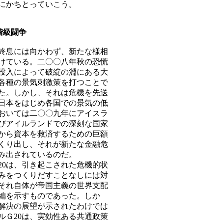
にかちとっていこう。
階級闘争
終息には向かわず、新たな様相
けている。二〇〇八年秋の恐慌
投入によって破綻の淵にある大
各種の景気刺激策を打つことで
た。しかし、それは危機を先送
日本をはじめ各国での景気の低
おいては二〇〇九年にアイスラ
びアイルランドでの深刻な国家
から資本を救済するための巨額
くり出し、それが新たな金融危
み出されているのだ。
0は、引き起こされた危機的状
みをつくりだすことなしには対
それ自体が帝国主義の世界支配
編を示すものであった。しか
解決の展望が示されたわけでは
ルＧ20は、実効性ある共通政策