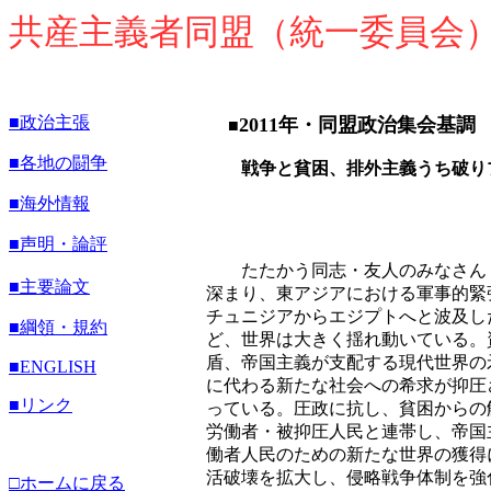
共産主義者同盟（統一委員会
■政治主張
2011年・同盟政治集会基調
■
■各地の闘争
戦争と貧困、排外主義うち破りプ
■海外情報
■声明・論評
たたかう同志・友人のみなさん！
■主要論文
深まり、東アジアにおける軍事的緊
チュニジアからエジプトへと波及し
■綱領・規約
ど、世界は大きく揺れ動いている。
盾、帝国主義が支配する現代世界の
■
ENGLISH
に代わる新たな社会への希求が抑圧
■リンク
っている。圧政に抗し、貧困からの
労働者・被抑圧人民と連帯し、帝国
働者人民のための新たな世界の獲得
活破壊を拡大し、侵略戦争体制を強
□ホームに戻る