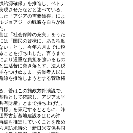
供給源確保」を推進し、ベトナ
実現させたなどと述べている。
した「アジアの需要獲得」によ
ルジョアジーの戦略を自らが体
だ。
菅は「社会保障の充実」をうた
には「国民の皆様に、ある程度
ない」とし、今年六月までに税
ることを打ち出した。言うまで
により過重な負担を強いるもの
と生活苦に突き落とす。法人税
手をつけぬまま、労働者人民に
路線を推進しようとする菅政権
る。菅はこの施政方針演説で、
基軸として確認し、アジア太平
共有財産」とまで持ち上げた。
目標」を策定するとともに、昨
、辺野古新基地建設をはじめ沖
再編を推進していくことを改め
六月訪米時の「新日米安保共同