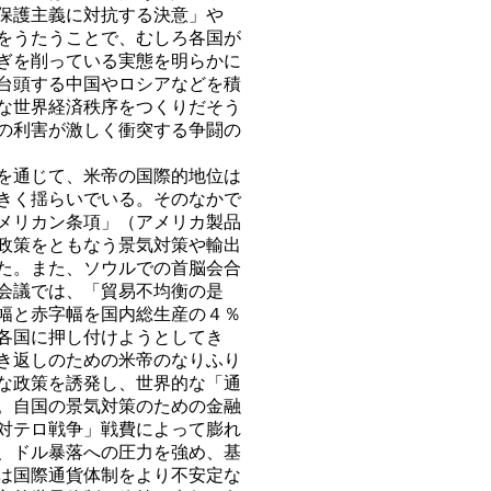
保護主義に対抗する決意」や
をうたうことで、むしろ各国が
ぎを削っている実態を明らかに
て台頭する中国やロシアなどを積
な世界経済秩序をつくりだそう
の利害が激しく衝突する争闘の
を通じて、米帝の国際的地位は
きく揺らいでいる。そのなかで
メリカン条項」（アメリカ製品
政策をともなう景気対策や輸出
た。また、ソウルでの首脳会合
裁会議では、「貿易不均衡の是
幅と赤字幅を国内総生産の４％
各国に押し付けようとしてき
き返しのための米帝のなりふり
な政策を誘発し、世界的な「通
。自国の景気対策のための金融
対テロ戦争」戦費によって膨れ
、ドル暴落への圧力を強め、基
は国際通貨体制をより不安定な