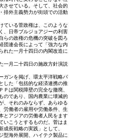
大させている。そして、社会的
・排外主義勢力が街頭での活動
けている菅政権は、このような
く、日帝ブルジョアジーの利害
自らの政権の危機の突破を図ろ
経団連会長によって「強力な内
られた一月十四日の内閣改造に
た一月二十四日の施政方針演説
ーガンを掲げ、環太平洋戦略パ
とした「包括的な経済連携の推
ＰＰは関税障壁の完全な撤廃、
ものであり、国内農業に壊滅的
が、それのみならず、あらゆる
、労働者の雇用や労働条件、生
本とアジアの労働者人民をます
ていこうとするものだ。菅はま
新成長戦略の実践」として、
ジ型海外展開、ハイテク製品に