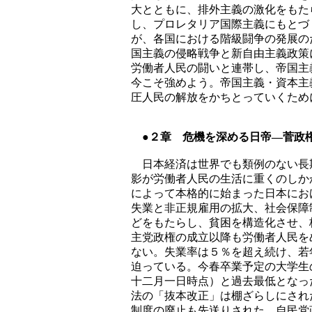
大とともに、排外主義の激化をもた
し、プロレタリア国際主義にもとづ
が、各国における階級闘争の発展の
国主義の侵略戦争と新自由主義政策
労働者人民の闘いと連帯し、帝国主
今こそ強めよう。帝国主義・資本主
圧人民の解放をかちとっていくため
●２章 危機を深める日帝―菅政
日本経済は世界でも類例のない長
影が労働者人民の生活に重くのしか
によって本格的に始まった日本にお
失業と非正規雇用の拡大、社会保障
どをもたらし、貧困を構造化させ、
主党政権の成立以降も労働者人民を
ない。失業率は５％を超え続け、若
迫っている。今春卒業予定の大学生
十二月一日時点）と過去最低となっ
法の「抜本改正」は棚ざらしにされ
制度の廃止も先送りされた。自民党