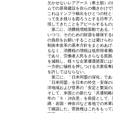
欠かせないレアアース（希土類）の
ムでの原発建設を自らの働きかけで
これはインフラ輸出をひとつの柱と
って生き残りを図ろうとする日帝ブ
現してきたことをアピールするもの
第二に、消費税増税策動である。
いつつ、そのための財源を確保する
の負担をお願いすることは避けられ
制抜本改革の基本方針をまとめあげ
もなく、消費税の増税は低所得者層
であり、労働者人民をさらなる貧困
を減税し、様々な企業優遇措置には
一方的に犠牲を押しつける大衆収奪
を許してはならない。
第三に、「日米同盟の深化」であ
「日米同盟」を日本の外交・安保の
洋地域および世界の「安定と繁栄の
そして、米国との新たな「共通戦略
年の「５・28合意」を前提として
縄・岩国・神奈川など各地での米軍
て確認した。菅政権はこれをもって