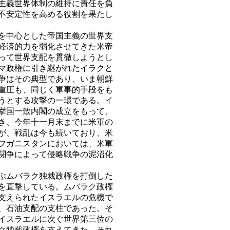
主義世界体制の維持に責任を負
不安定性を高める役割を果たし
を中心とした帝国主義の世界支
経済的力を弱化させてきた米帝
って世界支配を貫徹しようとし
マ政権に引き継がれたイラクと
争はその典型であり、いま朝鮮
重圧も、同じく軍事的手段をも
うとする攻撃の一環である。イ
挙国一致内閣の成立をもって、
き、今年十一月末までに米軍の
が、戦乱は今も続いており、米
フガニスタンにおいては、米軍
闘争によって侵略戦争の泥沼化
ぶムバラク独裁政権を打倒した
を直撃している。ムバラク政権
支えられたイスラエルの危機で
、石油支配の支柱であった。そ
イスラエルに次ぐ世界第三位の
ク独裁政権を支えてきた。それ