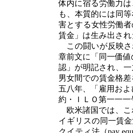
体内に宿る労働力は
も、本質的には同等
害とする女性労働者
賃金」は生み出され
この闘いが反映さ
章前文に「同一価値
認」が明記され、一
男女間での賃金格差
五八年、「雇用およ
約・ＩＬＯ第一一一
欧米諸国では、こ
イギリスの同一賃金法（
クイティ法（pay e