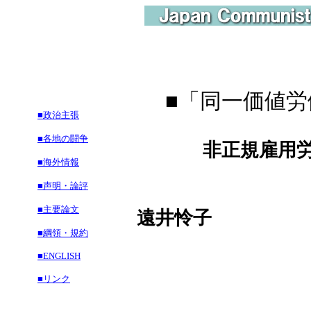
■
「同一価値労
■政治主張
■各地の闘争
非正規雇用労働
■海外情報
■声明・論評
■主要論文
遠井怜子
■綱領・規約
■ENGLISH
■リンク