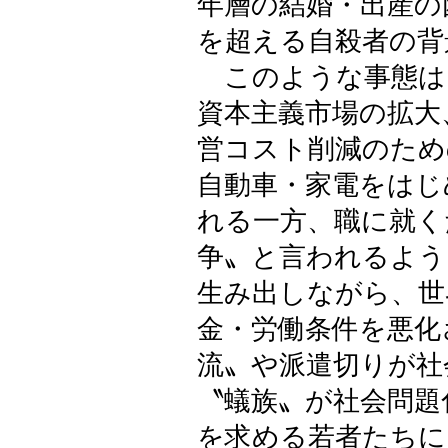
年層の結婚・出産の
を超える自殺者の背
このような事態は
資本主義市場の拡大
営コスト削減のため
自動車・家電をはじ
れる一方、職に就く
争〟と言われるよう
生み出しながら、世
金・労働条件を悪化
流〟や派遣切りが社
〝蟻族〟が社会問題
を求める若者たちに