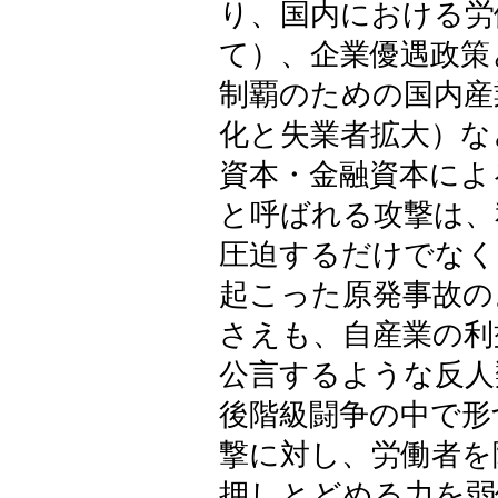
り、国内における労
て）、企業優遇政策
制覇のための国内産
化と失業者拡大）な
資本・金融資本によ
と呼ばれる攻撃は、
圧迫するだけでなく
起こった原発事故の
さえも、自産業の利
公言するような反人
後階級闘争の中で形
撃に対し、労働者を
押しとどめる力を弱