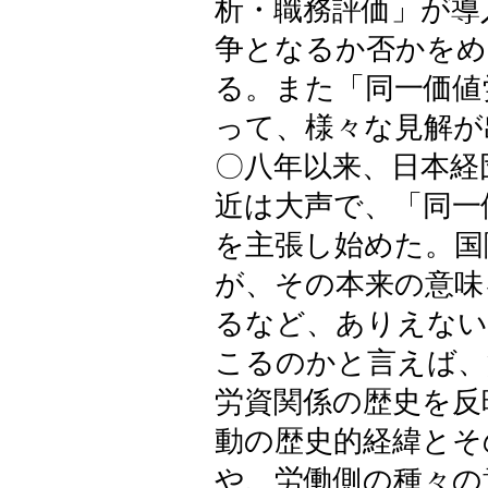
析・職務評価」が導
争となるか否かをめ
る。また「同一価値
って、様々な見解が
〇八年以来、日本経
近は大声で、「同一
を主張し始めた。国
が、その本来の意味
るなど、ありえない
こるのかと言えば、
労資関係の歴史を反
動の歴史的経緯とそ
や、労働側の種々の