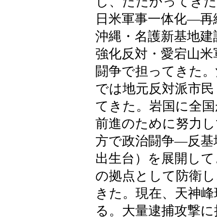
し、たたかってきた
日米軍事一体化―再
沖縄・名護新基地建
強化反対・愛宕山米
闘争で担ってきた。
では地元反対派市民
てきた。岩国に全国
前進のために努力し
方で政治闘争―反基
出生台）を展開して
の拠点として防衛し
きた。現在、天神峰
る。大量逮捕攻撃に