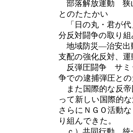
部落解放運動 狭
とのたたかい
「日の丸・君が代
分反対闘争の取り組
地域防災―治安出
支配の強化反対、運
反弾圧闘争 サミ
争での逮捕弾圧との
また国際的な反帝
って新しい国際的な
さらにＮＧＯ活動な
り組んできた。
ｃ）共同行動、統