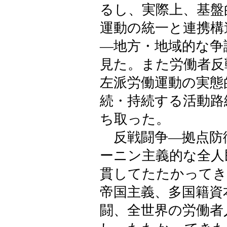
るし、実際上、基盤
運動の統一と連携構
―地方・地域的な争
見た。また労働者反
左派労働運動の実態
続・持続する活動路
ち取った。
反戦闘争―拠点防
ーニン主義的な全人
貫してたたかってき
帝国主義、多国籍資
闘、全世界の労働者