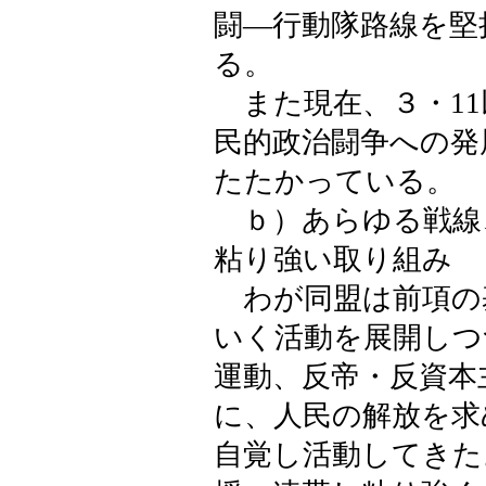
闘―行動隊路線を堅
る。
また現在、３・11
民的政治闘争への発
たたかっている。
ｂ）あらゆる戦線
粘り強い取り組み
わが同盟は前項の
いく活動を展開しつ
運動、反帝・反資本
に、人民の解放を求
自覚し活動してきた