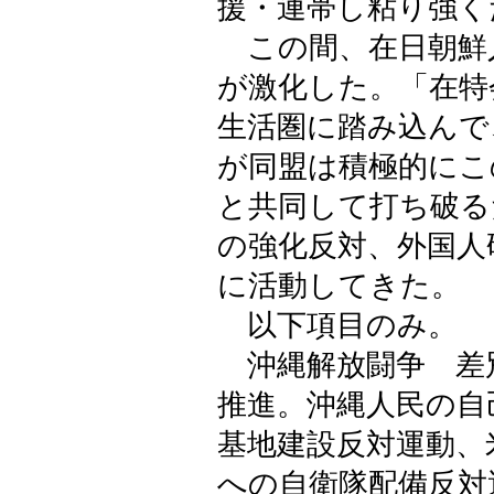
援・連帯し粘り強く
この間、在日朝鮮
が激化した。「在特
生活圏に踏み込んで
が同盟は積極的にこ
と共同して打ち破る
の強化反対、外国人
に活動してきた。
以下項目のみ。
沖縄解放闘争 差
推進。沖縄人民の自
基地建設反対運動、
への自衛隊配備反対