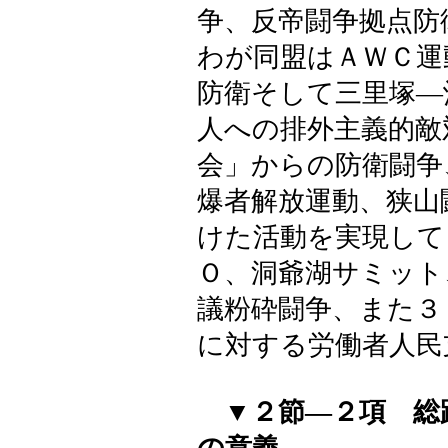
争、反帝闘争拠点防
わが同盟はＡＷＣ運
防衛そして三里塚―
人への排外主義的敵
会」からの防衛闘争
爆者解放運動、狭山
けた活動を実現して
Ｏ、洞爺湖サミット
議粉砕闘争、また３
に対する労働者人民
▼２節―２項 総