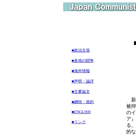
■政治主張
～
■各地の闘争
■海外情報
■声明・論評
■主要論文
新
■綱領・規約
被抑
■ENGLISH
のイ
ア』
■リンク
る。
的な