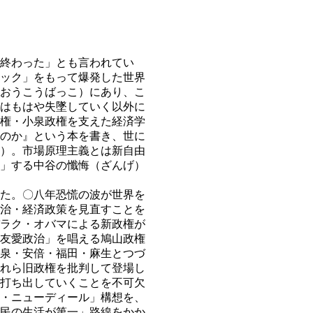
終わった」とも言われてい
ック」をもって爆発した世界
おうこうばっこ）にあり、こ
はもはや失墜していく以外に
権・小泉政権を支えた経済学
のか』という本を書き、世に
）。市場原理主義とは新自由
」する中谷の懺悔（ざんげ）
た。〇八年恐慌の波が世界を
治・経済政策を見直すことを
ラク・オバマによる新政権が
友愛政治」を唱える鳩山政権
泉・安倍・福田・麻生とつづ
れら旧政権を批判して登場し
打ち出していくことを不可欠
・ニューディール」構想を、
民の生活が第一」路線をかか