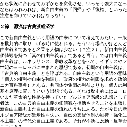
がら状況に合わせてみずからを変化させ、いっそう強大になっ
ならばわれわれは、新自由主義の「回帰」や「復権」といった
注意を向けていかねばならない。
２節 源流は古典派経済学
こで新自由主義という用語の由来について考えてみたい。一般
を批判的に取り上げる時に使われる。そういう場合がほとんど
由主義者であると名乗る人物は少ない（＊注２）。新自由主義
価値観を持つ「真の自由主義者」であると言う。では自由主義
由主義は、ルネッサンス、宗教改革などをへて、イギリスやフ
世紀のヨーロッパに生まれた思想である。初期の自由主義は、
「古典的自由主義」とも呼ばれる。自由主義という用語の意味
「個人の権利や自由を強調し、政府の権力の制限を求める政治
ニカ百科事典）とある。共同体や集団の利益よりも、個人の利
基本原理に置こうという思想である。それは歴史的にはヨーロ
いまだ革命的な性格を持っていたブルジョア階級の思想として
者は、この古典的自由主義の価値観を復活させることを主張し
新自由主義もまた自由主義の流れのうちにある。だが今日の新
ルジョア階級が進歩性を失い、自己の支配体制の維持・強化に
本主義）の時代の自由主義である。それが不断に反動・反革命
ここにある。