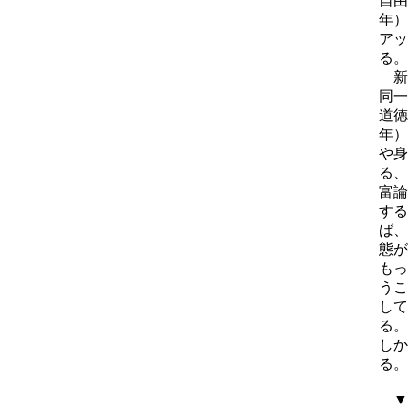
自由
年）
アッ
る。
新
同一
道徳
年）
や身
る、
富論
する
ば、
態が
もっ
うこ
して
る。
しか
る。
▼