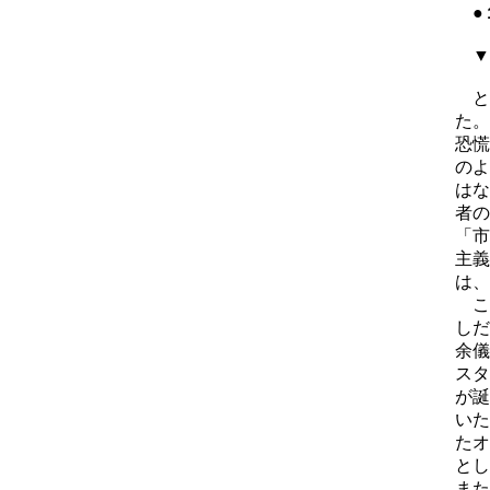
●
▼
と
た。
恐慌
のよ
はな
者の
「市
主義
は、
こ
しだ
余儀
スタ
が誕
いた
たオ
とし
また