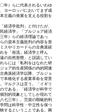
〇年）らに代表されるいわゆ
、ヨーロッパにおいてまず成
本主義の発展を支える役割を
「経済学批判」と付けたが、
民経済学」「ブルジョア経済
三年）らの経済理論であっ
らの資本主義批判の内容を形
ミスやリカードらの古典派経
れを「俗流」経済学と呼ん
遠の自然形態」と誤認してい
れらには「私利をはなれた研
ジョア的生産関係の内的関連
古典派経済学以降、ブルジョ
で本格化する産業革命を背景
。マルクスは言う。「イギリ
のである」「経済学が科学で
個別的現象としてしか現れて
八七三年）。労資の階級的利
学問は科学性・中立性を保つ
映するということである。興