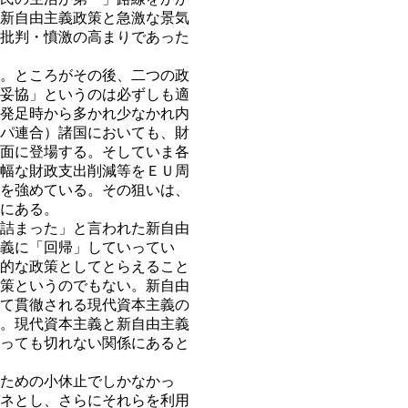
新自由主義政策と急激な景気
批判・憤激の高まりであった
。ところがその後、二つの政
妥協」というのは必ずしも適
発足時から多かれ少なかれ内
パ連合）諸国においても、財
面に登場する。そしていま各
幅な財政支出削減等をＥＵ周
を強めている。その狙いは、
にある。
詰まった」と言われた新自由
義に「回帰」していってい
的な政策としてとらえること
策というのでもない。新自由
て貫徹される現代資本主義の
。現代資本主義と新自由主義
っても切れない関係にあると
ための小休止でしかなかっ
ネとし、さらにそれらを利用