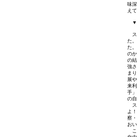
味深
えて
▼
ス
た。
た。
のか
の結
強さ
まり
展や
来利
手」
の自
ス
よ！
察・
おい
こ