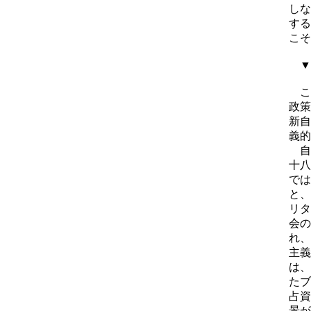
しな
する
こそ
▼
こ
政策
新自
義的
自
十八
では
と、
リタ
会の
れ、
主義
は、
たブ
占資
景が