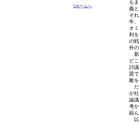
もま
□ホームへ
義と
それ
年、
オミ
利を
の戦
外の
新
どこ
討議
題で
敵を
だ
が社
論議
考か
組ん
以