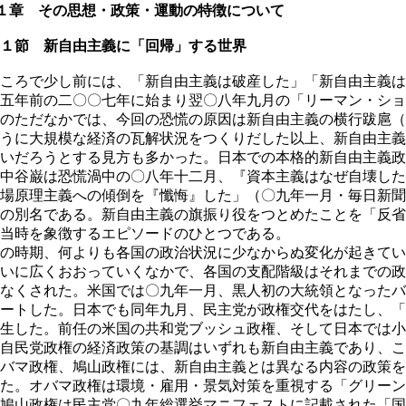
１章 その思想・政策・運動の特徴について
１節 新自由主義に「回帰」する世界
ころで少し前には、「新自由主義は破産した」「新自由主義は
五年前の二〇〇七年に始まり翌〇八年九月の「リーマン・ショ
のただなかでは、今回の恐慌の原因は新自由主義の横行跋扈（
うに大規模な経済の瓦解状況をつくりだした以上、新自由主義
いだろうとする見方も多かった。日本での本格的新自由主義政
中谷巌は恐慌渦中の〇八年十二月、『資本主義はなぜ自壊した
場原理主義への傾倒を『懺悔』した」（〇九年一月・毎日新聞
の別名である。新自由主義の旗振り役をつとめたことを「反省
当時を象徴するエピソードのひとつである。
の時期、何よりも各国の政治状況に少なからぬ変化が起きてい
いに広くおおっていくなかで、各国の支配階級はそれまでの政
なくされた。米国では〇九年一月、黒人初の大統領となったバ
ートした。日本でも同年九月、民主党が政権交代をはたし、「
生した。前任の米国の共和党ブッシュ政権、そして日本では小
自民党政権の経済政策の基調はいずれも新自由主義であり、こ
バマ政権、鳩山政権には、新自由主義とは異なる内容の政策を
た。オバマ政権は環境・雇用・景気対策を重視する「グリーン
鳩山政権は民主党〇九年総選挙マニフェストに記載された「国