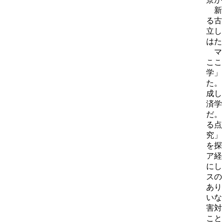
新
る古
立し
はた
マ
ここ
学」
た。
成し
済学
だ。
る点
究」
を探
ア経
にし
スの
あり
いな
害対
こと