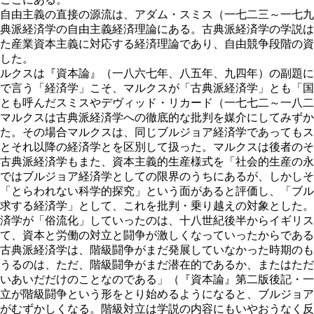
自由主義の直接の源流は、アダム・スミス（一七二三～一七九
典派経済学の自由主義経済理論にある。古典派経済学の学説は
た産業資本主義に対応する経済理論であり、自由競争段階の資
した。
ルクスは『資本論』（一八六七年、八五年、九四年）の副題に
で言う「経済学」こそ、マルクスが「古典派経済学」とも「国
とも呼んだスミスやデヴィッド・リカード（一七七二～一八二
マルクスは古典派経済学への徹底的な批判を媒介にしてみずか
た。その場合マルクスは、同じブルジョア経済学であってもス
とそれ以降の経済学とを区別して扱った。マルクスは後者のそ
古典派経済学もまた、資本主義的生産様式を「社会的生産の永
ではブルジョア経済学としての限界のうちにあるが、しかしそ
「とらわれない科学的探究」という面があると評価し、「ブル
求する経済学」として、これを批判・乗り越えの対象とした。
済学が「俗流化」していったのは、十八世紀後半からイギリス
て、資本と労働の対立と闘争が激しくなっていったからである
古典派経済学は、階級闘争がまだ発展していなかった時期のも
うるのは、ただ、階級闘争がまだ潜在的であるか、またはただ
いあいだだけのことなのである」（『資本論』第二版後記・一
立が階級闘争という形をとり始めるようになると、ブルジョア
がむずかしくなる。階級対立は学説の内容にもいやおうなく反