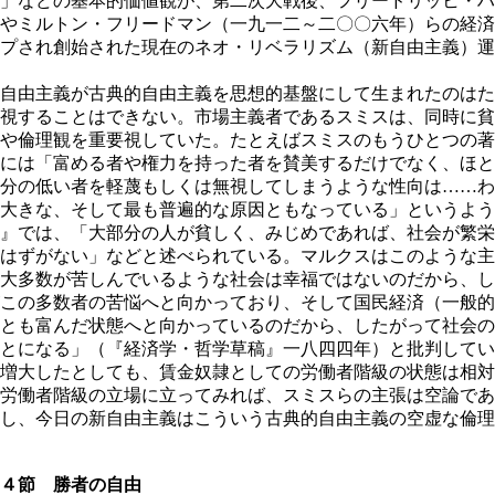
」などの基本的価値観が、第二次大戦後、フリードリッヒ・ハ
やミルトン・フリードマン（一九一二～二〇〇六年）らの経済
プされ創始された現在のネオ・リベラリズム（新自由主義）運
自由主義が古典的自由主義を思想的基盤にして生まれたのはた
視することはできない。市場主義者であるスミスは、同時に貧
や倫理観を重要視していた。たとえばスミスのもうひとつの著
には「富める者や権力を持った者を賛美するだけでなく、ほと
分の低い者を軽蔑もしくは無視してしまうような性向は……わ
大きな、そして最も普遍的な原因ともなっている」というよう
』では、「大部分の人が貧しく、みじめであれば、社会が繁栄
はずがない」などと述べられている。マルクスはこのような主
大多数が苦しんでいるような社会は幸福ではないのだから、し
この多数者の苦悩へと向かっており、そして国民経済（一般的
とも富んだ状態へと向かっているのだから、したがって社会の
とになる」（『経済学・哲学草稿』一八四四年）と批判してい
増大したとしても、賃金奴隷としての労働者階級の状態は相対
労働者階級の立場に立ってみれば、スミスらの主張は空論であ
し、今日の新自由主義はこういう古典的自由主義の空虚な倫理
４節 勝者の自由