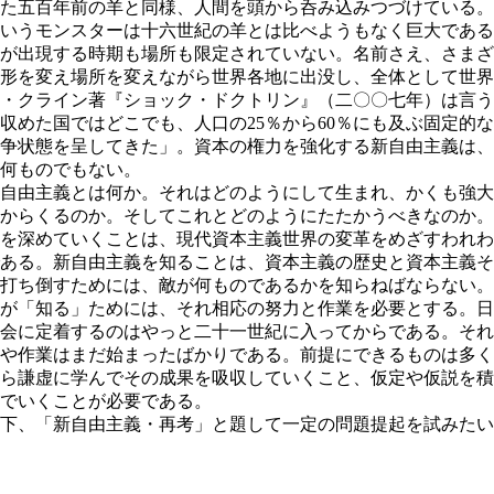
た五百年前の羊と同様、人間を頭から呑み込みつづけている。
いうモンスターは十六世紀の羊とは比べようもなく巨大である
が出現する時期も場所も限定されていない。名前さえ、さまざ
形を変え場所を変えながら世界各地に出没し、全体として世界
・クライン著『ショック・ドクトリン』（二〇〇七年）は言う
収めた国ではどこでも、人口の25％から60％にも及ぶ固定的
争状態を呈してきた」。資本の権力を強化する新自由主義は、
何ものでもない。
自由主義とは何か。それはどのようにして生まれ、かくも強大
からくるのか。そしてこれとどのようにたたかうべきなのか。
を深めていくことは、現代資本主義世界の変革をめざすわれわ
ある。新自由主義を知ることは、資本主義の歴史と資本主義そ
打ち倒すためには、敵が何ものであるかを知らねばならない。
が「知る」ためには、それ相応の努力と作業を必要とする。日
会に定着するのはやっと二十一世紀に入ってからである。それ
や作業はまだ始まったばかりである。前提にできるものは多く
ら謙虚に学んでその成果を吸収していくこと、仮定や仮説を積
でいくことが必要である。
下、「新自由主義・再考」と題して一定の問題提起を試みたい