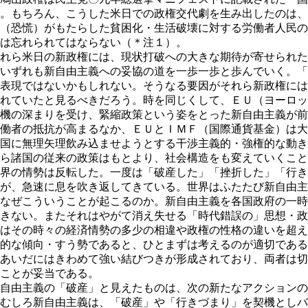
。もちろん、こうした米日での政権交代劇を生み出したのは、
（恐慌）がもたらした貧困化・生活破壊に対する労働者人民の
は忘れられてはならない（＊注１）。
れら米日の新政権には、現状打破への大きな期待が寄せられた
いずれも新自由主義への妥協の道を一歩一歩と歩んでいく。「
表現ではないかもしれない。そうなる要因がそれら新政権には
れていたと見るべきだろう。時を同じくして、ＥＵ（ヨーロッ
機の深まりを受け、緊縮政策という姿をとった新自由主義が前
働者の抵抗が高まるなか、ＥＵとＩＭＦ（国際通貨基金）は大
国に無理矢理飲み込ませようとする干渉主義的・強権的な動き
ら諸国の従来の政策はもとより、社会構造をも変えていくこと
界の情勢は反転した。一度は「破産した」「挫折した」「行き
が、急速に息を吹き返してきている。世界はふたたび新自由主
なぜこういうことが起こるのか。新自由主義を各国政府の一時
きない。またそれはやがて消え失せる「時代錯誤の」思想・政
はその時々の経済情勢の多少の相違や政権の性格の違いを超え
的な傾向・すう勢であると、ひとまずは考えるのが適切である
あいだにはきわめて強い結びつきが形成されており、両者は切
ことが妥当である。
自由主義の「破産」と見えたものは、次の新たなアクションの
むしろ新自由主義は、「破産」や「行きづまり」を契機としバ