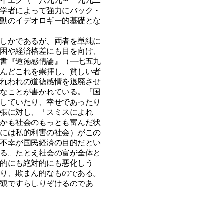
イエク（一八九九～一九九二
学者によって強力にバック・
動のイデオロギー的基礎とな
しかであるが、両者を単純に
困や経済格差にも目を向け、
書『道徳感情論』（一七五九
んどこれを崇拝し、貧しい者
れわれの道徳感情を退廃させ
なことが書かれている。『国
していたり、幸せであったり
張に対し、「スミスによれ
かも社会のもっとも富んだ状
には私的利害の社会）がこの
不幸が国民経済の目的だとい
る。たとえ社会の富が全体と
的にも絶対的にも悪化しう
り、欺まん的なものである。
観ですらしりぞけるのであ