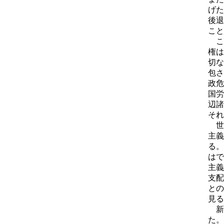
げた
後退
こと
こ
権は
切な
包さ
政危
国労
辺諸
それ
世
主義
る。
はで
主義
支配
との
見る
新
た。