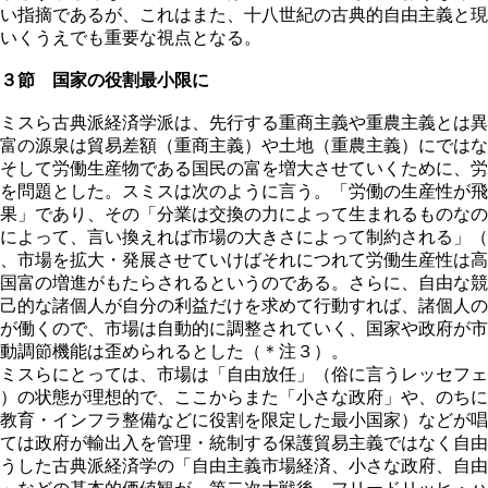
い指摘であるが、これはまた、十八世紀の古典的自由主義と現
いくうえでも重要な視点となる。
３節 国家の役割最小限に
ミスら古典派経済学派は、先行する重商主義や重農主義とは異
富の源泉は貿易差額（重商主義）や土地（重農主義）にではな
そして労働生産物である国民の富を増大させていくために、労
を問題とした。スミスは次のように言う。「労働の生産性が飛
果」であり、その「分業は交換の力によって生まれるものなの
によって、言い換えれば市場の大きさによって制約される」（
、市場を拡大・発展させていけばそれにつれて労働生産性は高
国富の増進がもたらされるというのである。さらに、自由な競
己的な諸個人が自分の利益だけを求めて行動すれば、諸個人の
が働くので、市場は自動的に調整されていく、国家や政府が市
動調節機能は歪められるとした（＊注３）。
ミスらにとっては、市場は「自由放任」（俗に言うレッセフェ
）の状態が理想的で、ここからまた「小さな政府」や、のちに
教育・インフラ整備などに役割を限定した最小国家）などが唱
ては政府が輸出入を管理・統制する保護貿易主義ではなく自由
うした古典派経済学の「自由主義市場経済、小さな政府、自由