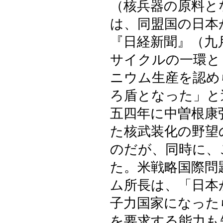
（核兵器の原料と
は、同盟国の日本
『日経新聞』（九
サイクルの一環と
ニウム生産を認め
ろ盾となった」と
五四年に中曽根康
た核武装化の野望
のだが、同時に、
た。米戦略国際問
ム所長は、「日本
子力国家になった
を要求する能力も