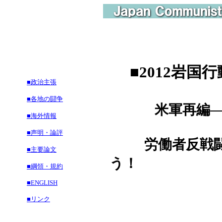
■
2012岩
■政治主張
■各地の闘争
米軍再編―日
■海外情報
■声明・論評
労働者反戦闘
■主要論文
う！
■綱領・規約
■ENGLISH
■リンク