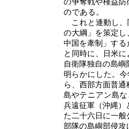
の争奪戦や権益防
のである。
これと連動し、同
の大綱」を策定し
中国を牽制」する
と同時に、日米に
自衛隊独自の島嶼
明らかにした。今
ら、西部方面普通
島やテニアン島な
兵遠征軍（沖縄）
た二十六日に一般
部隊の島嶼部侵攻