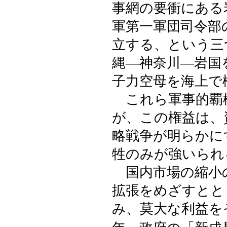
事網の要衝にある
軍第一軍団司令部
立する、という三
縄―神奈川―岩国
子力空母を海上で
これら軍事的覇
が、この権益は、
略戦争が明らかに
牲のみが強いられ
国内市場の縮小
拡張をめざすとと
み、莫大な利益を