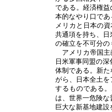
である。経済権益
本的なやり口であ
メリカと日本の資
共通項を持ち、日
の確立を不可分の
アメリカ帝国主
日米軍事同盟の深
体制である。新た
がら、日本全土を
するものである。
は、世界一危険な
巨大な新基地建設