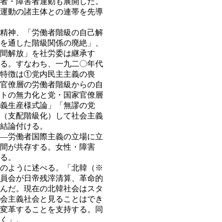
者・障害者運動も展開した。
運動の諸主体との連帯を先導
精神、「労働者階級の自己解
を通した階級関係の廃絶」、
間解放」を社労委は継承す
る。すなわち、一九二〇年代
特徴は①党内民主主義の喪
官僚層の労働者階級からの自
トの無力化と党・国家官僚層
義生産様式論」「無謬の党
（支配階級化）して社会主義
結論付ける。
―労働者国際主義の立場に立
間が共存する。女性・障害
る。
のように述べる。「北韓（※
員会が日帝残滓清算、革命的
んだ。現在の北韓社会はスタ
会主義社会と見ることはでき
変革することを支持する。同
く」。