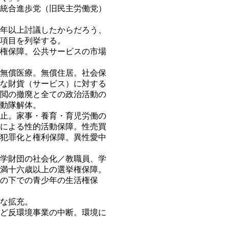
統合進歩党（旧民主労働党）
年以上討議したからだろう、
項目を列挙する。
権保障。公共サービスの市場
無償医療。無償住居。社会保
な財貨（サービス）に対する
閲の撤廃と全ての政治活動の
動隊解体。
止。家事・養育・育児労働の
による性的活動保障。性売買
犯罪化と権利保障。異性愛中
学財団の社会化／教職員、学
満十六歳以上の選挙権保障。
の下での青少年の生活権保
な拡充。
ど反環境事業の中断。環境に