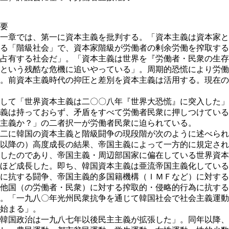
要
一章では、第一に資本主義を批判する。「資本主義は資本家と
る「階級社会」で、資本家階級が労働者の剰余労働を搾取する
占有する社会だ」。「資本主義は世界を『労働者・民衆の生存
という残酷な危機に追いやっている」。周期的恐慌により労働
。前資本主義時代の抑圧と差別を資本主義は活用する。現在の
して「世界資本主義は二〇〇八年『世界大恐慌』に突入した」
主義は持っておらず、矛盾をすべて労働者民衆に押しつけてい
主義か？」の二者択一が労働者民衆に迫られている。
二に韓国の資本主義と階級闘争の現段階が次のように述べられ
以降の）高度成長の結果、帝国主義によって一方的に規定され
したのであり、帝国主義・周辺部国家に偏在している世界資本
ほど成長した。即ち、韓国資本主義は亜流帝国主義化している
に抗する闘争、帝国主義的多国籍機構（ＩＭＦなど）に対する
他国（の労働者・民衆）に対する搾取的・侵略的行為に抗する
。「一九八〇年光州民衆抗争を通じて韓国社会で社会主義運動
始まる」。
韓国政治は一九八七年以後民主主義が拡張した」。同年以降、