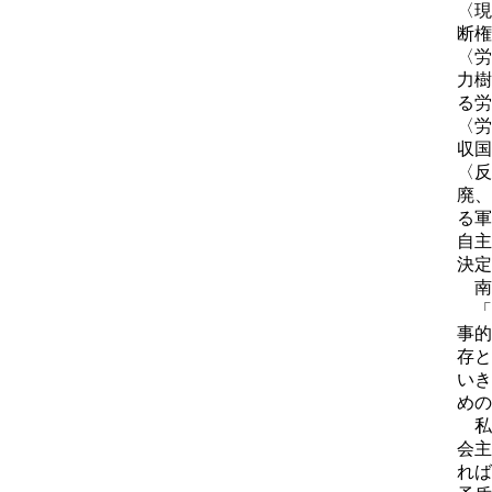
〈現
断権
〈労
力樹
る労
〈労
収国
〈反
廃、
る軍
自主
決定
南
「
事的
存と
いき
めの
私
会主
れば