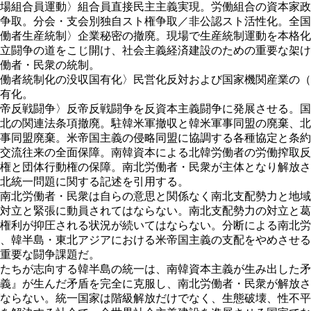
場組合員運動〉組合員直接民主主義実現。労働組合の資本家政
争取。分会・支会別独自スト権争取／非公認スト活性化。全国
働者生産統制〉企業秘密の撤廃。現場で生産統制運動を本格化
立闘争の道をこじ開け、社会主義経済建設のための重要な架け
働者・民衆の統制。
働者統制化の没収国有化〉民営化反対および国家機関産業の（
有化。
帝反戦闘争〉反帝反戦闘争を反資本主義闘争に発展させる。国
北の関連法条項撤廃。駐韓米軍撤収と韓米軍事同盟の廃棄、北
事同盟廃棄。米帝国主義の侵略同盟に協調する各種協定と条約
交流往来の全面保障。南韓資本による北韓労働者の労働搾取反
権と団体行動権の保障。南北労働者・民衆が主体となり解放さ
北統一問題に関する記述を引用する。
南北労働者・民衆は自らの意思と関係なく南北支配勢力と地域
対立と緊張に動員されてはならない。南北支配勢力の対立と葛
権利が抑圧される状況が続いてはならない。分断による南北労
、韓半島・東北アジアにおける米帝国主義の支配をやめさせる
重要な闘争課題だ。
たちが志向する韓半島の統一は、南韓資本主義が生み出した矛
義』が生んだ矛盾を完全に克服し、南北労働者・民衆が解放さ
ならない。統一国家は階級解放だけでなく、生態破壊、性不平