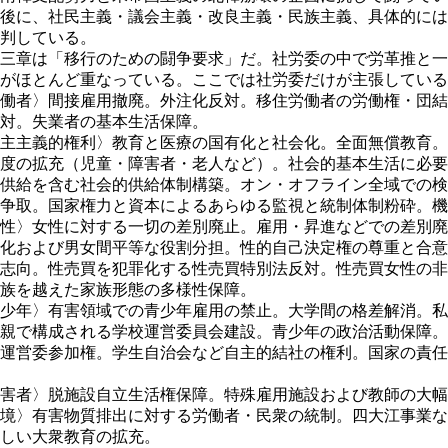
後に、社民主義・議会主義・改良主義・民族主義、具体的には
判している。
三章は「移行のための闘争要求」だ。社労委の中で労革推と一
がほとんど重なっている。ここでは社労委だけが主張している
働者〉間接雇用撤廃。外注化反対。移住労働者の労働権・団結
対。失業者の基本生活保障。
主主義的権利〉教育と医療の国有化と社会化。全面無償教育。
度の拡充（児童・障害者・老人など）。社会的基本生活に必要
供給を含む社会的供給体制構築。オン・オフライン全域での検
争取。国家権力と資本によるあらゆる監視と統制体制粉砕。機
性〉女性に対する一切の差別廃止。雇用・昇進などでの差別廃
化および男女間平等な役割分担。性的自己決定権の尊重と合意
志向。性売買を犯罪化する性売買特別法反対。性売買女性の非
族を越えた家族形態の多様性保障。
少年〉有害領域での青少年雇用の禁止。大学間の格差解消。私
親で構成される学校運営委員会建設。青少年の政治活動保障。
運営委参加権。学生自治会など自主的結社の権利。国家の責任
害者〉脱施設自立生活権保障。特殊雇用施設および教師の大幅
境〉有害物質排出に対する労働者・民衆の統制。四大江事業な
しい大衆教育の拡充。