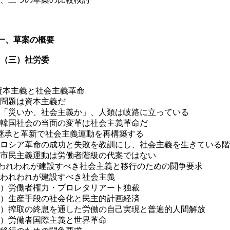
一、草案の概要
（三）社労委
資本主義と社会主義革命
問題は資本主義だ
「災いか、社会主義か」、人類は岐路に立っている
韓国社会の当面の変革は社会主義革命だ
継承と革新で社会主義運動を再構築する
ロシア革命の成功と失敗を教訓にし、社会主義を生きている階
市民主義運動は労働者階級の代案ではない
われわれが建設すべき社会主義と移行のための闘争要求
われわれが建設すべき社会主義
）労働者権力・プロレタリアート独裁
）生産手段の社会化と民主的計画経済
）搾取の終息を通した労働の自己実現と普遍的人間解放
）労働者国際主義と世界革命