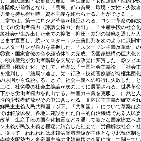
し、農民運動・都市貧民運動・学生運動・女性運動・性的少数
者階級が前衛となり、「農民、都市貧民、環境・女性・少数者
力量を持ち得た時、資本主義を終わらせることができる」。
二章では、第一にロシア革命が検証される。ロシア革命の解放
しての労働者権力（評議会権力）創出」、「生産手段の社会化
級社会が生み出した全ての搾取・抑圧・差別の撤廃を通した人
とまず宣言し、続いてスターリン主義批判を次のように展開す
にスターリンが権力を掌握した。「スターリン主義反革命」の
②党・国家官僚の命令経済体制の完成、③国家機構の巨大化と
、④共産党が労働者階級を支配する政党に変質した、⑤ソビエ
配層（階級）化。そして、草案は「一国社会主義論」「社会主
を批判し、「結局ソ連は、党・行政・技術官僚層が特権集団化
の原則から逸脱することで、社会主義への移行に失敗した」と
二に、社労委の社会主義論が次のように展開される。世界革命
下から労働者権力を創出する。生産力主義を克服し、自然と人
性的少数者解放がその中に含まれる。党内民主主義が確立され
鮮民主主義人民共和国（以下、「共和国」）について草案は次
では解放以後、各地に建設された自主的自治機構である人民委
改革、生産手段の国有化措置などを通して新たな国家樹立へ進
ン主義が民族主義と極端に結合した社会で、労働解放社会・社
。従って、われわれは北韓労働者階級が主体となり北韓体制を
南韓支配勢力と米帝国主義の北韓崩壊の企図に抗して闘ってい