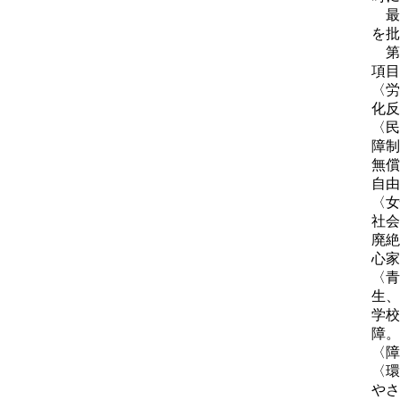
最
を批
第
項目
〈労
化反
〈民
障制
無償
自由
〈女
社会
廃絶
心家
〈青
生、
学校
障。
〈障
〈環
やさ