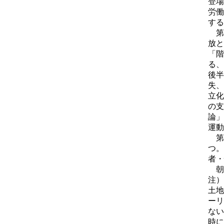
登場
労働
する
第
放と
「階
る、
後半
失、
立化
の支
論」
運動
第
つ。
者・
朝
注）
土地
ーリ
ない
時に