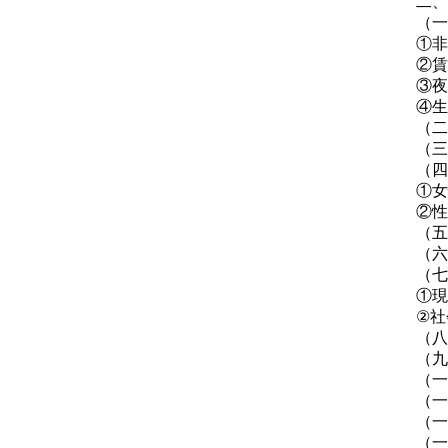
二、
（一
①非
②賃
③夜
④生
（二
（三
（四
①女
②性
（五
（六
（七
①現
②社
（八
（九
（一
（一
（一
（一