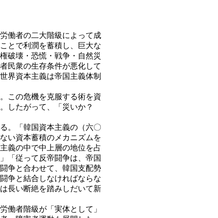
労働者の二大階級によって成
ことで利潤を蓄積し、巨大な
権破壊・恐慌・戦争・自然災
者民衆の生存条件が悪化して
世界資本主義は帝国主義体制
。この危機を克服する術を資
る。したがって、「災いか？
る。「韓国資本主義の（六〇
ない資本蓄積のメカニズムを
主義の中で中上層の地位を占
」「従って反帝闘争は、帝国
闘争と合わせて、韓国支配勢
闘争と結合しなければならな
は長い断絶を踏みしだいて新
労働者階級が「実体として」