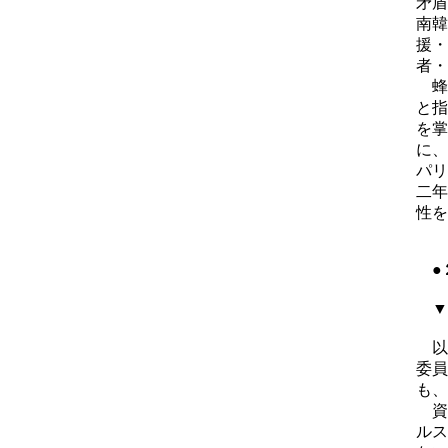
矛盾
南韓
援・
者・
蜂
と指
を掌
に、
パリ
二年
性を
●
▼
以
委員
も、
資
ルス