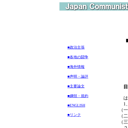
■政治主張
■各地の闘争
■海外情報
■声明・論評
■主要論文
目
■綱領・規約
は
1
■ENGLISH
（一
■リンク
（二
（三
２