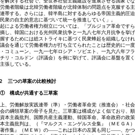
を解決する社会で、全世界社会主義建設を進展させる国家でな
労働者階級は北韓労働者階級が北韓体制の問題点を克服する主
連帯する。さらには、韓半島に対するあらゆる帝国主義的圧迫
民衆の自主的意志に基づいて統一を推進していく」。
起による労働者権力樹立については、「ブルジョア革命ですら
摘し、韓国における光州民衆抗争と一九八七年六月抗争を挙げ
握するためには総ストライキに基づく民衆蜂起を組織しなけれ
議会を通じて労働者権力が打ち立てられたことは歴史的に一度
・コミューン、一九一七年ロシア・ソビエト、一九六八年フラ
チリ・コルドン（評議会）を例に挙げて、評議会に基盤を置く
主張している。
２ 三つの草案の比較検討
① 構成が共通する三草案
上、労働解放実践連帯（準）・労働者革命党（推進会）・社会
会の綱領草案の骨子を見た。三草案は構成がよく似ており、順
資本主義批判、国際共産主義運動、韓国革命、革命政府の政策
本主義批判は、（『マルクス・エンゲルス全集』（ＭＥＧＡ）
著作集』（ＭＥＷ）の――これは日本の左翼も同じ――、かつ