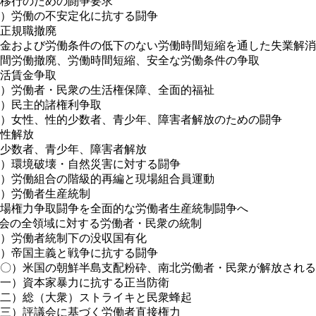
移行のための闘争要求
）労働の不安定化に抗する闘争
正規職撤廃
金および労働条件の低下のない労働時間短縮を通した失業解消
間労働撤廃、労働時間短縮、安全な労働条件の争取
活賃金争取
）労働者・民衆の生活権保障、全面的福祉
）民主的諸権利争取
）女性、性的少数者、青少年、障害者解放のための闘争
性解放
少数者、青少年、障害者解放
）環境破壊・自然災害に対する闘争
）労働組合の階級的再編と現場組合員運動
）労働者生産統制
場権力争取闘争を全面的な労働者生産統制闘争へ
会の全領域に対する労働者・民衆の統制
）労働者統制下の没収国有化
）帝国主義と戦争に抗する闘争
〇）米国の朝鮮半島支配粉砕、南北労働者・民衆が解放される
一）資本家暴力に抗する正当防衛
二）総（大衆）ストライキと民衆蜂起
三）評議会に基づく労働者直接権力