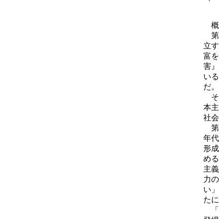
概
第
立す
富を
害』
いる
だ。
そ
本
社会
第
年代
形成
める
主義
力の
い」
たに
「