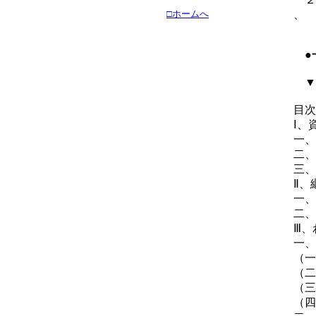
□ホームへ
、
●
▼
目次
Ⅰ、
一、
二、
三、
Ⅱ、
一、
二、
Ⅲ、
一、
（一
（二
（三
（四