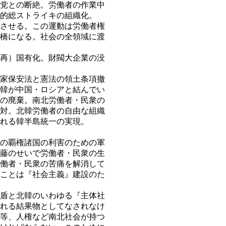
党との断絶。労働者の作業中
的総ストライキの組織化。
させる。この運動は労働者権
橋になる。社会の全領域に渡
再）国有化。財閥大企業の没
家保安法と憲法の領土条項撤
韓が中国・ロシアと結んでい
の廃棄。南北労働者・民衆の
対。北韓労働者の自由な組織
れる韓半島統一の実現。
の覇権諸国の利害のための軍
藤のせいで労働者・民衆の生
働者・民衆の苦痛を解消して
ことは『社会主義』建設のた
盾と北韓のいわゆる『主体社
れる結果物としてなされなけ
等、人権など南北社会が持つ