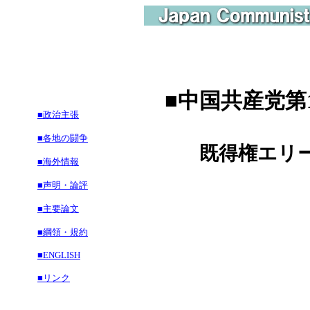
■
中国共産党第
■政治主張
■各地の闘争
既得権エリート
■海外情報
■声明・論評
激化する格
■主要論文
■綱領・規約
■ENGLISH
■リンク