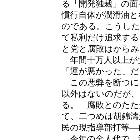
る「開発独裁」の面
慣行自体が潤滑油と
のである。こうした
て私利だけ追求する
と党と腐敗はからみ
年間十万人以上が
「運が悪かった」だ
この悪弊を断つに
以外はないのだが、
る。「腐敗とのたた
て、二つめは胡錦濤
民の現指導部打等―
今年の全人代で、