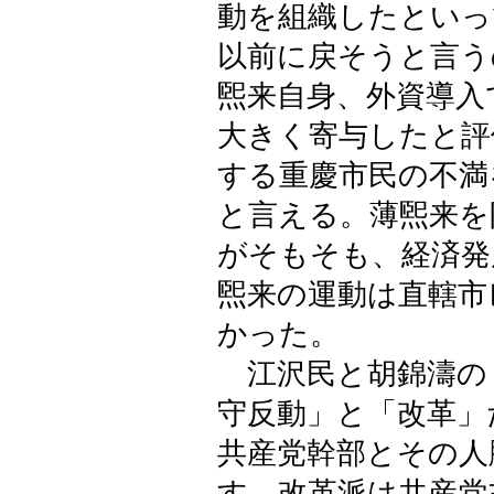
動を組織したといっ
以前に戻そうと言う
煕来自身、外資導入
大きく寄与したと評
する重慶市民の不満
と言える。薄煕来を
がそもそも、経済発
煕来の運動は直轄市
かった。
江沢民と胡錦濤の
守反動」と「改革」
共産党幹部とその人
す。改革派は共産党