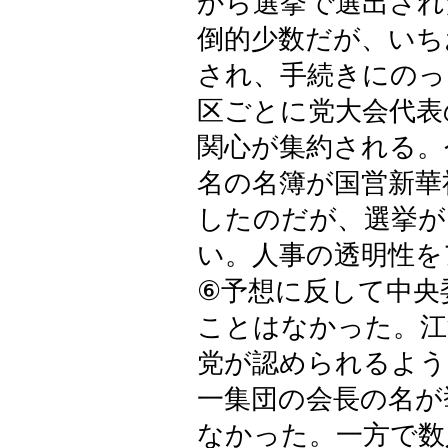
から選挙で選出され
倒的少数だが、いち
され、手続きにのっ
区ごとに党大会代表
関心が集約される。
名の名簿が国営新華
したのだが、選挙が
い。人事の透明性を
⑥予想に反して中央
ことはなかった。江
党が認められるよう
一集団の会長の名が
なかった。一方で数