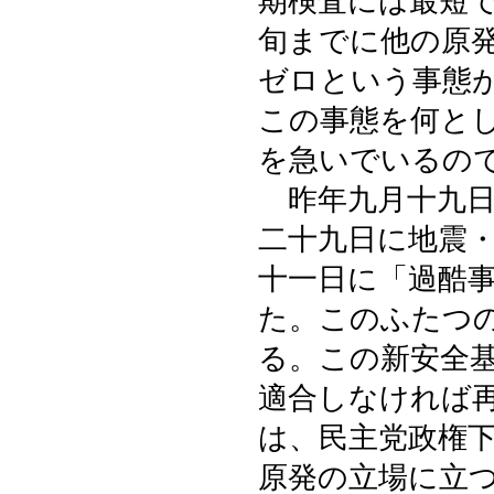
期検査には最短
旬までに他の原
ゼロという事態
この事態を何と
を急いでいるの
昨年九月十九日
二十九日に地震
十一日に「過酷
た。このふたつ
る。この新安全
適合しなければ
は、民主党政権
原発の立場に立