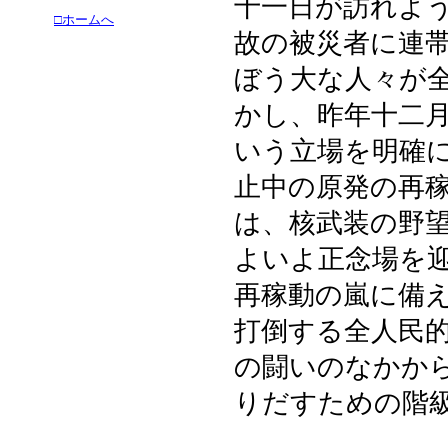
十一日が訪れよ
□ホームへ
故の被災者に連
ぼう大な人々が
かし、昨年十二
いう立場を明確
止中の原発の再
は、核武装の野
よいよ正念場を
再稼動の嵐に備
打倒する全人民
の闘いのなかか
りだすための階