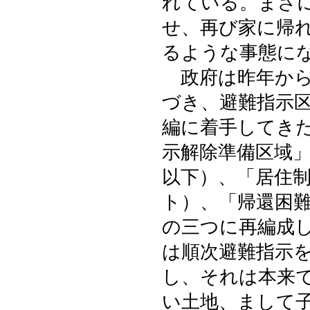
れている。まさ
せ、再び家に帰
るような事態に
政府は昨年から
づき、避難指示
編に着手してき
示解除準備区域
以下）、「居住
ト）、「帰還困
の三つに再編成
は順次避難指示
し、それは本来
い土地、まして