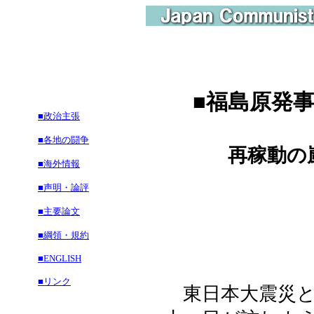
■
福島原発
■政治主張
■各地の闘争
再稼動の嵐う
■海外情報
■声明・論評
■主要論文
■綱領・規約
■ENGLISH
■リンク
東日本大震災と