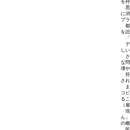
を持
思
に消
プラ
都
を読
「
デ
しい
さ
な問
壊や
符
され
ま
コピ
るこ
（雇
現
ん」
の概
民