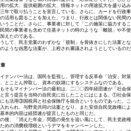
用の拡大、提供範囲の拡大、情報ネットの用途拡大を盛り込み
三年で取り払うことを宣言している。さらに、カードを行政事
の活用も図ることを加えた。つまり、行政とは関係ない民間の
いうことだ。さらに、事業者に対して「この施策に協力するこ
民間の事業者も含めて住基ネットの時のような「離脱」や不使
加えたのである。
うして、民主党案のわずかな「規制」を骨抜きにした法案とな
のような凶悪な法案が、上程され審議されようとしているのだ
２章
イナンバー法は、国民を監視し、管理する反革命「治安」対策
、とことん搾取し、資本の奴隷にするシステムなのである。
もそもマイナンバー法の最初は、二〇〇四年経団連が「社会保
と言う提言を当時の自民党に出したことにはじまる。①社会保
にも活用③国税局と社会保険庁を統合というものであった。こ
入れられ、与野党共同の法案となり、また安倍自民党政権によ
基本的内容は経団連が提言したものと同じだ。
の後、「消えた年金」問題の発生を追い風にして、民主党政権
ための消費税増税というデマをキャンペーンした。