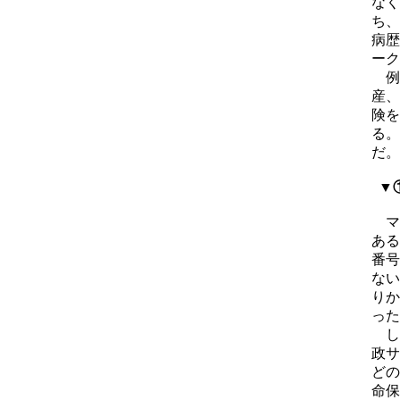
なく
ち、
病歴
ーク
例
産、
険を
る。
だ。
▼
マ
ある
番号
ない
りか
った
し
政サ
どの
命保