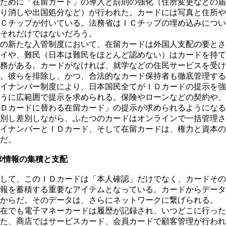
ために「在留カード」の導入と罰則の強化（住所変更などの届
り消しや出国処分など）が行われた。カードには写真と住所や
Ｃチップが付いている。法務省はＩＣチップの埋め込みについ
それだけではないだろう。
の新たな入管制度において、在留カードは外国人支配の要とさ
イや、難民（日本は難民をほとんど認めない）はカードを持て
務がある。カードがなければ、就学などの住民サービスを受け
。彼らを排除し、かつ、合法的なカード保持者も徹底管理する
イナンバー制度により、日本国民全てがＩＤカードの提示を強
うに広範囲で提示を求められる。保険やローンなどの契約や、
Ｄカードに替わる在留カード」の提示が求められるようになる
別し差別しながら、ふたつのカードはオンラインで一括管理さ
イナンバーとＩＤカード、そして在留カードは、権力と資本の
だ。
②情報の集積と支配
して、このＩＤカードは「本人確認」だけでなく、カードその
報を蓄積する重要なアイテムとなっている。カードからデータ
からだ。そのデータは、さらにネットワークに繋げられる。
在でも電子マネーカードは履歴が記録され、いつどこに行った
た、商店ではサービスカード、会員カードで顧客管理が行われ