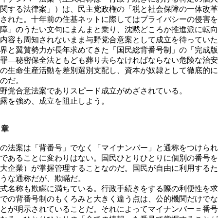
関する法律案」）は、民主党政権の「税と社会保障の一体改革
された。十年前の住基ネットに際してはプライバシーの侵害を
障」のうたい文句にまんまと乗り、沈黙どころか推進派に転向
内容も周知されないまま与野党合意案として成立を待っていた
界と翼賛勢力が長年求めてきた「国民総背番号制」の「完成版
罪―秘密保全法ともども葬り去らなければならない危険な治安
の生命生産活動を差別選別支配し、資本が奴隷として徹底的に
のだ。
野党合意法案でありスピード成立がめざされている。
露を強め、成立を阻止しよう。
１章
の法案は「背番号」でなく「マイナンバー」と通称をつけられ
であることに変わりはない。国民ひとりひとりに個別の番号を
大企業）が掌握管理することなのだ。国民が自由に利用するた
うな通称だが、欺瞞だ。
式名称も欺瞞に満ちている。行政手続きをする際の利便性を求
での背番号制のもくろみと大きく違う点は、公的機関だけでな
とが明示されていることだ。それによってマイナンバー＝番号