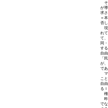
そ
が導
求さ
＝本
否し
現
れて
て、
同・
する
自由
「民
が、
であ
マ
こと
自由
るＩ
権
昨
でな