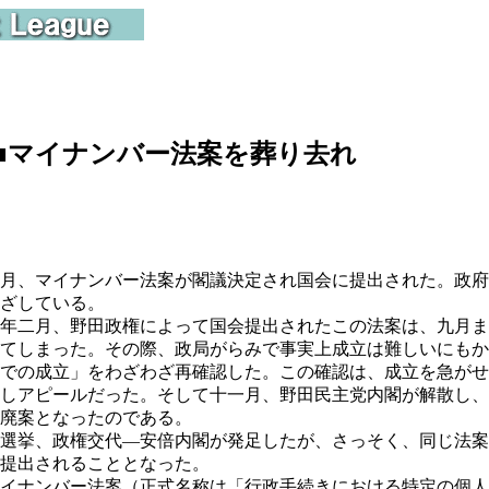
■
マイナンバー法案を葬り去れ
月、マイナンバー法案が閣議決定され国会に提出された。政府
ざしている。
年二月、野田政権によって国会提出されたこの法案は、九月ま
てしまった。その際、政局がらみで事実上成立は難しいにもか
での成立」をわざわざ再確認した。この確認は、成立を急がせ
しアピールだった。そして十一月、野田民主党内閣が解散し、
廃案となったのである。
選挙、政権交代―安倍内閣が発足したが、さっそく、同じ法案
提出されることとなった。
イナンバー法案（正式名称は「行政手続きにおける特定の個人