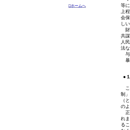
等に
□ホームへ
上程
会保
しい
財
共謀
人民
法な
与
暴
●
こ
制」
（と
のよ
正
れま
るこ