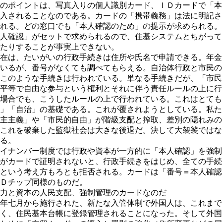
のポイントは、写真入りの個人識別カード、ＩＤカードで「本
入されることなのである。カードの「携帯義務」は法に明記さ
れる。どの窓口でも「本人確認のため」の提示が求められる。
人確認」がセットで求められるので、住基システムとちがって
たりすることが事実上できない。
在は、たいがいの行政手続きは住所や氏名で申請できる。年金
いるが、番号がなくても調べてもらえる。自治体行政と市民の
このような手続きは行われている。単なる手続きだが、「市民
平等で自由な参与という権利とそれに伴う責任ルールの上に行
場合でも、こうしたルールの上で行われている。これはとても
」「自治」の基礎である。これが覆されようとしている。私た
主主義」や「市民的自由」が階級支配と搾取、差別の隠れみの
これを破棄した監獄社会は大きな後退だ。決して大袈裟ではな
る。
イナンバー制度では行政や資本が一方的に「本人確認」を強制
がカードで証明されないと、行政手続きをはじめ、全ての手続
という考え方もろとも拒否される。カードは「番号＝本人確認
Ｄチップ同様のものだ。
力と資本の人民支配、強制管理のカードなのだ
年七月から施行された、新たな入管体制で外国人は、これまで
く、住民基本台帳に登録管理されることになった。そして外国