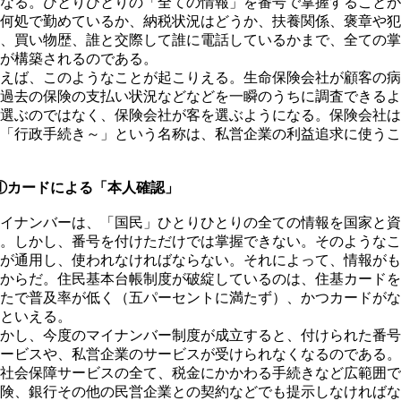
なる。ひとりひとりの「全ての情報」を番号で掌握することが
何処で勤めているか、納税状況はどうか、扶養関係、褒章や犯
、買い物歴、誰と交際して誰に電話しているかまで、全ての掌
が構築されるのである。
えば、このようなことが起こりえる。生命保険会社が顧客の病
過去の保険の支払い状況などなどを一瞬のうちに調査できるよ
選ぶのではなく、保険会社が客を選ぶようになる。保険会社は
「行政手続き～」という名称は、私営企業の利益追求に使うこ
①カードによる「本人確認」
イナンバーは、「国民」ひとりひとりの全ての情報を国家と資
。しかし、番号を付けただけでは掌握できない。そのようなこ
が通用し、使われなければならない。それによって、情報がも
からだ。住民基本台帳制度が破綻しているのは、住基カードを
たで普及率が低く（五パーセントに満たず）、かつカードがな
といえる。
かし、今度のマイナンバー制度が成立すると、付けられた番号
ービスや、私営企業のサービスが受けられなくなるのである。
社会保障サービスの全て、税金にかかわる手続きなど広範囲で
険、銀行その他の民営企業との契約などでも提示しなければな