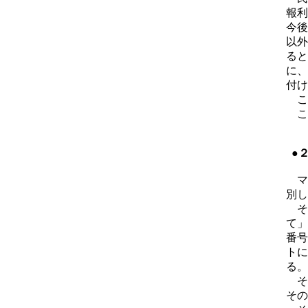
報利
今後
以外
ると
に、
付け
こ
こ
●
マ
別し
そ
て」
番号
トに
る。
そ
その