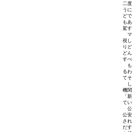
二度
うに
どで
もあ
駕す
マ
視し
りど
どん
すべ
も
るわ
てそ
し
機関
「新
てい
公
公安
され
だす