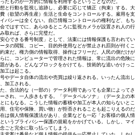
ったものが一方的に情報を利用するということなのだ。
想と行動を監視し追跡し、必要に応じて矯正（拘束）する。大
費（欲望の再生産）生活と生命をコントロールする。雇用を支
イバシーは全くない。自己情報コントロールの権利など、もち
会ではすでに、あらゆるところに監視カメラが設置され人の行
み取れば、さらに完璧だ。
安心できる番号制度」として、法案には情報保護も言われてい
ータの閲覧、コピー、目的外使用などが禁止され罰則が付くこ
約束だ。権力側の情報取得、操作はフリーだ。人民の側だけが
らに、コンピューターで管理された情報は、常に流出の危険に
題がある。どんなブロックをかけても、技術的な追いかけっこ
加工は起こる。
号やデータ自体の流出や売買は繰り返される。いったん流出し
、加工される。
た、合法的な（一部の）データ利用であっても企業によってさ
ーされ、一人歩きもする。「データペルソナ」（データ上の本
とにもなる。こうした情報の蓄積や加工が本人の知らないとこ
用、住宅や保険、買い物）が拒否されることも起こりえるのだ
在は個人情報保護法があり、企業なども一応「お客様の個人情
というプライバシー保護の規範をかかげている。しかし、マイ
念ごと完全に取っ払ってしまう。
主党案は番号など個人情報の提供を一応禁止していた。しかし