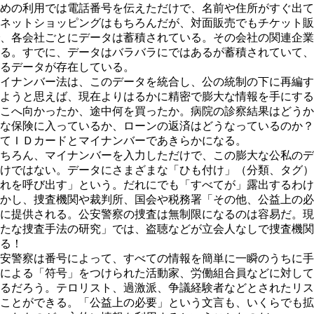
めの利用では電話番号を伝えただけで、名前や住所がすぐ出て
ネットショッピングはもちろんだが、対面販売でもチケット販
、各会社ごとにデータは蓄積されている。その会社の関連企業
る。すでに、データはバラバラにではあるが蓄積されていて、
るデータが存在している。
イナンバー法は、このデータを統合し、公の統制の下に再編す
ようと思えば、現在よりはるかに精密で膨大な情報を手にする
こへ向かったか、途中何を買ったか。病院の診察結果はどうか
な保険に入っているか、ローンの返済はどうなっているのか？
てＩＤカードとマイナンバーであきらかになる。
ちろん、マイナンバーを入力しただけで、この膨大な公私のデ
けではない。データにさまざまな「ひも付け」（分類、タグ）
れを呼び出す」という。だれにでも「すべてが」露出するわけ
かし、捜査機関や裁判所、国会や税務署「その他、公益上の必
に提供される。公安警察の捜査は無制限になるのは容易だ。現
たな捜査手法の研究」では、盗聴などが立会人なしで捜査機関
る！
安警察は番号によって、すべての情報を簡単に一瞬のうちに手
による「符号」をつけられた活動家、労働組合員などに対して
るだろう。テロリスト、過激派、争議経験者などとされたリス
ことができる。「公益上の必要」という文言も、いくらでも拡