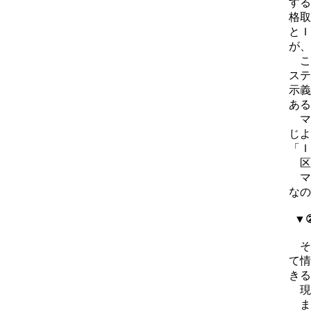
する
格取
とＩ
が、
こ
ステ
示義
ある
マ
じよ
「Ｉ
区
マ
なの
▼
そ
て情
きる
現
ま