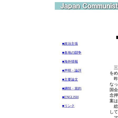
■政治主張
■各地の闘争
■海外情報
三
■声明・論評
をめ
昨
■主要論文
なっ
■綱領・規約
国会
念押
■ENGLISH
案は
■リンク
総
して
マ