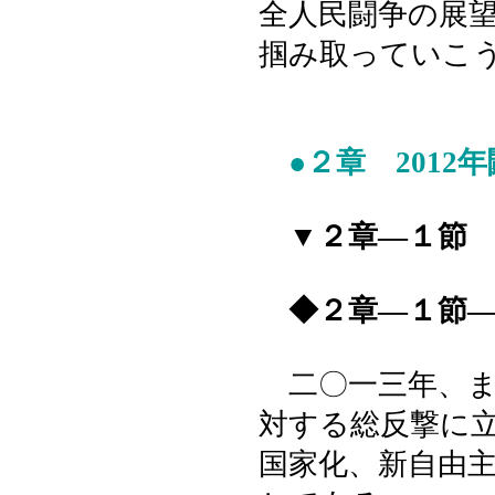
全人民闘争の展
掴み取っていこ
●２章 2012
▼２章―１節 
◆２章―１節―
二〇一三年、ま
対する総反撃に
国家化、新自由