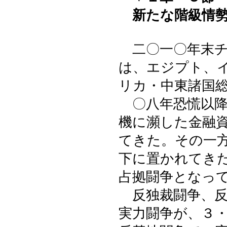
新たな階級情勢
二〇一〇年末チ
は、エジプト、
リカ・中東諸国
〇八年恐慌以降
機に瀕した金融
てきた。その一
下に置かれてき
占拠闘争となっ
反独裁闘争、反
実力闘争が、３・