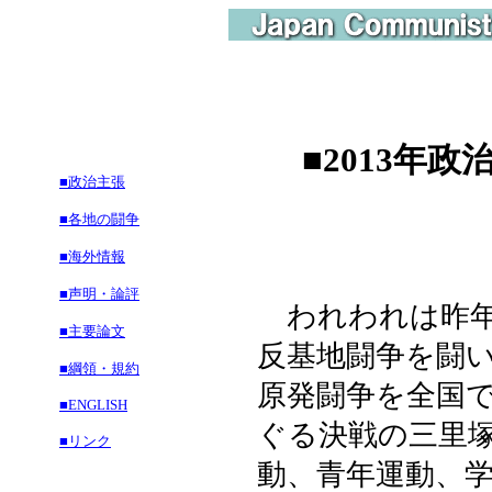
■
2013年
■政治主張
■各地の闘争
■海外情報
■声明・論評
われわれは昨年
■主要論文
反基地闘争を闘
■綱領・規約
原発闘争を全国
■ENGLISH
ぐる決戦の三里
■リンク
動、青年運動、