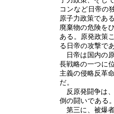
子力政策、そし
コンなど日帝の
原子力政策であ
廃棄物の危険を
ある。原発政策
る日帝の攻撃で
日帝は国内の原
長戦略の一つに
主義の侵略反革
だ。
反原発闘争は、
倒の闘いである
第三に、被爆者