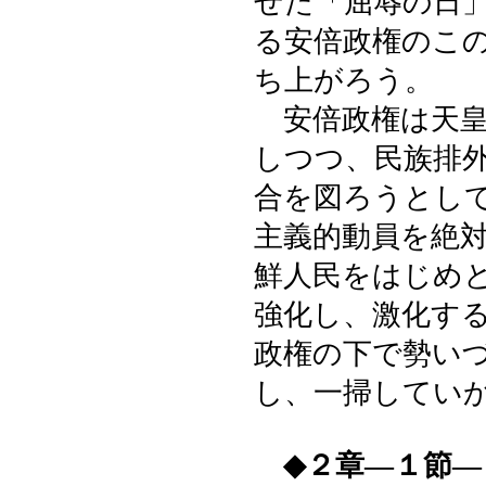
せた「屈辱の日
る安倍政権のこ
ち上がろう。
安倍政権は天皇
しつつ、民族排
合を図ろうとし
主義的動員を絶
鮮人民をはじめ
強化し、激化す
政権の下で勢い
し、一掃してい
◆２章―１節