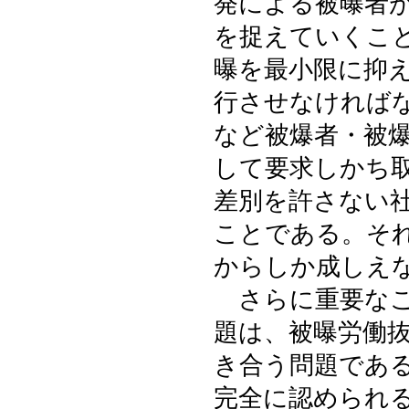
発による被曝者
を捉えていくこ
曝を最小限に抑
行させなければ
など被爆者・被
して要求しかち
差別を許さない
ことである。そ
からしか成しえ
さらに重要なこ
題は、被曝労働
き合う問題であ
完全に認められ