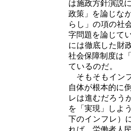
は施政方針演説
政策」を論じな
らし」の項の社
字問題を論じて
には徹底した財
社会保障制度は
ているのだ。
そもそもインフ
自体が根本的に
レは進むだろう
を「実現」しよ
下のインフレ）
れば、労働者人