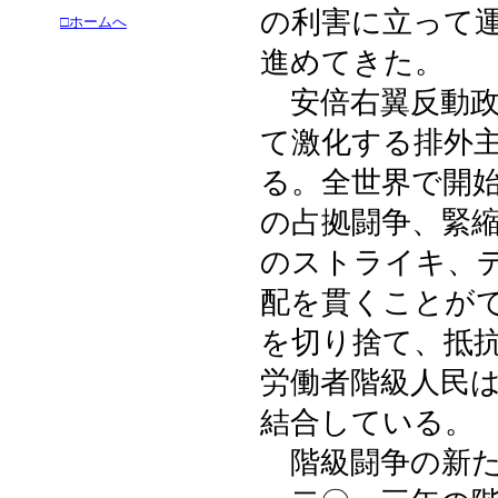
の利害に立って
□ホームへ
進めてきた。
安倍右翼反動政
て激化する排外
る。全世界で開
の占拠闘争、緊
のストライキ、
配を貫くことが
を切り捨て、抵
労働者階級人民
結合している。
階級闘争の新た