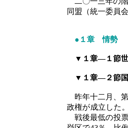
二〇一三年の階
同盟（統一委員
●１章 情勢
▼１章―１節世
▼１章―２節国
昨年十二月、第
政権が成立した
戦後最低の投票率
挙区で43％、比