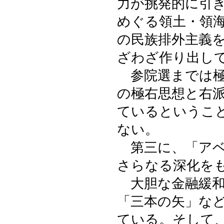
力が挑発的に引
めぐる領土・領
の民族排外主義
ざわざ作り出し
参院選までは極
の極右思想と右
ているというこ
ない。
第三に、「アベ
さらなる深化を
大胆な金融緩和
「三本の矢」な
ている。そして