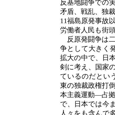
反基地闘争での
矛盾、戦乱、独
11福島原発事故
労働者人民も街
反原発闘争は二
争として大きく
拡大の中で、日
剣に考え、国家
ているのだとい
東の独裁政権打
本主義運動―占
で、日本では今
人々をも含んで