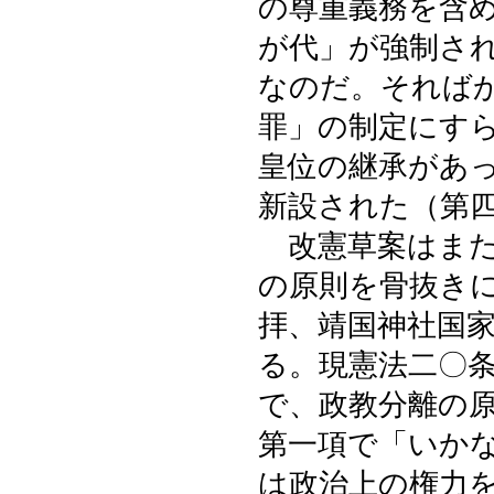
の尊重義務を含
が代」が強制さ
なのだ。それば
罪」の制定にす
皇位の継承があ
新設された（第
改憲草案はまた
の原則を骨抜き
拝、靖国神社国
る。現憲法二〇
で、政教分離の
第一項で「いか
は政治上の権力