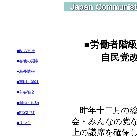
■労働者階
■政治主張
自民党改憲
■各地の闘争
■海外情報
■声明・論評
■主要論文
■綱領・規約
昨年十二月の総
■ENGLISH
会・みんなの党
■リンク
上の議席を確保