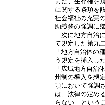
また、生存権を
に関する条項を
社会福祉の充実
助義務の強調に
次に地方自治に
て規定した第九
「地方自治体の
う規定を挿入し
「広域地方自治
州制の導入を想
項において強調
は、法律の定め
らない」という