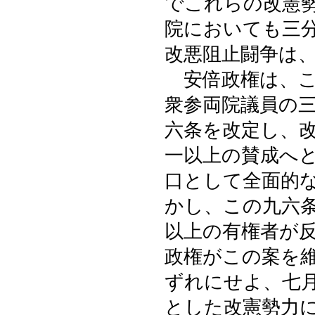
でこれらの改憲
院においても三
改悪阻止闘争は
安倍政権は、こ
衆参両院議員の
六条を改定し、
一以上の賛成へ
口として全面的
かし、この九六
以上の有権者が
政権がこの案を
ずれにせよ、七
とした改憲勢力