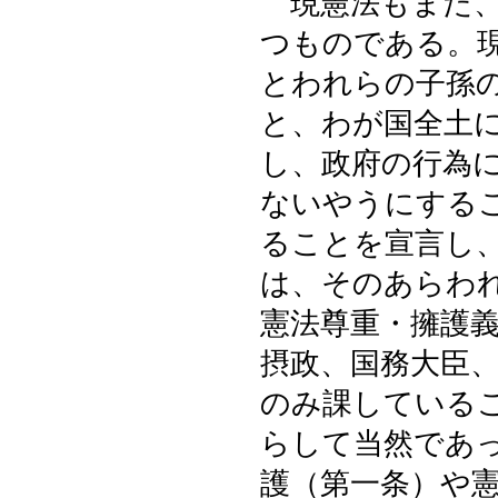
現憲法もまた、
つものである。
とわれらの子孫
と、わが国全土
し、政府の行為
ないやうにする
ることを宣言し
は、そのあらわ
憲法尊重・擁護
摂政、国務大臣
のみ課している
らして当然であ
護（第一条）や