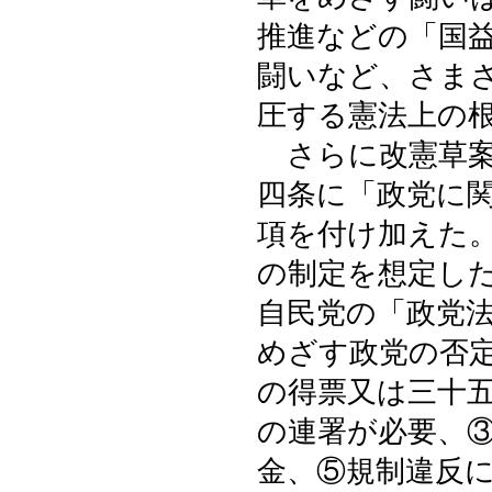
推進などの「国
闘いなど、さま
圧する憲法上の
さらに改憲草案
四条に「政党に
項を付け加えた
の制定を想定し
自民党の「政党
めざす政党の否
の得票又は三十
の連署が必要、
金、⑤規制違反