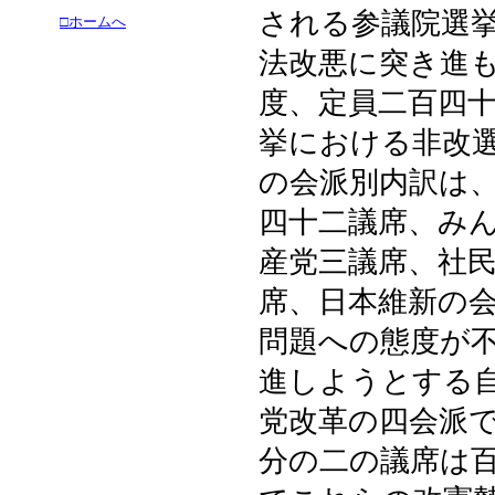
される参議院選
□ホームへ
法改悪に突き進
度、定員二百四
挙における非改
の会派別内訳は
四十二議席、み
産党三議席、社
席、日本維新の
問題への態度が
進しようとする
党改革の四会派
分の二の議席は