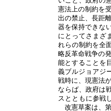
いこと、政府の
憲法上の制約を
出の禁止、長距
器を保持できな
にとってさまざ
れらの制約を全
略反革命戦争の
能とすることを
義ブルジョアジ
戦時に、現憲法
ならば、政府は
スとともに参戦
改憲草案は、第