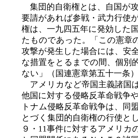
集団的自衛権とは、自国が攻
要請があれば参戦・武力行使
権は、一九四五年に発効した
たものであった。「この憲章
攻撃が発生した場合には、安
な措置をとるまでの間、個別
ない」（国連憲章第五十一条
アメリカなど帝国主義諸国は
他国に対する侵略反革命戦争
トナム侵略反革命戦争は、同
とづく集団的自衛権の行使と
９・11事件に対するアメリカ