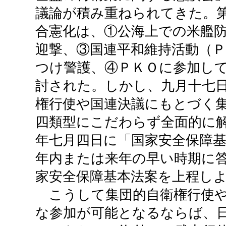
議論が積み重ねられてきた。
合憲化は、①公海上での米艦
迎撃、③国連平和維持活動（
つけ警護、④ＰＫＯに参加し
討された。しかし、九月十七
権行使や国連決議にもとづく
四類型にこだわらず全面的に
年七月四日に「国家安全保障
年内または来年の早い時期に
家安全保障基本法案を上程し
こうして集団的自衛権行使や
な参加が可能となるならば、