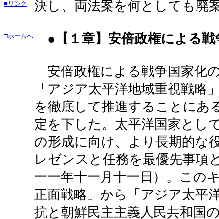
決し、両法案を何としても廃
■リンク
●【１章】安倍政権による戦
□ホームへ
安倍政権による戦争国家化の
「アジア太平洋地域重視戦略
を徹底して推進することにあ
定を下した。太平洋国家とし
の形成に向け、より長期的な
レゼンスと任務を最優先事項
一一年十一月十一日）。この
正面戦略」から「アジア太平
抗と朝鮮民主主義人民共和国