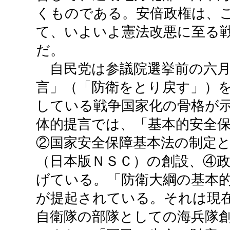
くものである。安倍政権は、
て、いよいよ憲法改悪に至る
だ。
自民党は参議院選挙前の六月
言」（「防衛をとり戻す」）
している戦争国家化の骨格が
体的提言では、「基本的安全
②国家安全保障基本法の制定
（日本版ＮＳＣ）の創設、④
げている。「防衛大綱の基本
が提起されている。それは現
自衛隊の部隊としての海兵隊