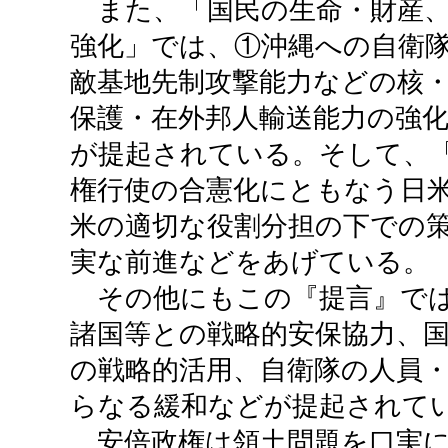
また、「国民の生命・財産、
強化」では、①沖縄への自衛
敵基地先制攻撃能力などの核
保護・在外邦人輸送能力の強
が提起されている。そして、
権行使の合憲化にともなう日
米の適切な役割分担の下での
実な前進などをあげている。
その他にもこの『提言』では
諸国等との戦略的安保協力、
の戦略的活用、自衛隊の人員
らなる緩和などが提起されて
安倍政権は領土問題を口実に