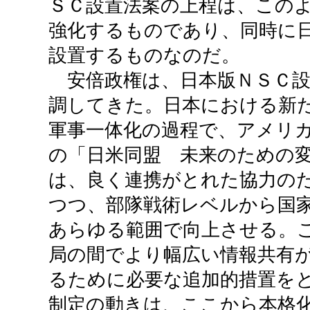
ＳＣ設置法案の上程は、この
強化するものであり、同時に
設置するものなのだ。
安倍政権は、日本版ＮＳＣ設
調してきた。日本における新
軍事一体化の過程で、アメリ
の「日米同盟 未来のための
は、良く連携がとれた協力の
つつ、部隊戦術レベルから国
あらゆる範囲で向上させる。
局の間でより幅広い情報共有
るために必要な追加的措置を
制定の動きは、ここから本格