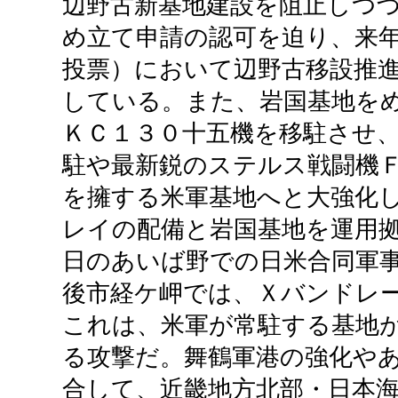
辺野古新基地建設を阻止しつ
め立て申請の認可を迫り、来
投票）において辺野古移設推
している。また、岩国基地を
ＫＣ１３０十五機を移駐させ
駐や最新鋭のステルス戦闘機Ｆ
を擁する米軍基地へと大強化
レイの配備と岩国基地を運用
日のあいば野での日米合同軍
後市経ケ岬では、Ｘバンドレ
これは、米軍が常駐する基地
る攻撃だ。舞鶴軍港の強化や
合して、近畿地方北部・日本