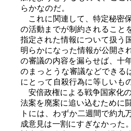
らかなのだ。
これに関連して、特定秘密保
の活動までが制約されること
指定された情報について扱う
明らかになった情報が公開さ
の審議の内容を漏らせば、十
のまっとうな審議などできる
にとって自殺行為に等しいも
安倍政権による戦争国家化の
法案を廃案に追い込むために
トには、わずか二週間で約九
成意見は一割にすぎなかった