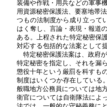
装備や作戦・用兵などの軍事
用資源秘密保護法、要塞地帯
つもの法制度から成り立って
はく奪し、言論・表現・報道
ある。上程された特定秘密保
対応する包括的な法案として
特定秘密保護法案は、政府が
特定秘密を指定し、それを漏
懲役十年という厳罰を科すも
制度はいくつか存在している
般職地方公務員については地
衛官については自衛隊法によ
法では、一般的な守秘義務に