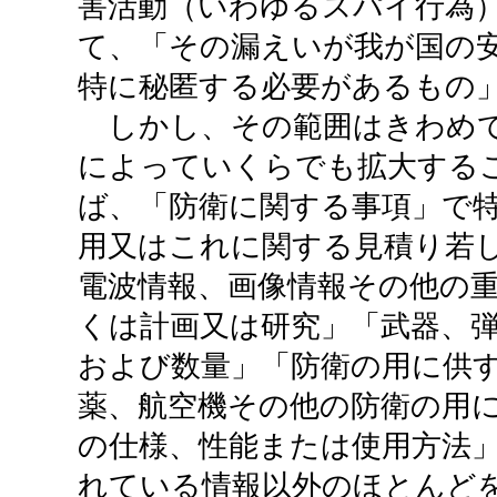
害活動（いわゆるスパイ行為
て、「その漏えいが我が国の
特に秘匿する必要があるもの
しかし、その範囲はきわめて
によっていくらでも拡大する
ば、「防衛に関する事項」で
用又はこれに関する見積り若
電波情報、画像情報その他の
くは計画又は研究」「武器、
および数量」「防衛の用に供
薬、航空機その他の防衛の用
の仕様、性能または使用方法
れている情報以外のほとんど