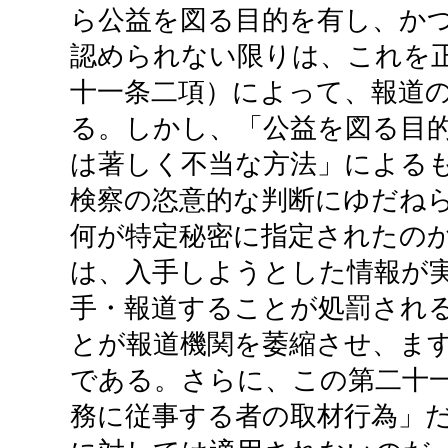
ら公益を図る目的を有し、か
認められない限りは、これを
十一条二項）によって、報道
る。しかし、「公益を図る目
は著しく不当な方法」による
検察の恣意的な判断にゆだね
何が特定秘密に指定されたの
は、入手しようとした情報が
手・報道することが処罰され
とが報道機関を萎縮させ、ま
である。さらに、この第二十
務に従事する者の取材行為」