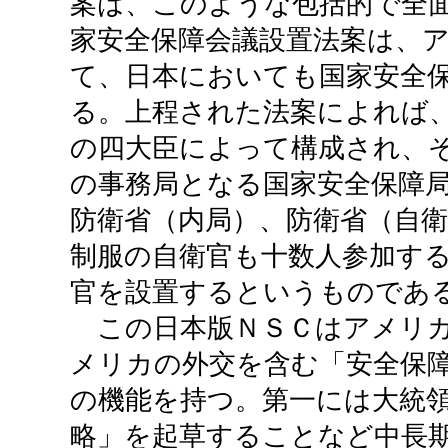
案は、このような包括的で全
家安全保障会議設置法案は、
て、日本においても国家安全
る。上程された法案によれば
の四大臣によって構成され、
の事務局となる国家安全保障
防衛省（内局）、防衛省（自
制服の自衛官も十数人参加す
官を設置するというものであ
この日本版ＮＳＣはアメリカ
メリカの外交を含む「安全保
の機能を持つ。第一には大統
略」を起草することなど中長