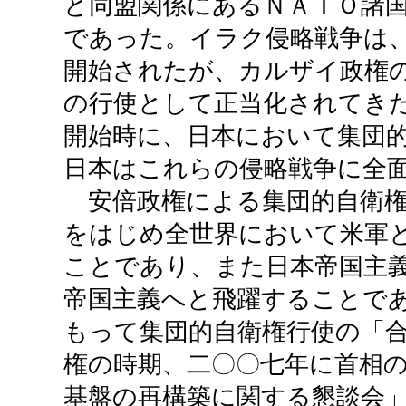
と同盟関係にあるＮＡＴＯ諸
であった。イラク侵略戦争は
開始されたが、カルザイ政権
の行使として正当化されてき
開始時に、日本において集団
日本はこれらの侵略戦争に全
安倍政権による集団的自衛権
をはじめ全世界において米軍
ことであり、また日本帝国主
帝国主義へと飛躍することで
もって集団的自衛権行使の「
権の時期、二〇〇七年に首相
基盤の再構築に関する懇談会