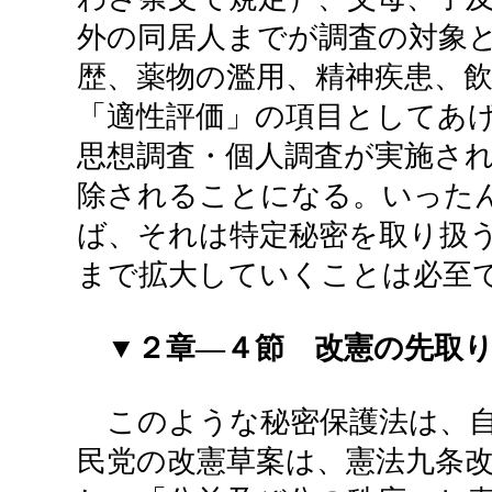
外の同居人までが調査の対象
歴、薬物の濫用、精神疾患、
「適性評価」の項目としてあ
思想調査・個人調査が実施さ
除されることになる。いった
ば、それは特定秘密を取り扱
まで拡大していくことは必至
▼２章―４節 改憲の先取
このような秘密保護法は、自
民党の改憲草案は、憲法九条