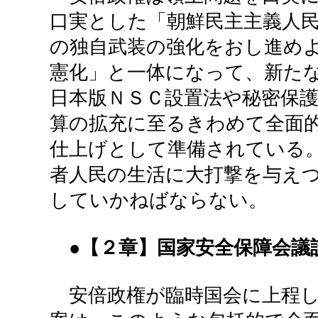
口実とした「朝鮮民主主義人
の独自武装の強化をおし進め
憲化」と一体になって、新た
日本版ＮＳＣ設置法や秘密保
算の拡充に至るきわめて全面
仕上げとして準備されている
者人民の生活に大打撃を与え
していかねばならない。
●【２章】国家安全保障会議
安倍政権が臨時国会に上程し