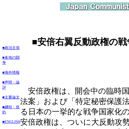
■
安倍右翼反動政権の戦
■政治主張
■各地の闘
争
■海外情報
■声明・論
評
安倍政権は、開会中の臨時国
■主要論文
法案」および「特定秘密保護
■綱領・規
る日本の一挙的な戦争国家化
約
安倍政権は、ついに大反動攻
■ENGLISH