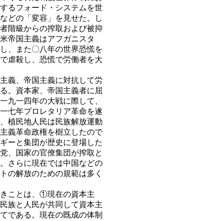
するフォード・システムを世
などの「変容」を見せた。し
者階級からの搾取および被抑
米帝国主義はアフガニスタ
し、また〇八年の世界恐慌を
で虐殺し、恐慌で労働者を大
主義、帝国主義に対抗して労
る。資本家、帝国主義者に屈
一九一四年の大戦に際して、
一七年プロレタリア革命を遂
、植民地人民は民族解放運動
主義革命政権を樹立したので
ギーと集団が歴史に登場した
党、国家の官僚集団が搾取と
。さらに現在では中国などの
トの解放のための規範は多く
きことは、①現在の資本主
民族と人民が共同して資本主
てである。現在の既成の体制