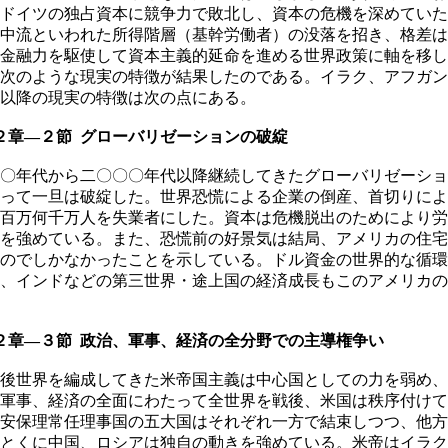
ドイツの独占資本に競争力で敗北し、資本の危機を深めていた
中流といわれた所得階層（基幹労働者）の没落を招き、格差は
金融力を駆使して資本主義的延命を進める世界政策に軸を移し
次のような現実の特徴が結果したのである。イラク、アフガン
以降の現実の特徴は次の点にある。
章―２節 グローバリゼーションの破綻
〇年代から二〇〇〇年代以降継続してきたグローバリゼーショ
って一旦は破綻した。世界恐慌による企業の倒産、首切りによ
百万何千万人を失業者にした。資本は危機脱出のためにより労
を強めている。また、恐慌前の好景気は結局、アメリカの住宅
のでしかなかったことを示している。ドル資金の世界的な循環
、インドなどの第三世界・途上国の経済成長もこのアメリカの
章―３節 政治、軍事、経済の全分野での主導権争い
後世界を編成してきた米帝国主義は中心国としての力を弱め、
軍事、経済の全面にわたって全世界を戦後、米国は秩序付けて
安保理常任理事国の五大国はそれぞれ一方で結束しつつ、他方
とくに中国、ロシアは独自の動きを強めている。米帝はイラク