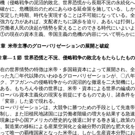
機（侵略戦争の泥沼的敗北、世界恐慌から長期不況の永続化へ
確かに、危機脱出のためにあらゆる延命策を施している。しか
安定した時期、時代を実現することは不可能になっている。全
強力な力があれば、支配者たちに譲歩を迫り、あるいは打倒し
労働者人民の決起が情勢を変えることのできる時代にいよいよ
①の現在の資本主義、帝国主義の危機の内容について明らかに
章 米帝主導のグローバリゼーションの展開と破綻
章―１節 世界恐慌と不況、侵略戦争の敗北をもたらしたもの
在の世界情勢の特徴は米帝・多国籍資本によって展開され、全
った九〇年代以降のいわゆるグローバリゼーションが、〇八年
ク、アフガンへの侵略戦争からの泥沼的な撤退を二大契機にし
ある。もちろん今後の世界は、米帝・資本による世界の編成の
ローバル資本主義化の現実を前提にするものであり、諸条件を
「変容」した姿で現れる。
ローバリゼーションは、大競争に勝つための手段として先進帝
制し、また旧植民地諸国には労働者階級の増大を結果する急速
現象は中心国アメリカの歴史的な後退に対する巻き返し政策の
、製造業の移転による産業空洞化と金融分野の質的な肥大化を
って唯一の覇権国家となった米帝は、しかし生産資本分野にお