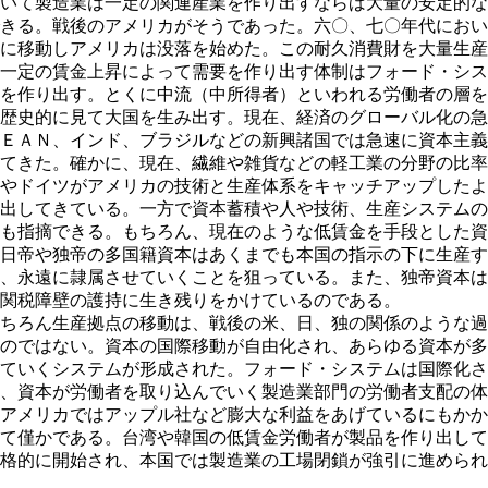
いて製造業は一定の関連産業を作り出すならば大量の安定的な
きる。戦後のアメリカがそうであった。六〇、七〇年代におい
に移動しアメリカは没落を始めた。この耐久消費財を大量生産
一定の賃金上昇によって需要を作り出す体制はフォード・シス
を作り出す。とくに中流（中所得者）といわれる労働者の層を
歴史的に見て大国を生み出す。現在、経済のグローバル化の急
ＥＡＮ、インド、ブラジルなどの新興諸国では急速に資本主義
てきた。確かに、現在、繊維や雑貨などの軽工業の分野の比率
やドイツがアメリカの技術と生産体系をキャッチアップしたよ
出してきている。一方で資本蓄積や人や技術、生産システムの
も指摘できる。もちろん、現在のような低賃金を手段とした資
日帝や独帝の多国籍資本はあくまでも本国の指示の下に生産す
、永遠に隷属させていくことを狙っている。また、独帝資本は
関税障壁の護持に生き残りをかけているのである。
ちろん生産拠点の移動は、戦後の米、日、独の関係のような過
のではない。資本の国際移動が自由化され、あらゆる資本が多
ていくシステムが形成された。フォード・システムは国際化さ
、資本が労働者を取り込んでいく製造業部門の労働者支配の体
アメリカではアップル社など膨大な利益をあげているにもかか
て僅かである。台湾や韓国の低賃金労働者が製品を作り出して
格的に開始され、本国では製造業の工場閉鎖が強引に進められ