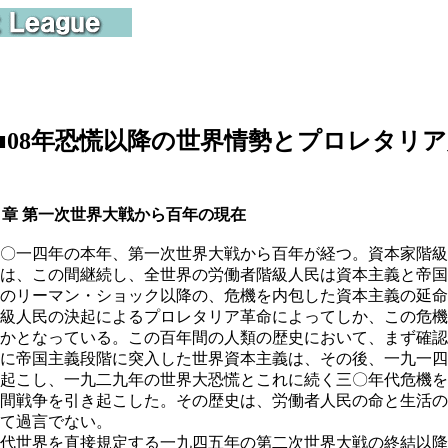
■
08年恐慌以降の世界情勢とプロレタリ
１章 第一次世界大戦から百年の現在
〇一四年の本年、第一次世界大戦から百年が経つ。資本家階級
は、この間継続し、全世界の労働者階級人民は資本主義と帝国
のリーマン・ショック以降の、危機を内包した資本主義の延命
級人民の決起によるプロレタリア革命によってしか、この危機
かとなっている。この百年間の人類の歴史において、まず確認
に帝国主義段階に突入した世界資本主義は、その後、一九一四
起こし、一九二九年の世界大恐慌とこれに続く三〇年代危機を
間戦争を引き起こした。その歴史は、労働者人民の命と生活の
て過言でない。
代世界を直接規定する一九四五年の第二次世界大戦の終結以降