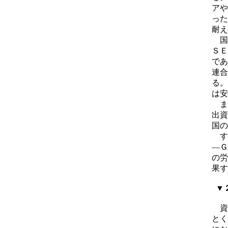
アや
った
耐え
国
ＳＥ
であ
連合
る。
は安
また
出資
国の
す
―Ｇ
の労
果す
▼２
資
とく