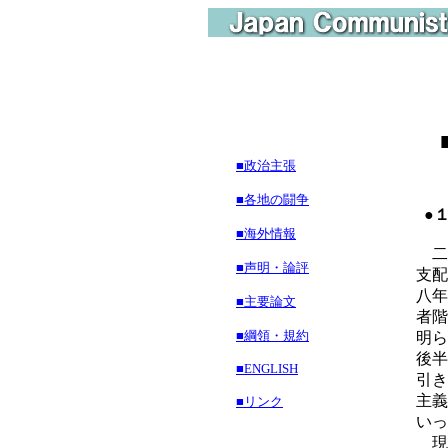
■政治主張
■各地の闘争
●
■海外情報
二
■声明・論評
支配
八年
■主要論文
者階
■綱領・規約
明ら
後半
■ENGLISH
引き
主義
■リンク
いっ
現