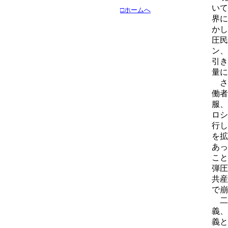
いて
□ホームへ
界に
かし
圧民
ン、
引き
量に
さ
働者
服、
ロシ
行し
を拡
あっ
こと
弾圧
共産
で崩
二
義、
義と