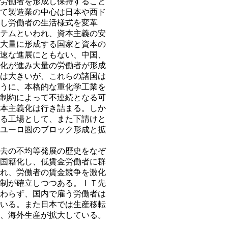
労働者を形成し保持すること
て製造業の中心は日本や西ド
し労働者の生活様式を変革
テムといわれ、資本主義の安
大量に形成する国家と資本の
速な進展にともない、中国、
化が進み大量の労働者が形成
は大きいが、これらの諸国は
うに、本格的な重化学工業を
制約によって不連続となる可
本主義化は行き詰まる。しか
る工場として、また下請けと
ユーロ圏のブロック形成と拡
去の不均等発展の歴史をなぞ
国籍化し、低賃金労働者に群
れ、労働者の賃金競争を激化
制が確立しつつある。ＩＴ先
わらず、国内で雇う労働者は
いる。また日本では生産移転
、海外生産が拡大している。