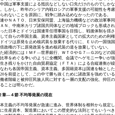
中国は軍事支援による抵抗などしない口先だけのものでしかな
。しかし、昨年のシリア内戦ロシアの軍事支援の可能性を考慮
られないことを原因に、戦争に踏み込めなかったのである。
連やＮＡＴＯ、日米安保同盟、上海協力機構などの政治軍事同
ＡＮ、中南米カリブ諸国共同体などの地域ブロックも形成され
った日本とドイツは国連常任理事国を目指し、戦後体制を揺さ
して自らの帝国主義、資本主義国家としての拡大のための利権
ドイツは原発を止め核武装を放棄する代りに、ＥＵの一国強国
倍政権の下に原発政策を進め核武装の道を放棄していない。
経済的にはＩＭＦ―世界銀行、ＷＴＯやＧ７―Ｇ20などの国
比率をめぐる争いのように全機関、会議でヘゲモニー争いが強
生き残りをかけた自由貿易協定（ＦＴＡ）による合縦連衡が繰
なわち各国帝国主義、資本主義、多国籍資本は国連を軸とした
20を前提として、この中で勝ち抜くために諸政策を強めてい
働者階級と被抑圧民族人民に対する一層の支配の強化、抑圧の
ることは明らかだ。
章―４節 不均等発展の現在
本主義の不均等発展が急速に進み、世界体制を根幹から規定し
に生産資本、製造業においてこの歴史的な法則とでもいうべき