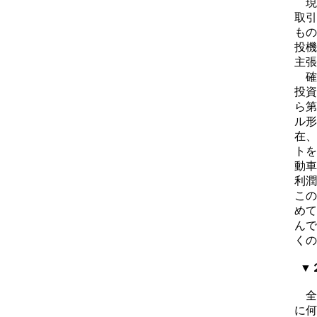
現
取引
もの
投機
主張
確
投資
ら第
ル形
在、
トを
動車
利潤
この
めて
んで
くの
▼２
全
に何