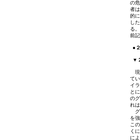
の危
者は
的に
した
る。
前記
●２
▼２
現
てい
イラ
とに
のグ
れは
グ
を強
この
くに
によ