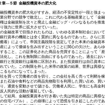
章―５節 金融投機資本の肥大化
融投機資本の肥大化がすすみ、経済の不安定性が一段と強まっ
業分野での競争で敗北し、これに代わる基軸産業として「金融
権は金融規制を次々と廃止し金融ビッグ・バンなるものを推進
り強力に世界に拡大させていった。
の金融改革で目指されたものは、いわゆる資本制社会において
銀行資本の機能とは全く質的に異なるものであった。さらに言
癒着）によって、帝国主義段階を規定してきた本来の金融資本
産によって価値を生み出すということに関心の欠けた、あらゆ
すること、この証券化された商品を売買することによって「差
法化し、これを無制限に自由にするものであった。過去におい
銀行と投資銀行は厳格に区別され、また投資銀行は自己資本に
れていた。この制限を外した米帝の政策の結果、世界は異様な
こるものになってしまった。
社を買って労働者の首を切り、この会社を高く売って利鞘を稼
また石油や食料などの商品先物取引を利用した買い占め、買い
り、通貨を変動させて儲ける。労働者人民に、学生にも高金利
反人民的な活動が蔓延している。
して結局、金融投棄資本が行き着いた先は特定の商品に異様な
の住宅バブル）、この崩壊によって恐慌を引き起こしたのであ