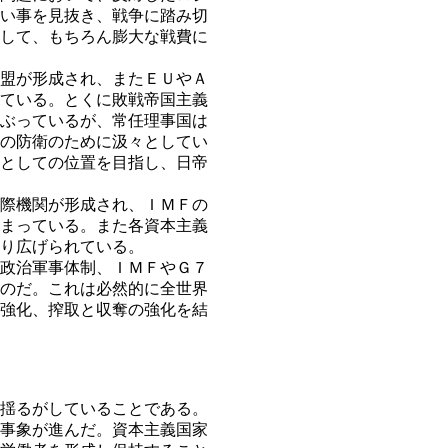
い事を見抜き、戦争に踏み切
して、もちろん膨大な戦費に
盟が形成され、またＥＵやＡ
ている。とくに敗戦帝国主義
ぶっているが、常任理事国は
の防衛のために汲々としてい
としての位置を目指し、日帝
際機関が形成され、ＩＭＦの
まっている。また各資本主義
り広げられている。
政治軍事体制、ＩＭＦやＧ７
るのだ。これは必然的に全世界
強化、搾取と収奪の強化を結
揺るがしていることである。
事象が進んだ。資本主義国家