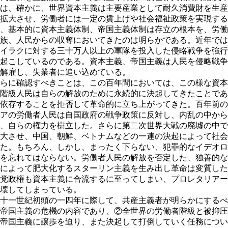
は、確かに、世界資本主義は主要産業として耐久消費財を生産
拡大させ、労働者には一定の賃上げや社会福祉政策を実現する
、基本的に資本主義体制、帝国主義体制は存立の根本を、労働
族、人民からの収奪においてきたのは明らかである。近年では
イラクに対する三十万人以上の軍隊を投入した侵略戦争を強行
起こしているのである。資本主義、帝国主義は人民を侵略戦争
解雇し、失業者に追い込めている。
らに確認すべきことは、この百年間においては、この様な資本
階級人民は自らの解放のために永続的に決起してきたことであ
依存することを拒否して革命的に立ち上がってきた。百年前の
アの労働者人民は自国政府の戦争政策に反対し、内乱の中から
、自らの権力を樹立した。さらに第二次世界大戦の廃墟の中で
大させ、中国、朝鮮、ベトナムなどの一連の決起によって社会
た。もちろん、しかし、まったく下らない、犯罪的なイデオロ
を忘れてはならない。労働者人民の解放を否定した、独善的な
によって肥大化するスターリン主義を生み出し革命は変質した
党政権も資本主義に合流するに至ってしまい、プロレタリアー
壊してしまっている。
十一世紀初頭の一四年に際して、共産主義者が明らかにするべ
帝国主義の危機の内容であり、②全世界の労働者階級と被抑圧
帝国主義に譲歩を迫り、また決起して打倒していく任務につい