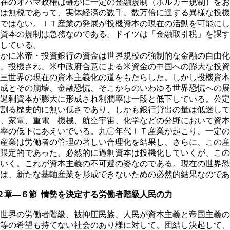
在のオバマ政権は確かに一定の金融規制（ボルカー規制）をお
は無税であって、実体経済の数千、数万倍に達する異様な投機
ではない。ＩＴ産業の発展が投機資本の現在の活動を可能にし
資本の規制は急務なのである。ドイツは「金融取引税」を課す
している。
かに米帝・投資銀行の資金は世界規模の強制的な金融の自由化
、投機され、米中政府合意による米資金の中国への膨大な投資
三世界の現在の資本主義化の道をもたらした。しかし投機資本
成とその崩壊、金融恐慌、そこからのいわゆる世界恐慌への展
過剰資本が膨大に形成され利潤率は一段と低下している。公定
割る歴史的に無い低さであり、しかも銀行貸出の量は低迷して
、家電、重電 機械、航空宇宙、化学などの分野において資本
率の低下にあえいでいる。九〇年代ＩＴ産業が起こり、一定の
産業は労働者の管理の著しい合理化を結果し、さらに、この産
限定的であった。必然的に過剰資本は投機化していくが、この
いく。これが資本主義の不可避の姿なのである。現在の世界恐
は、新たな基軸産業を形成できないための必然的結果なのであ
章―６節 情勢を決定する労働者階級人民の力
世界の労働者階級、被抑圧民族、人民が資本主義と帝国主義の
等の希望も持てない社会のあり様に対して、団結し決起して、