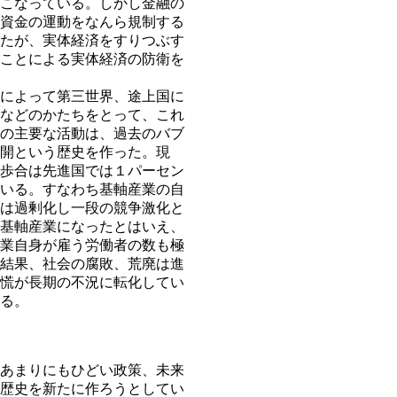
こなっている。しかし金融の
資金の運動をなんら規制する
たが、実体経済をすりつぶす
ことによる実体経済の防衛を
によって第三世界、途上国に
などのかたちをとって、これ
の主要な活動は、過去のバブ
開という歴史を作った。現
歩合は先進国では１パーセン
いる。すなわち基軸産業の自
は過剰化し一段の競争激化と
基軸産業になったとはいえ、
業自身が雇う労働者の数も極
結果、社会の腐敗、荒廃は進
慌が長期の不況に転化してい
る。
あまりにもひどい政策、未来
歴史を新たに作ろうとしてい