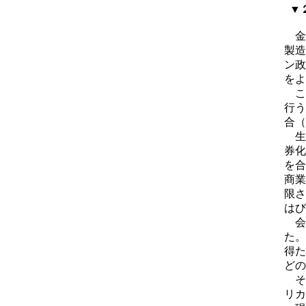
▼２
金
製造
ン政
をよ
こ
行う
合（
生
券化
を合
商業
限さ
はび
会
た。
得た
どの
そ
リカ