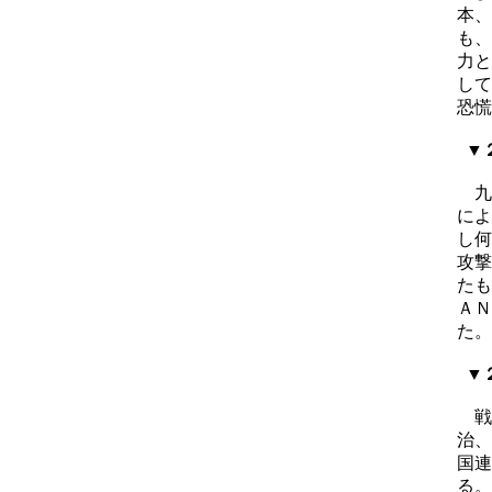
本、
も、
力と
して
恐慌
▼２
九
によ
し何
攻撃
たも
ＡＮ
た。
▼２
戦
治、
国連
る。