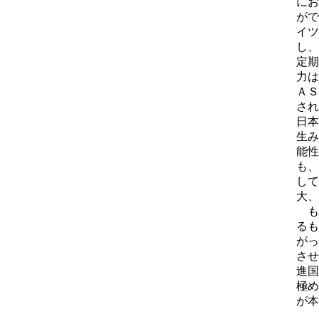
にお
がで
イツ
し、
定期
力は
ＡＳ
され
日本
生み
能性
も、
して
大、
も
るも
がっ
させ
進国
極め
が本