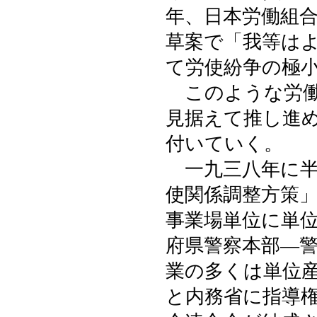
年、日本労働組
草案で「我等は
て労使紛争の極
このような労働
見据えて推し進
付いていく。
一九三八年に半
使関係調整方策
事業場単位に単
府県警察本部―
業の多くは単位
と内務省に指導