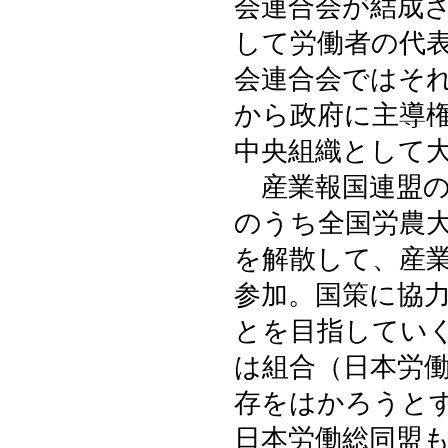
会連合会が結成
して労働者の代
会連合会ではそ
から政府に主導
中央組織として
産業報国連盟の
のうち全国労農
を解散して、産
参加。国策に協
とを目指してい
は組合（日本労
存をはかろうと
日本労働総同盟