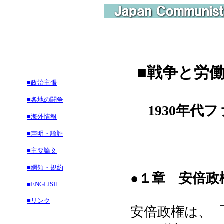
■
戦争と労
■政治主張
■各地の闘争
1930年代
■海外情報
■声明・論評
■主要論文
■綱領・規約
●１章 安倍政
■ENGLISH
■リンク
安倍政権は、「