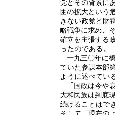
党とその背景に
困の拡大という
きない政党と財
略戦争に求め、
確立を主張する
ったのである。
一九三〇年に橋
ていた参謀本部
ように述べてい
「国政は今や衰
大和民族は到底
続けることはで
そして「現在の