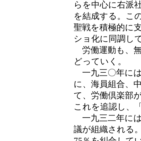
らを中心に右派
を結成する。こ
聖戦を積極的に
ショ化に同調し
労働運動も、無
どっていく。
一九三〇年には
に、海員組合、
て、労働倶楽部
これを追認し、
一九三二年には
議が組織される
75％を糾合して