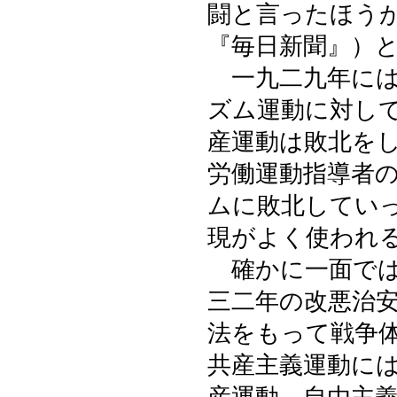
闘と言ったほう
『毎日新聞』）
一九二九年には
ズム運動に対し
産運動は敗北を
労働運動指導者
ムに敗北してい
現がよく使われ
確かに一面では
三二年の改悪治
法をもって戦争
共産主義運動に