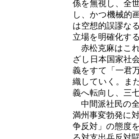
係を無視し、全
し、かつ機械的
は空想的誤謬な
立場を明確化す
赤松克麻はこれ
ざし日本国家社
義をすて「一君
織していく。ま
義へ転向し、三
中間派社民の全
満州事変勃発に
争反対」の態度
る対支出兵反対