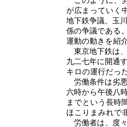
このように、労
が広まっていく
地下鉄争議、玉
係の争議である
運動の動きを紹
東京地下鉄は、
九二七年に開通
キロの運行だっ
労働条件は劣悪
六時から午後八
までという長時
ほこりまみれで
労働者は、度々