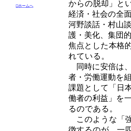
からの脱却」と
□ホームへ
経済・社会の全
河野談話・村山
護・美化、集団
焦点とした本格
れている。
同時に安倍は、
者・労働運動を
課題として「日
働者の利益」を
るのである。
このような「強
徴するのが、一