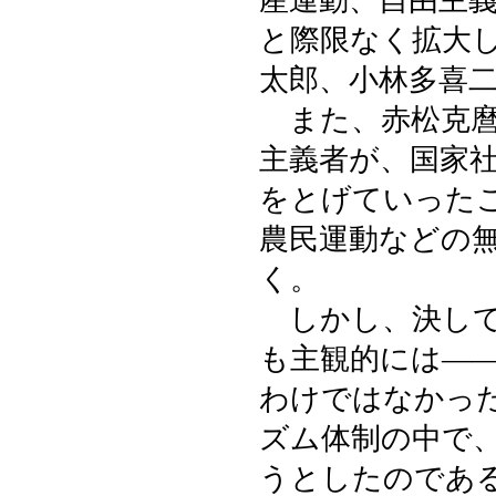
産運動、自由主
と際限なく拡大
太郎、小林多喜
また、赤松克麿
主義者が、国家
をとげていった
農民運動などの
く。
しかし、決して
も主観的には―
わけではなかっ
ズム体制の中で
うとしたのであ