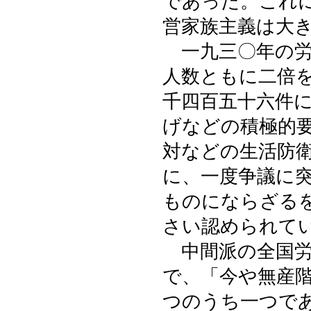
であった。これ
営家族主義は大
一九三〇年の労
人数ともに二倍
千四百五十六件
げなどの積極的
対などの生活防
に、一度争議に
ものにならざる
さい認められて
中間派の全国労
で、「今や無産
つのうち一つで