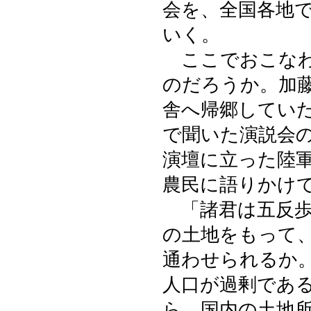
会を、全国各地
いく。
ここでおこなわ
のだろうか。加藤
舎へ帰郷してい
で聞いた演説会
演壇に立った陸
農民に語りかけ
「諸君は五反歩
の土地をもって
通わせられるか
人口が過剰であ
ら、国内の土地