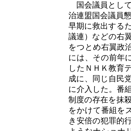
国会議員として
治連盟国会議員
早期に救出する
議連）などの右
をつとめ右翼政
には、その前年
したＮＨＫ教育
成に、同じ自民
に介入した。番
制度の存在を抹
をかけて番組を
き安倍の犯罪的