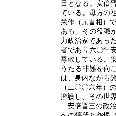
目となる。安倍
ている。母方の
栄作（元首相）
ある。その役職
力政治家であっ
者であり六〇年
尊敬している。
うたる非難を向
は、身内ながら
（二〇〇六年）
擁護し、その世
安倍晋三の政治
への懐疑と怨恨