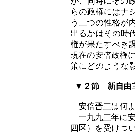
が、同時にその
らの政権にはナ
う二つの性格が
出るかはその時
権が果たすべき
現在の安倍政権
策にどのような
▼２節 新自由
安倍晋三は何よ
一九九三年に安
四区）を受けつ