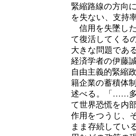
緊縮路線の方向
を失ない、支持
信用を失墜した
て復活してくる
大きな問題であ
経済学者の伊藤
自由主義的緊縮
籍企業の蓄積体
述べる。「……
て世界恐慌を内
作用をつうじ、
まま存続してい