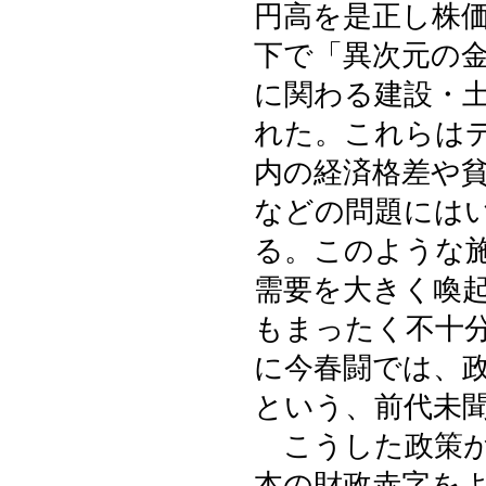
円高を是正し株
下で「異次元の
に関わる建設・
れた。これらは
内の経済格差や
などの問題には
る。このような
需要を大きく喚
もまったく不十
に今春闘では、
という、前代未
こうした政策が
本の財政赤字を