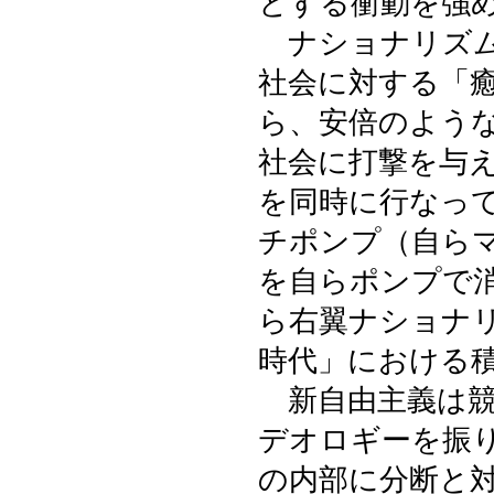
とする衝動を強
ナショナリズム
社会に対する「
ら、安倍のよう
社会に打撃を与
を同時に行なっ
チポンプ（自ら
を自らポンプで
ら右翼ナショナ
時代」における
新自由主義は競
デオロギーを振
の内部に分断と