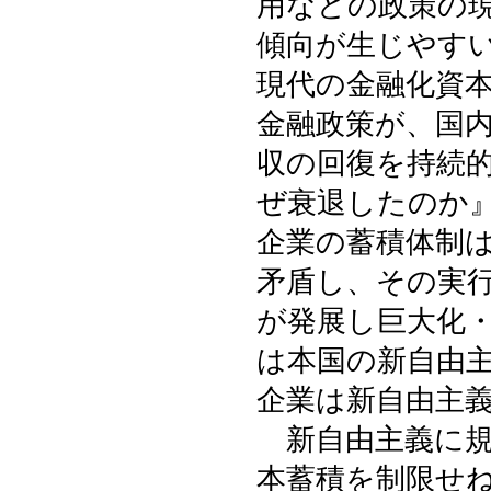
用などの政策の
傾向が生じやす
現代の金融化資
金融政策が、国
収の回復を持続
ぜ衰退したのか
企業の蓄積体制
矛盾し、その実
が発展し巨大化
は本国の新自由
企業は新自由主
新自由主義に規
本蓄積を制限せ