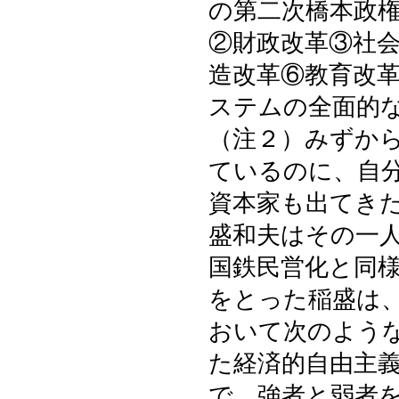
の第二次橋本政
②財政改革③社
造改革⑥教育改
ステムの全面的
（注２）みずか
ているのに、自
資本家も出てき
盛和夫はその一
国鉄民営化と同
をとった稲盛は
おいて次のよう
た経済的自由主
で、強者と弱者