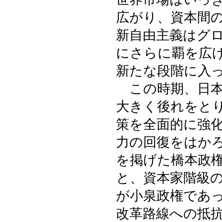
広がり、資本間
新自由主義はグ
にさらに覇を広
新たな段階に入
この時期、日本
大きく後れをと
策を全面的に強
力の回復をはか
を掲げた橋本政
と、資本家階級
が小泉政権であ
改革路線への抵