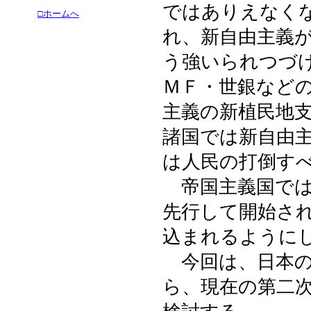
ではありえなく
□ホームへ
れ、新自由主義
う強いられつづ
ＭＦ・世銀など
主義の新植民地
諸国では新自由
は人民の打倒す
帝国主義国では
先行して開始さ
込まれるように
今回は、日本の
ら、現在の第二