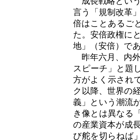
成長戦略という
言う「規制改革
倍はことあるご
た。安倍政権に
地」（安倍）で
昨年六月、内外
スピーチ」と題
方がよく示され
ク以降、世界の
義」という潮流
き像とは異なる
の産業資本が成
び舵を切らねば