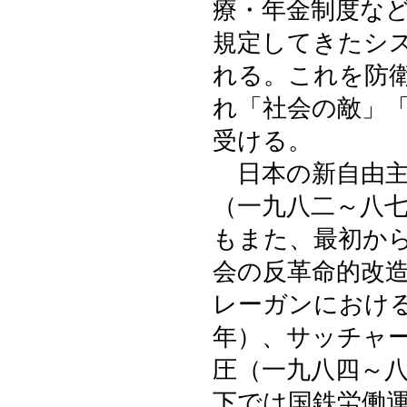
療・年金制度な
規定してきたシ
れる。これを防
れ「社会の敵」
受ける。
日本の新自由主
（一九八二～八
もまた、最初か
会の反革命的改
レーガンにおけ
年）、サッチャ
圧（一九八四～
下では国鉄労働