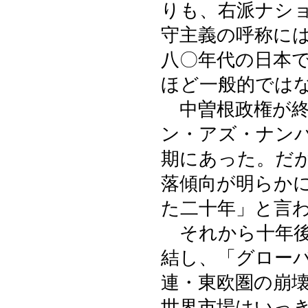
りも、右派ナシ
守主義の呼称に
八〇年代の日本
ほど一般的では
中曽根政権が終
ン・アズ・ナン
期にあった。だ
落傾向が明らか
た二十年」と言
それから十年後
結し、「グロー
連・東欧圏の崩
世界市場はいっ