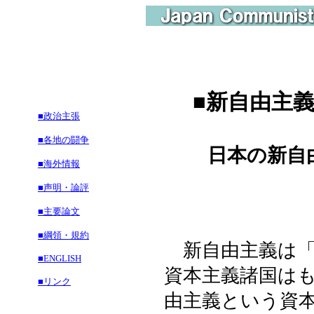
■
新自由主
■政治主張
■各地の闘争
日本の新自
■海外情報
■声明・論評
■主要論文
■綱領・規約
新自由主義は「
■ENGLISH
資本主義諸国は
■リンク
由主義という資