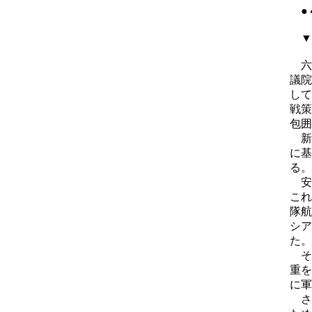
●
▼
六
議院
して
戦策
包囲
新
に基
る。
安
これ
隊航
シア
た。
そ
重を
に軍
さ