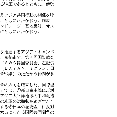
る弾圧であるとともに、伊勢
月アジア共同行動の開催を呼
、ともにたたかおう。同時
ンドレーダー基地反対、オス
にともにたたかおう。
を推進するアジア・キャンペ
、京都市で、第四回国際総会
（ＡＷＣ韓国委員会、左派労
（ＢＡＹＡＮ、ミグランテ日
争戦線）のたたかう仲間が参
争の方向を確立した。国際総
」では、①新自由主義に反対
アジア太平洋地域の平和創造
の米軍の総撤収をめざすたた
する⑤日本の歴史歪曲に反対
六点にわたる国際共同闘争の