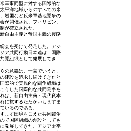
米軍事同盟に対する国際的な
太平洋地域からのすべての米
、岩国など反米軍基地闘争の
会が開催され、フィリピン、
制が確立された。
新自由主義と帝国主義の侵略
総会を受けて発足した。アジ
ジア共同行動日本連は、国際
共闘組織として発展してき
Ｃの意義は、一言でいうと、
の建設を追求し続けてきたと
国際的で実践的な闘争組織は
こうした国際的な共同闘争を
れは、新自由主義・現代資本
れに抗するたたかいもますま
ているのである。
すます国境をこえた共同闘争
ので国際組織の創設としても
に発展してきた。アジア太平