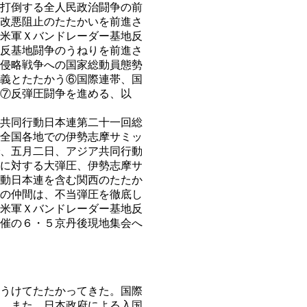
打倒する全人民政治闘争の前
改悪阻止のたたかいを前進さ
米軍Ｘバンドレーダー基地反
反基地闘争のうねりを前進さ
侵略戦争への国家総動員態勢
義とたたかう⑥国際連帯、国
⑦反弾圧闘争を進める、以
共同行動日本連第二十一回総
全国各地での伊勢志摩サミッ
、五月二日、アジア共同行動
に対する大弾圧、伊勢志摩サ
動日本連を含む関西のたたか
の仲間は、不当弾圧を徹底し
米軍Ｘバンドレーダー基地反
催の６・５京丹後現地集会へ
うけてたたかってきた。国際
、また、日本政府による入国