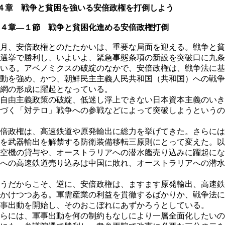
４章 戦争と貧困を強いる安倍政権を打倒しよう
４章―１節 戦争と貧困化進める安倍政権打倒
月、安倍政権とのたたかいは、重要な局面を迎える。戦争と貧
選挙で勝利し、いよいよ、緊急事態条項の新設を突破口に九条
いる。アベノミクスの破綻のなかで、安倍政権は、戦争法に基
動を強め、かつ、朝鮮民主主義人民共和国（共和国）への戦争
網の形成に躍起となっている。
自由主義政策の破綻、低迷し浮上できない日本資本主義のいき
づく「対テロ」戦争への参戦などによって突破しようというの
倍政権は、高速鉄道や原発輸出に総力を挙げてきた。さらには
を武器輸出を解禁する防衛装備移転三原則にとって変えた。以
空機の貸与や、オーストラリアへの潜水艦売り込みに躍起にな
への高速鉄道売り込みは中国に敗れ、オーストラリアへの潜水
うだからこそ、逆に、安倍政権は、ますます原発輸出、高速鉄
かけつつある。軍需産業の利益を貫徹するばかりか、戦争法に
事出動を開始し、そのおこぼれにあずかろうとしている。
らには、軍事出動を何の制約もなしにより一層全面化したいの