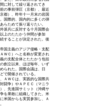
間に対して繰り返されてき
前の事前弾圧（京都）、最近
京都）、昨年十一月末の岩国
。国際的、国内的に多くの弾
あらためて振り返りたい。
外派兵に反対する十月国際会
以上のたたかう仲間が参加
続することが決定された。後
帝国主義のアジア侵略・支配
ＡＷＣ）へと名称が変更され
義の支配全体とたたかう包括
の創立以来、ほぼ毎年、いず
められた。国際会議は、日
どで開催されている。
、ＡＷＣは、実践的な国際共
対闘争）やＡＰＥＣ（マニラ
）、先進国サミット（沖縄サ
争を果敢に組織してきた。米
に米国からも実質参加し、Ａ
。