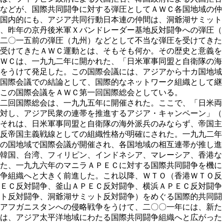
などが、国際共同闘争に対する弾圧としてＡＷＣ各国地域の仲
国内的にも、アジア共同行動日本連の仲間は、洞爺湖サミット
、昨年の京丹後米軍Ｘバンドレーダー基地反対闘争への弾圧（
二〇一五前の弾圧（九州）などとして不当な弾圧を受けてきた
受けてきたＡＷＣ運動とは、そもそも何か。その歴史と意義を
ＷＣは、一九九二年に開かれた、「日米軍事同盟と自衛隊の海
をうけて発足した。この国際会議には、アジアから十カ国地域
国際会議での結論として、国際的なネットワーク組織として継
この国際会議をＡＷＣ第一回国際総会としている。
二回国際総会は、一九九五年に開催された。ここで、「日米両
対し、アジア民衆の連帯を推進するアジア・キャンペーン」（
それは、日米軍事同盟と自衛隊の海外派兵のみならず、帝国主
反帝国主義戦線としての組織性格が明確にされた。一九九二年
の国地域で国際会議が開催され、各国地域の相互連帯が推し進
韓国、台湾、フィリピン、インドネシア、マレーシア、香港な
た、一九九六年のマニラＡＰＥＣに対する国際共同闘争を機に
争組織へと大きく前進した。これ以降、ＷＴＯ（香港ＷＴＯ反
ＥＣ反対闘争、釜山ＡＰＥＣ反対闘争、横浜ＡＰＥＣ反対闘争
ト反対闘争、洞爺湖サミット反対闘争）をめぐる国際的共同闘
アフガニスタンへの侵略戦争をうけて、二〇〇一年には、新た
は、アジア太平洋地域にわたる国際共同闘争組織へと広がった