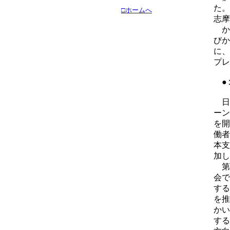
た。
□ホームへ
志摩
か
びか
に、
プレ
●
日
ーン
を開
働者
本支
加し
第
会で
する
を推
かい
する