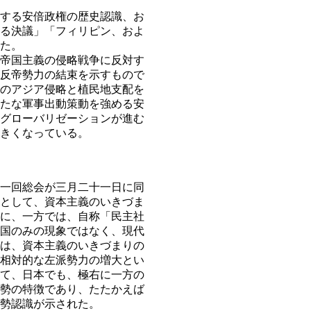
する安倍政権の歴史認識、お
る決議」「フィリピン、およ
た。
帝国主義の侵略戦争に反対す
反帝勢力の結束を示すもので
のアジア侵略と植民地支配を
たな軍事出動策動を強める安
グローバリゼーションが進む
きくなっている。
一回総会が三月二十一日に同
として、資本主義のいきづま
に、一方では、自称「民主社
国のみの現象ではなく、現代
は、資本主義のいきづまりの
相対的な左派勢力の増大とい
て、日本でも、極右に一方の
勢の特徴であり、たたかえば
勢認識が示された。