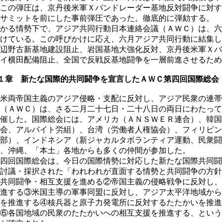
この弾圧は、京丹後米軍Ｘバンドレーダー基地反対闘争に対す
サミットを前にした事前弾圧であった。徹底的に弾劾する。
かる情勢下で、アジア共同行動日本連絡会議（ＡＷＣ）は、六
けている。この呼びかけに応え、六月アジア共同行動に結集し
辺野古新基地建設阻止、岩国基地大強化反対、京丹後米軍Ｘバ
イ横田配備阻止、全国で反戦反基地闘争を一層前進させるため
１章 新たな国際的共同闘争を宣言したＡＷＣ第四回国際総会
米両帝国主義のアジア侵略・支配に反対し、アジア民衆の連帯
（ＡＷＣ）は、さる二月二十七日・二十八日の両日にわたって
催した。国際総会には、アメリカ（ＡＮＳＷＥＲ連合）、韓国
会、アルバイト労組）、台湾（労働者人権協会）、フィリピン
部）、インドネシア（新ジャカルタボランティア運動、民衆闘
、沖縄、「本土」各地からも多くの仲間が参加した。
四回国際総会は、今日の国際情勢に対応した新たな国際共同闘
討議・採択された「われわれが直面する情勢と共同闘争の方針
共同闘争・相互支援を進める②帝国主義の侵略戦争に反対し、
進する③米国主導の軍事同盟に反対し、アジア太平洋地域から
を推進する④核兵器と原子力発電所に反対するたたかいを推進
⑥各国地域の民衆のたたかいへの相互支援を推進する、という