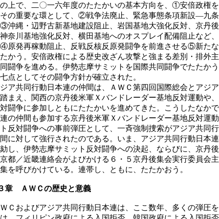
の上で、二〇一六年度のたたかいの基本方向を、①安倍政権を
その重要な環として、②戦争法廃止、緊急事態条項新設―九条
③沖縄・辺野古新基地建設阻止、岩国基地大強化反対、京丹後
神奈川基地強化反対、横田基地へのオスプレイ配備阻止など、
④原発再稼動阻止、反戦反核反原発闘争を前進させる⑤新たな
たかう。安倍政権による歴史改ざん攻撃と強まる差別・排外主
同闘争を進める。伊勢志摩サミットを国際共同闘争でたたかう
七点としてその闘争方針が確立された。
ジア共同行動日本連の仲間は、ＡＷＣ第四回国際総会とアジア
踏まえ、関西の京丹後米軍Ｘバンドレーダー基地反対運動や、
対闘争に参加しともにたたかいを進めてきた。こうしたなかで
連の仲間も参加する京丹後米軍Ｘバンドレーダー基地反対運動
ト反対闘争への事前弾圧として、一斉強制捜索がアジア共同行
間に対して強行されたのである。いま、アジア共同行動日本連
劾し、伊勢志摩サミット反対闘争への決起、ならびに、京丹後
京都／近畿連絡会がよびかける６・５京丹後集会実行委員会主
集を呼びかけている。連帯し、ともに、たたかおう。
３章 ＡＷＣの歴史と意義
ＷＣおよびアジア共同行動日本連は、ここ数年、多くの弾圧を
は、フィリピン政府による入国拒否、韓国政府による入国拒否