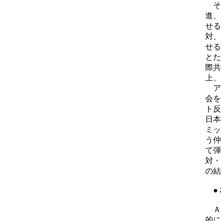
そ
進、
せる
対、
せる
とた
際共
上、
ア
会を
ト反
日本
ミッ
う仲
て弾
対・
の結
●
Ａ
的に