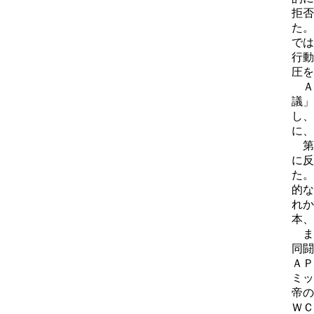
拒否
た。
では
行動
圧を
Ａ
議」
し、
に、
第
に反
た。
的な
れか
本、
ま
同闘
ＡＰ
ミッ
帝の
ＷＣ