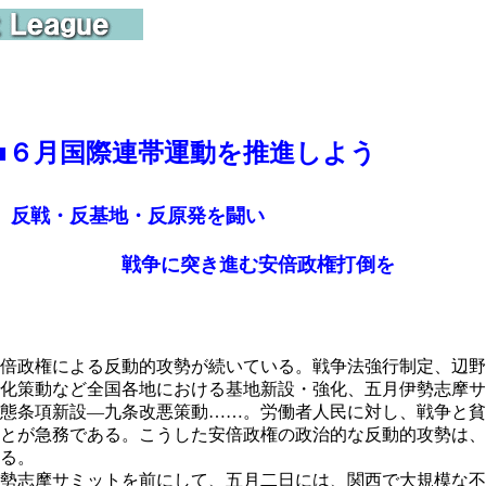
■
６月国際連帯運動を推進しよう
反戦・反基地・反原発を闘い
争に突き進む安倍政権打倒を
倍政権による反動的攻勢が続いている。戦争法強行制定、辺野
化策動など全国各地における基地新設・強化、五月伊勢志摩サ
態条項新設―九条改悪策動……。労働者人民に対し、戦争と貧
とが急務である。こうした安倍政権の政治的な反動的攻勢は、
る。
勢志摩サミットを前にして、五月二日には、関西で大規模な不