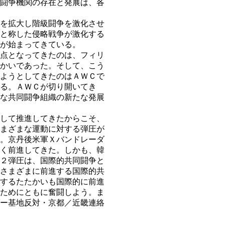
闘争機関の存在と発展は、各
を拡大し階級闘争を激化させ
と称した侵略戦争が激化する
が始まってきている。
点となってきたのは、フィリ
かいであった。そして、こう
ようとしてきたのはＡＷＣで
る。ＡＷＣが切り開いてき
な共同闘争組織の新たな発展
して推進してきたからこそ、
まざまな運動に対する弾圧が
。京丹後米軍Ｘバンドレーダ
く前進してきた。しかも、韓
２弾圧は、国際的共同闘争と
さまざまに前進する国際的共
するたたかいも国際的に前進
ためにともに奮闘しよう。ま
ー基地反対・京都／近畿連絡