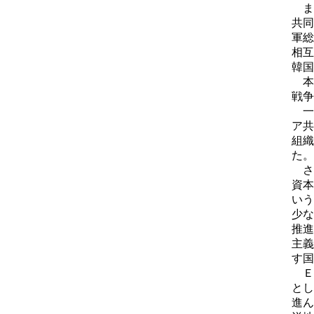
ま
共同
軍総
相互
韓国
本
戦争
一
ア共
組織
た。
さ
資本
いう
少な
推進
主義
す国
Ｅ
とし
進ん