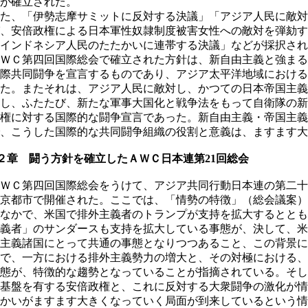
が確立された。
た、「伊勢志摩サミットに反対する決議」「アジア人民に敵対
、安倍政権による日本軍性奴隷制度被害女性への敵対を弾劾す
インドネシア人民のたたかいに連帯する決議」などが採択され
ＷＣ第四回国際総会で確立された方針は、新自由主義と強まる
際共同闘争を宣言するものであり、アジア太平洋地域における
た。またそれは、アジア人民に敵対し、かつての日本帝国主義
し、ふたたび、新たな軍事大国化と戦争法をもって自衛隊の新
権に対する国際的な闘争宣言であった。新自由主義・帝国主義
、こうした国際的な共同闘争組織の役割と意義は、ますます大
章 闘う方針を確立したＡＷＣ日本連第21回総会
ＷＣ第四回国際総会をうけて、アジア共同行動日本連の第二十
京都市で開催された。ここでは、「情勢の特徴」（総会議案）
なかで、米国で排外主義者のトランプが支持を拡大するととも
義者」のサンダースも支持を拡大している事態が、決して、米
主義諸国にとって共通の事態となりつつあること、この背景に
で、一方における排外主義勢力の増大と、その対極における、
態が、特徴的な趨勢となっていることが指摘されている。そし
基盤を有する安倍政権と、これに反対する大衆闘争の激化が情
かいがますます大きくなっていく局面が到来しているという情