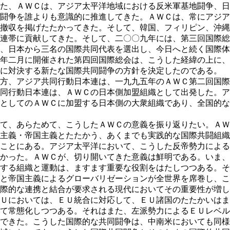
た、ＡＷＣは、アジア太平洋地域における反米軍基地闘争、日
闘争を誰よりも意識的に推進してきた。ＡＷＣは、常にアジア
撤収を掲げたたかってきた。そして、韓国、フィリピン、沖縄
連帯に貢献してきた。そして、二〇〇九年には、第三回国際総
、日本から三名の国際共同代表を選出し、今日へと続く国際体
年二月に開催された第四回国際総会は、こうした経緯の上に、
に対決する新たな国際共同闘争の方針を決定したのである。
方、アジア共同行動日本連は、一九九五年のＡＷＣ第二回国際
同行動日本連は、ＡＷＣの日本側加盟組織として出発した。ア
としてのＡＷＣに加盟する日本側の大衆組織であり、全国的な
て、あらためて、こうしたＡＷＣの意義を振り返りたい。ＡＷ
主義・帝国主義とたたかう、あくまでも実践的な国際共闘組織
ことにある。アジア太平洋において、こうした反帝勢力による
かった。ＡＷＣが、切り開いてきた意義は鮮明である。いま、
する組織と運動は、ますます重要な役割をはたしつつある。そ
と帝国主義によるグローバリゼーションが全世界を席巻し、こ
際的な連携と結合が要求される現代においてその重要性が増し
Ｕにおいては、ＥＵ統合に対応して、ＥＵ諸国のたたかいはま
て常態化しつつある。それはまた、左派勢力によるＥＵレベル
できた。こうした国際的な共同闘争は、中南米においても同様