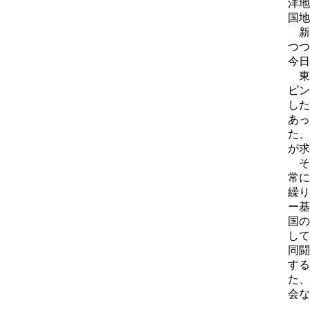
洋地
国地
新
つつ
今日
東
ピン
した
あっ
た、
が求
そ
常に
繰り
ー基
国の
して
同闘
する
た、
会な