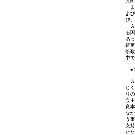
方向
ま
よび
び、
Ａ
る国
あっ
肯定
倍政
中で
●２
Ａ
じく
りの
会主
資本
なか
う事
支持
たた