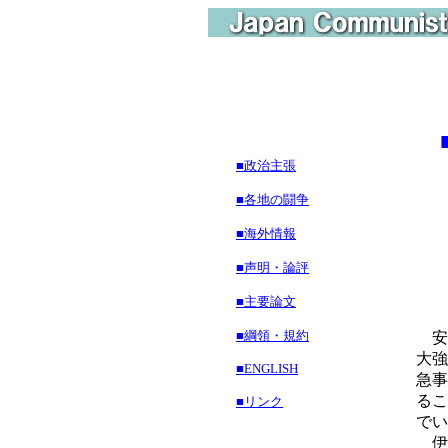
■政治主張
■各地の闘争
■海外情報
戦
■声明・論評
■主要論文
■綱領・規約
安
大強
■ENGLISH
急事
るこ
■リンク
でい
伊