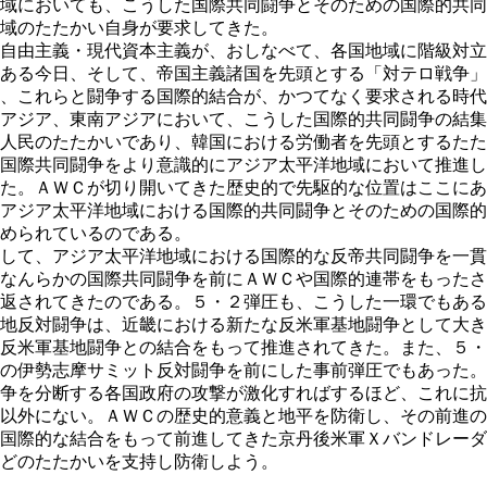
域においても、こうした国際共同闘争とそのための国際的共同
域のたたかい自身が要求してきた。
自由主義・現代資本主義が、おしなべて、各国地域に階級対立
ある今日、そして、帝国主義諸国を先頭とする「対テロ戦争」
、これらと闘争する国際的結合が、かつてなく要求される時代
アジア、東南アジアにおいて、こうした国際的共同闘争の結集
人民のたたかいであり、韓国における労働者を先頭とするたた
国際共同闘争をより意識的にアジア太平洋地域において推進し
た。ＡＷＣが切り開いてきた歴史的で先駆的な位置はここにあ
アジア太平洋地域における国際的共同闘争とそのための国際的
められているのである。
して、アジア太平洋地域における国際的な反帝共同闘争を一貫
なんらかの国際共同闘争を前にＡＷＣや国際的連帯をもったさ
返されてきたのである。５・２弾圧も、こうした一環でもある
地反対闘争は、近畿における新たな反米軍基地闘争として大き
反米軍基地闘争との結合をもって推進されてきた。また、５・
の伊勢志摩サミット反対闘争を前にした事前弾圧でもあった。
争を分断する各国政府の攻撃が激化すればするほど、これに抗
以外にない。ＡＷＣの歴史的意義と地平を防衛し、その前進の
国際的な結合をもって前進してきた京丹後米軍Ｘバンドレーダ
どのたたかいを支持し防衛しよう。