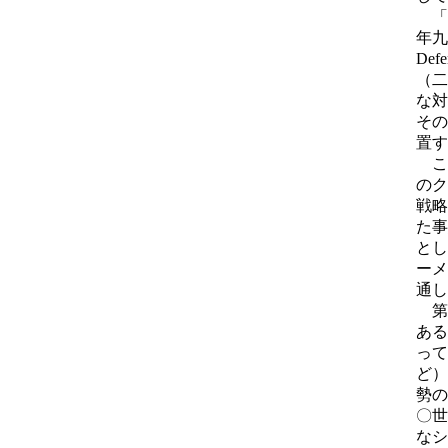
「
年九
De
（二
な対
その
置す
こ
のク
戦略
た事
とし
ーメ
通し
第
ある
って
ど）
勢の
〇世
なシ