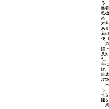
る。
離着
載機
め、
木基
あま
着訓
使用
第
陸上
反対
た。
年に
隊。
編成
攻撃
米
ら、
性を
開を
第