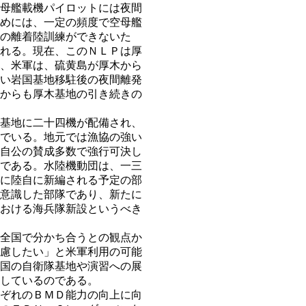
母艦載機パイロットには夜間
めには、一定の頻度で空母艦
の離着陸訓練ができないた
れる。現在、このＮＬＰは厚
、米軍は、硫黄島が厚木から
い岩国基地移駐後の夜間離発
からも厚木基地の引き続きの
基地に二十四機が配備され、
でいる。地元では漁協の強い
自公の賛成多数で強行可決し
である。水陸機動団は、一三
に陸自に新編される予定の部
意識した部隊であり、新たに
おける海兵隊新設というべき
全国で分かち合うとの観点か
慮したい」と米軍利用の可能
国の自衛隊基地や演習への展
しているのである。
ぞれのＢＭＤ能力の向上に向