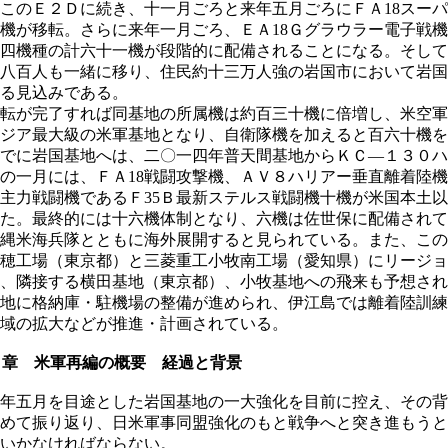
このＥ２Ｄに続き、十一月ごろと来年五月ごろにＦＡ18スー
機が移転。さらに来年一月ごろ、ＥＡ18Ｇグラウラー電子戦
四機種の計六十一機が段階的に配備されることになる。そして
八百人も一緒に移り、住民約十三万人強の岩国市において岩国
る見込みである。
転が完了すれば同基地の所属機は約百三十機に倍増し、米空軍
ジア最大級の米軍基地となり、自衛隊機を加えると百六十機を
でに岩国基地へは、二〇一四年普天間基地からＫＣ―１３０ハ
の一月には、ＦＡ18戦闘攻撃機、ＡＶ８ハリアー垂直離着陸
主力戦闘機であるＦ35Ｂ最新ステルス戦闘機十機が米国本土
た。最終的には十六機体制となり、六機は佐世保に配備されて
縄米海兵隊とともに海外展開すると見られている。また、この
穂工場（東京都）と三菱重工小牧南工場（愛知県）にリージョ
、隣接する横田基地（東京都）、小牧基地への飛来も予想され
地に格納庫・駐機場の整備が進められ、伊江島では離着陸訓練
域の拡大などが推進・計画されている。
１章 米軍再編の概要 経過と背景
年五月を目途とした岩国基地の一大強化を目前に控え、その背
めて振り返り、日米軍事同盟強化のもと戦争へと突き進もうと
いかなければならない。