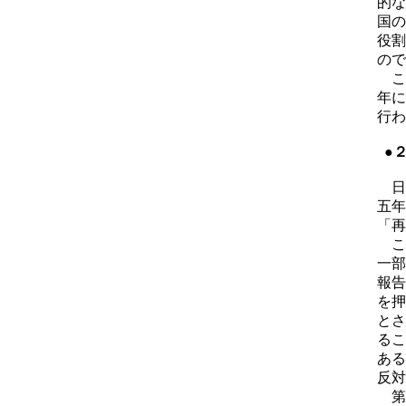
的な
国の
役割
ので
こ
年に
行わ
●
日
五年
「再
こ
一部
報告
を押
とさ
るこ
ある
反対
第