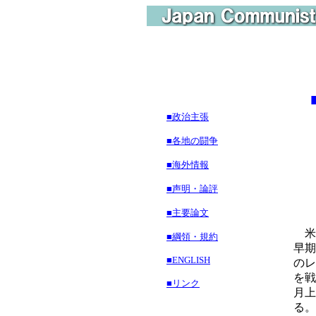
■政治主張
日
■各地の闘争
■海外情報
■声明・論評
■主要論文
米
■綱領・規約
早期
■ENGLISH
のレ
を戦
■リンク
月上
る。