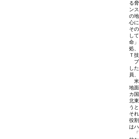
る脅
ンス
の地
心に
その
して
命」
処、
Ｔ技
ブ
した
員、
米軍
地面
カ国
北東
うと
それ
役割
はハ
「