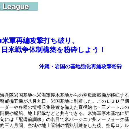
■
米軍再編攻撃打ち破り、
米戦争体制構築を粉砕しよう！
沖縄・岩国の基地強化再編攻撃粉砕
海兵隊岩国基地へ米海軍厚木基地からの空母艦載機が移転する
警戒機五機が八月九日、岩国基地に到着した。このＥ２Ｄ早期
ーダーや各種の情報収集装置を備えた直径約七・三メートルの
闘機や艦船、地上部隊などと共有できる。米海軍厚木基地に所
旬には「配備前訓練」の名目で米バージニア州ノーフォーク基
約三カ月間、空域や地上管制の慣熟訓練をした後、空母ロナル