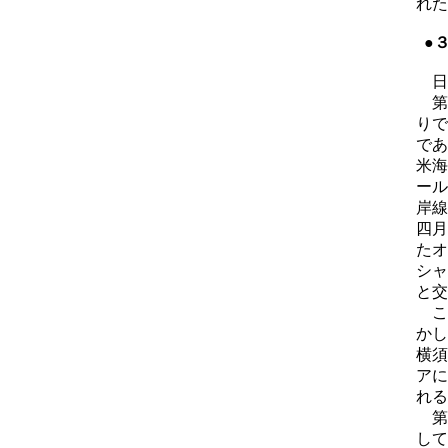
れた
●
日
第
りで
であ
米海
ール
岸線
四月
たオ
シャ
と交
こ
かし
横須
アに
れる
第
して