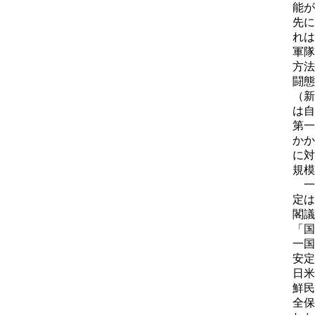
能が
先に
れは
軍隊
方法
闘態
（新
は自
第一
かか
に対
規模
一
定は
閣議
「国
一国
安定
日米
鮮民
全保