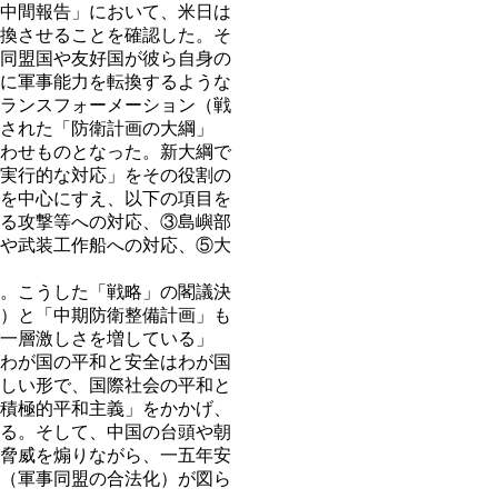
中間報告」において、米日は
換させることを確認した。そ
同盟国や友好国が彼ら自身の
に軍事能力を転換するような
ランスフォーメーション（戦
された「防衛計画の大綱」
わせものとなった。新大綱で
実行的な対応」をその役割の
を中心にすえ、以下の項目を
る攻撃等への対応、③島嶼部
や武装工作船への対応、⑤大
。こうした「戦略」の閣議決
）と「中期防衛整備計画」も
一層激しさを増している」
わが国の平和と安全はわが国
しい形で、国際社会の平和と
積極的平和主義」をかかげ、
る。そして、中国の台頭や朝
脅威を煽りながら、一五年安
（軍事同盟の合法化）が図ら