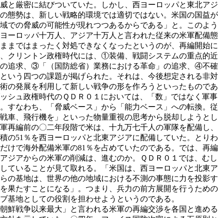
威と厳密に結びついていた。しかし、西ヨーロッパと東北アジ
の態勢は、新しい戦略的環境では適切ではない。米国の国益が
域での脅威の可能性が現れつつあるからである」と。このよう
ヨーロッパ十万人、アジア十万人と言われた従来の米軍配備態
ままではまったく対処できなくなったというのが、再編開始に
、クリントン政権時代には、①装備、戦闘システムの重点的近
の追求、③「（国防総省）業務における革命」の追求、④不確
という四つの課題が掲げられた。それは、今後想定される非対
術の発展を利用して新しい戦争の形を作ろうといったものであ
ッシュ政権時代のＱＤＲ０１においては、「数」ではなく軍事
。すなわち、「脅威ベース」から「能力ベース」への転換。従
戦車、飛行機を」といった物量重視の思考から脱却しようとし
再編前の〇二年段階で米は、十九万七千人の軍隊を配備し、海
積の51％を西ヨーロッパと北東アジアに配備していた。とり
だけで海外配備米軍の81％を占めていたのである。では、再
アジアからの米軍の削減は、進むのか。ＱＤＲ０１では、むし
していることが見て取れる。「米国は、西ヨーロッパと北東ア
らの基地は、世界の他の地域における不測の事態に力を投影す
を果たすことになる」。つまり、兵力の前方展開を行うための
ブ基地としての役割を担わせようというのである。
朝鮮戦争以来最大」と言われる米軍の再編交渉を各国と進める