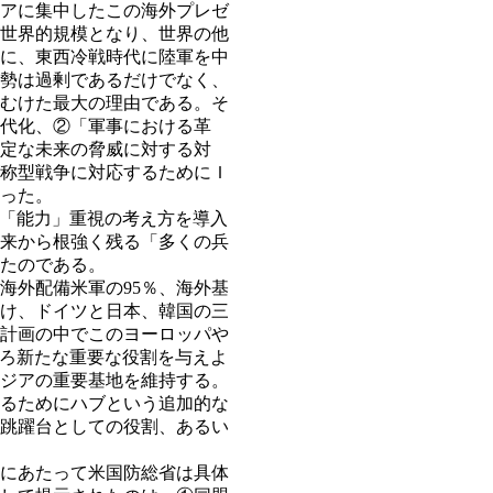
アに集中したこの海外プレゼ
世界的規模となり、世界の他
に、東西冷戦時代に陸軍を中
勢は過剰であるだけでなく、
むけた最大の理由である。そ
代化、②「軍事における革
定な未来の脅威に対する対
称型戦争に対応するためにＩ
った。
「能力」重視の考え方を導入
来から根強く残る「多くの兵
たのである。
外配備米軍の95％、海外基
わけ、ドイツと日本、韓国の三
編計画の中でこのヨーロッパや
ろ新たな重要な役割を与えよ
ジアの重要基地を維持する。
るためにハブという追加的な
跳躍台としての役割、あるい
にあたって米国防総省は具体