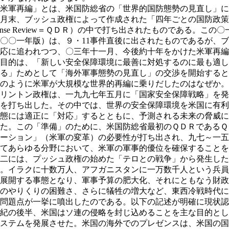
米軍再編」とは、米国防総省の「世界的国防態勢の見直し」に
月末、ブッシュ政権によって作成された「四年ごとの国防政策見直し」
fense Review＝ＱＤＲ）の中で打ち出されたものである。こ
〇〇一年版）は、９・11事件直後に出されたものであるが、
応に追われつつ、〇三年十一月、今後約十年をかけた米軍再編
目的は、「新しい安全保障環境に最善に対処するのに最も適し
る」ためとして「海外軍事態勢の見直し」の交渉を開始すると
のように米軍が大規模な世界的再編に乗りだしたのはなぜか。
リントン政権は、一九九七年五月に「国家安全保障戦略」を発
を打ち出した。その中では、世界の安全保障環境を米国に有利
態には適正に「対応」するとともに、予測される未来の脅威に
た。この「準備」のために、米国防総省最初のＱＤＲであるＱ
ーション」（米軍の変革）の必要性が打ち出され、九七～一五
てあらゆる分野において、米軍の軍事的優位を確保することを
二には、プッシュ政権の始めた「テロとの戦争」から発生した
。イラクに十数万人、アフガニスタンに一万数千人という兵員
展開する事態となり、軍事予算の肥大化、それにともなう財政
のやりくりの困難さ、さらに犠牲の増大など、東西冷戦時代に
問題点が一挙に噴出したのである。以下の記述が明確に現状認
紀の後半、米国はソ連の侵略を封じ込めることを主な目的とし
ステムを発展させた。米国の海外でのプレゼンスは、米国の国