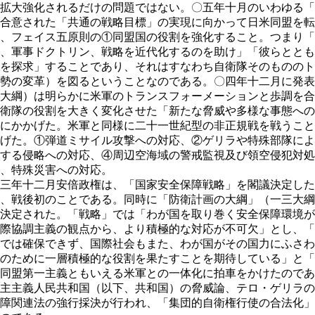
拡大強化されるだけの問題ではない。〇五年十月のいわゆる「
合意された「共通の戦略目標」の実現に向かって日米同盟を転
、フェイス五原則の①同盟国の役割を強化すること。つまり「
、軍事ドクトリン、戦略を近代化するのを助け」「彼らととも
を探求」することであり、それはすなわち自衛隊そのもののト
勢の変革）を図るということなのである。〇四年十二月に発表
大綱）は明らかに米軍のトランスフォーメーションと歩調を合
衛隊の役割を大きく変化させた「新たな脅威や多様な事態への
にかかげた。米軍と同様に二十一世紀型の非正規戦を戦うこと
げた。①弾道ミサイル攻撃への対応、②ゲリラや特殊部隊によ
する侵略への対応、④周辺空海域の警戒監視及び領空侵犯対処
、特殊災害への対応。
三年十二月安倍政権は、「国家安全保障戦略」を閣議決定した
、戦後初のことである。同時に「防衛計画の大綱」（一三大綱
決定された。「戦略」では「わが国を取り巻く安全保障環境が
際協調主義の観点から、より積極的な対応が不可欠」とし、「
では確保できず、国際社会もまた、わが国がその国力にふさわ
のために一層積極的な役割を果たすことを期待している」と「
同盟第一主義ともいえる米軍との一体化に拍車をかけたのであ
主主義人民共和国（以下、共和国）の脅威論、テロ・ゲリラの
障関連法の強行採決が行われ、「集団的自衛権行使の合法化」