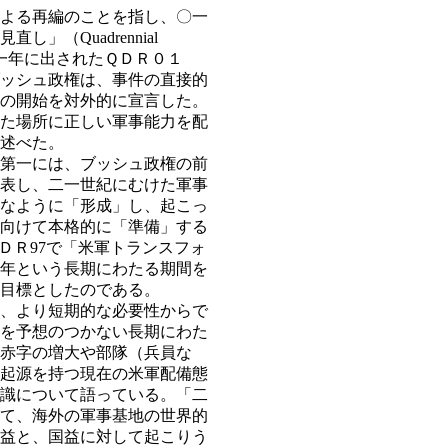
よる再編のことを指し、〇一
（Quadrennial
の〇一年に出されたＱＤＲ０１
ブッシュ政権は、事件の直接的
の開始を対外的に宣言した。
た場所に正しい軍事能力を配
述べた。
第一には、ブッシュ政権の前
表し、二一世紀にむけた軍事
なように「形成」し、起こっ
向けて本格的に「準備」する
ＤＲ97で「米軍トランスフォ
年という長期にわたる期間を
目標としたのである。
、より短期的な必要性からで
を予想のつかない長期にわた
赤字の増大や部隊（兵員な
起源を持つ現在の米軍配備態
識について語っている。「二
て、海外の軍事基地の世界的
益と、国益に対して起こりう