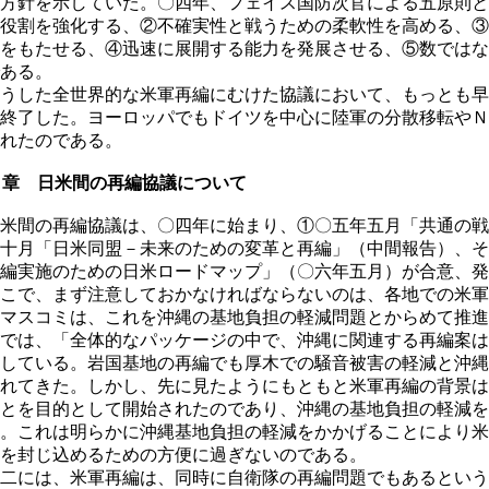
方針を示していた。〇四年、フェイス国防次官による五原則と
役割を強化する、②不確実性と戦うための柔軟性を高める、③
をもたせる、④迅速に展開する能力を発展させる、⑤数ではな
ある。
うした全世界的な米軍再編にむけた協議において、もっとも早
終了した。ヨーロッパでもドイツを中心に陸軍の分散移転やＮ
れたのである。
２章 日米間の再編協議について
米間の再編協議は、〇四年に始まり、①〇五年五月「共通の戦
十月「日米同盟－未来のための変革と再編」（中間報告）、そ
編実施のための日米ロードマップ」（〇六年五月）が合意、発
こで、まず注意しておかなければならないのは、各地での米軍
マスコミは、これを沖縄の基地負担の軽減問題とからめて推進
では、「全体的なパッケージの中で、沖縄に関連する再編案は
している。岩国基地の再編でも厚木での騒音被害の軽減と沖縄
れてきた。しかし、先に見たようにもともと米軍再編の背景は
とを目的として開始されたのであり、沖縄の基地負担の軽減を
。これは明らかに沖縄基地負担の軽減をかかげることにより米
を封じ込めるための方便に過ぎないのである。
二には、米軍再編は、同時に自衛隊の再編問題でもあるという