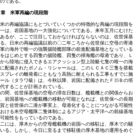
のである。
３章 米軍再編の現段階
米の再編協議にもとづいていくつかの特徴的な再編の現段階を
一は、岩国基地の一大強化についてである。来年五月にむけた
あるが、ここで注目しておかなければならないのは、佐世保基
る。日米の再編協議以前の〇二年ころから佐世保に空母の寄港
軍の海外で唯一の強襲揚陸艦部隊の前進配備基地となっている
をはじめとする四隻の揚陸艦、四隻の掃海艦の母港であり、Ｌ
から陸地に侵入できるエアクッション型上陸艇七隻の唯一の海
に配備されたボノム・リシャールは、このＬＣＡＣ三隻を搭載
スプレイの離発着にともなう高熱に耐えられる工事もすでに施
ール（タラワ級）は、今秋以降、岩国に配備されたＦ35Ｂの
代することが計画されている。
の間、佐世保基地の空母の滞在日数は、艦載機との関係からお
、岩国基地への艦載機の移動が可能となれば、佐世保への長期
賀と佐世保の二港が事実上、母港化することにつながる可能性
おける米空母艦隊二隻体制によるアジア・太平洋への前線基地
可能性をもっているのである。
二には、厚木からの空母艦載機の岩国への移駐は、厚木での騒
いる。しかし、今日に至るまで移駐後の厚木基地の運用をめぐ