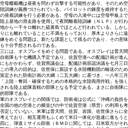
空母艦載機は昼夜を問わず出撃する可能性があり、そのため空
陸訓練が義務づけられている。パイロットの錬度を維持するた
の発着訓練を行う必要がある。空母の入港中には空母甲板上で
陸上基地の滑走路を使用して夜間離着陸訓練（ＮＬＰ）が行わ
地から一千キロ離れた硫黄島でほとんど行われている。しかし
りにも離れていることに不満をもっており、厚木よりさらに遠
練をめぐる問題は、新たな課題として残るのであり、その意味
も十分予想されるのである。
三には、オスプレイをめぐる問題である。オスプレイは普天間
自衛隊も十七機購入予定であり、佐賀空港への配備計画が進ん
にもかかわらず、佐賀県議会は、配備計画容認決議を七月三日
この導入の目的は、佐世保に新設する水陸機動団の輸送のため
策定された防衛計画の大綱（二五大綱）に基づき、一八年三月
「上陸・奪回・確保するための本格的な水陸両用作戦」を強く
される陸上総隊直轄の部隊となる予定である。まさに自衛隊に
的部隊である。
軍のオスプレイとの関係では、防衛省は公式に「沖縄の負担を
全国の他の空港との横並びの中で佐賀空港（県営）の利用も考
否定していない。米軍は普天間、佐賀、岩国、佐世保さらに全
考えており、相互運用もふくめて米日一体化が急速に進もうと
四に、弾道ミサイル防衛（ＢＭＤに関しては、日米双方がそれ