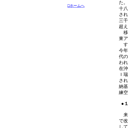
た。
□ホームへ
十八
され
三千
超え
移
東ア
す
今年
代の
われ
在沖
Ｉ瑞
され
納基
練空
●
来
で改
して