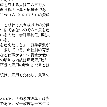
産を有する人は二八三万人
自社株の上昇と配当金であ
半分（六〇〇〇万人）の資産
、とりわけ六五歳以上の労働
生活できないので六五歳を超
いるのだ。会計年度任用職員
いる。
を超えたこと」「就業者数が
主張している。正社員の有効
など仕事がきつく賃金が低い
の増加も内訳は正規雇用が二
正規の雇用の増加は成果とは
続け、雇用も劣化し、貧富の
われる。「働き方改革」は安
である。安倍政権は一六年頃