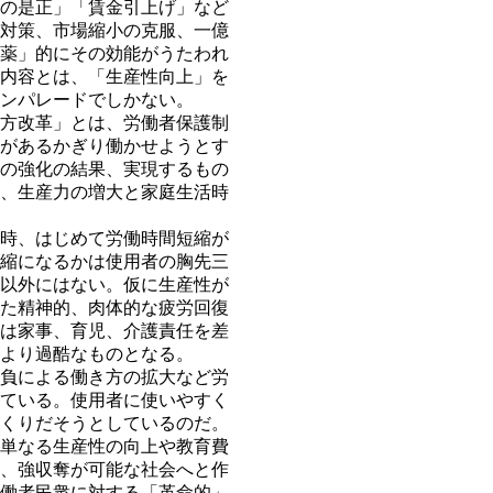
の是正」「賃金引上げ」など
対策、市場縮小の克服、一億
薬」的にその効能がうたわれ
内容とは、「生産性向上」を
ンパレードでしかない。
方改革」とは、労働者保護制
があるかぎり働かせようとす
の強化の結果、実現するもの
、生産力の増大と家庭生活時
時、はじめて労働時間短縮が
縮になるかは使用者の胸先三
以外にはない。仮に生産性が
た精神的、肉体的な疲労回復
は家事、育児、介護責任を差
より過酷なものとなる。
負による働き方の拡大など労
ている。使用者に使いやすく
くりだそうとしているのだ。
単なる生産性の向上や教育費
、強収奪が可能な社会へと作
働者民衆に対する「革命的」