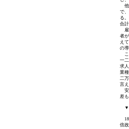
他
で、
る。
合計
雇用
者が
えて
の導
こ
一二
求人
業種
二万
言え
安
差も
▼１
18
倍政