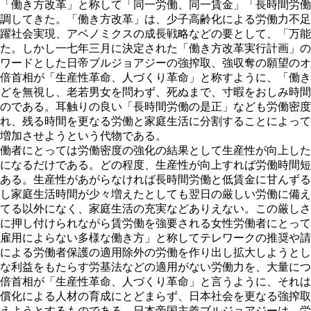
「働き方改革」と称して「同一労働、同一賃金」「長時間労働
調してきた。「働き方改革」は、少子高齢化による労働力不足
躍社会実現、アベノミクスの成長戦略などの要として、「万能
た。しかし一七年三月に決定された「働き方改革実行計画」の
ワードとした日帝ブルジョアジーの強搾取、強収奪の願望のオ
倍首相が「生産性革命、人づくり革命」と称すように、「働き
どを無視し、老若男女を問わず、死ぬまで、寸暇をおしみ時間
のである。耳触りの良い「長時間労働の是正」なども労働密度
れ、残る時間を更なる労働と家庭生活に分割することによって
増加させようという代物である。
働者にとっては労働密度の強化の結果として生産性が向上した
になるだけである。どの程度、生産性が向上すれば労働時間短
ある。生産性があがらなければ長時間労働と低賃金に甘んずる
し家庭生活時間が少々増えたとしても翌日の厳しい労働に備え
てる以外になく、家庭生活の充実などありえない。この厳しさ
に押し付けられながら賃労働を強要される女性労働者にとって
雇用によらない多様な働き方」と称してテレワークの推奨や請
による労働者保護の適用除外の労働を作り出し拡大しようとし
な利益をもたらす労基法などの適用がない労働力を、大量につ
倍首相が「生産性革命、人づくり革命」と言うように、それは
償化による人材の育成にとどまらず、日本社会を更なる強搾取
えようとするものである。日本帝国主義ブルジョアジーは、労