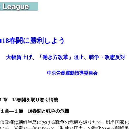
■
18春闘に勝利しよう
大幅賃上げ、「働き方改革」阻止、戦争・改憲反対
中央労働運動指導委員会
章 18春闘を取り巻く情勢
章―１節 18春闘と戦争の危機
倍政権は朝鮮半島における戦争の危機を煽りたて、戦争国家化
いる。米帝と一体となって「制裁と圧力」の強化のみが朝鮮民