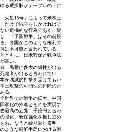
ゆる選択肢がテーブルの上に
火星15号」によって米本土
」だけで戦争をしかければそ
ない危機的な行為である。従
し、「予防戦争」はその前段
る。各国がこのような権利の
持は不可能と言われている。
とともに、日米安保と戦争法
が高い。
者、民衆に多大の犠牲が出る
死傷者が出ると言われてい
本が壊滅的打撃を受けてもい
本土攻撃の可能性の排除のた
ある。
全世界での戦争の拡大、中国
国家化の推進とそれを実現す
去最高の五兆二千億円と言わ
の強化、安保強化を推し進め
をおこなうと繰り返し表明
このような朝鮮半島における戦