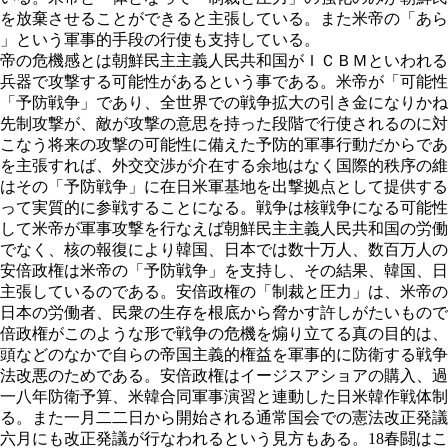
を放棄させることができると主張している。また米帝の「あら
」という軍事的手段の行使も支持している。
の危機感とは朝鮮民主主義人民共和国がＩＣＢＭといわれる「
兵器で攻撃する可能性があるという事である。米帝が「可能性
「予防戦争」であり、全世界での戦争拡大の引き金になりかね
先制攻撃が、敵が攻撃の意思を持った段階で行使されるのに対
こなう将来の攻撃の可能性に備えた予防的軍事行動だからであ
を主張すれば、外交交渉が介在する余地はなく国際的秩序の維
はその「予防戦争」に在日米軍基地を出撃拠点として提供する
って実質的に参戦することになる。戦争は核戦争になる可能性
して米帝が軍事攻撃を行なえば朝鮮民主主義人民共和国の労働
でなく、核の報復により韓国、日本では数十万人、数百万人の
安倍政権は米帝の「予防戦争」を支持し、その結果、韓国、日
主張しているのである。安倍政権の「制裁と圧力」は、米帝の
日本の労働者、民衆の生存を根底から脅かす許しがたいもので
倍政権がこのような形で戦争の危機を煽り立てる真の目的は、
頭などのなかで自らの帝国主義的権益を軍事的に防衛する戦争
法改悪のためである。安倍政権はイージスアショアの購入、過
一八年防衛予算、米韓合同軍事演習と連動した日米韓作戦体制
る。また一月二二日から開始される通常国会での憲法改正発議
六月にも改正発議が行なわれるという見方もある。18春闘は