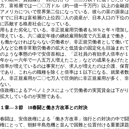
方、富裕層では一〇〇万ドル（約一億一千万円）以上の金融資
アメリカについで世界第二位になっている。彼らの富の源泉は
すでに日本は富裕層の上位四〇人の資産が、日本人口の下位の
に匹敵する格差社会になっている。
もまた劣化している。非正規雇用労働者も38％と年々増加し
増えている。六〇歳定年後の継続雇用制度で六五歳まで働き、
も働かなければならない労働者が、非正規労働者として働いて
入など公務非常勤労働者の拡大と低賃金の固定化も目論まれて
のような事態の中で安倍首相は、「正社員の有効求人倍率が１
年から一六年で一八五万人増えたこと」などの成果をあげたと
倍率が増えているのは事実だが、求人が増えたのは介護、保育
であり、これらの職種を除くと倍率は１以下になる。就業者数
人、非正規雇用が二〇七万人で圧倒的に非正規雇用が多く、非
ない。
倍政権によるアベノミクスによって労働者の実質賃金は下がり
拡大しているのが実態である。
章―３節 18春闘と働き方改革との対決
春闘は、安倍政権による「働き方改革」強行との対決の中で闘
権にとって、朝鮮半島危機と並んで国難と位置付ける重要課題