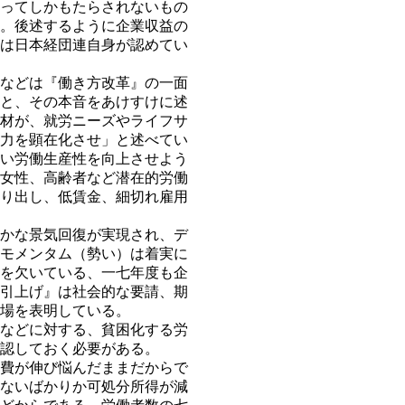
ってしかもたらされないもの
。後述するように企業収益の
は日本経団連自身が認めてい
などは『働き方改革』の一面
と、その本音をあけすけに述
材が、就労ニーズやライフサ
力を顕在化させ」と述べてい
い労働生産性を向上させよう
女性、高齢者など潜在的労働
り出し、低賃金、細切れ雇用
かな景気回復が実現され、デ
モメンタム（勢い）は着実に
を欠いている、一七年度も企
引上げ』は社会的な要請、期
場を表明している。
などに対する、貧困化する労
認しておく必要がある。
費が伸び悩んだままだからで
らないばかりか可処分所得が減