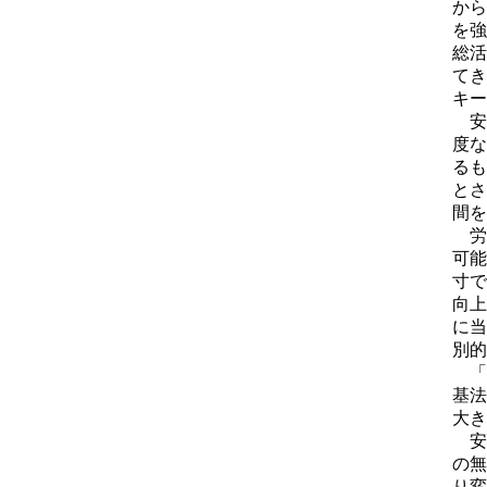
から
を強
総活
てき
キー
安
度な
るも
とさ
間を
労
可能
寸で
向上
に当
別的
「
基法
大き
安
の無
り変