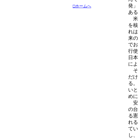
発」
□ホームへ
ある
米帝
を核
れは
来の
でお
行使
日本
によ
そ
だけ
る。
いと
めに
安
の台
る憲
れる
てい
し、