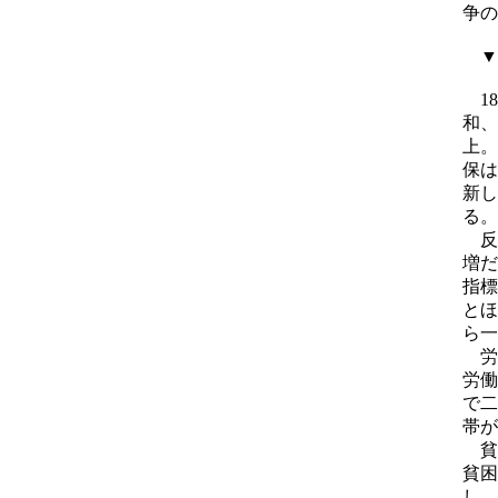
争の
▼１
18
和、
上。
保は
新し
る。
反
増だ
指標
とほ
ら一
労
労働
で二
帯が
貧困
貧困
し、