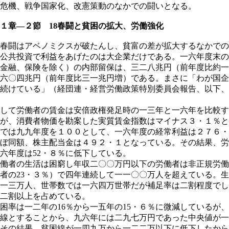
危機、戦争国家化、改憲策動のなかでの闘いとなる。
章―２節 18春闘と貧困の拡大、労働強化
春闘はアベノミクスが破たんし、貧富の差が拡大するなかでの
公共投資で利益をあげたのは大企業だけである。一六年度末の
金融、保険を除く）の内部留保は、三二八兆円（前年度比約一
六〇四兆円（前年度比三一兆円増）である。まさに「わが国企
続けている」（経団連・経営労働政策特別委員会報告、以下、
して労働者の賃金は安倍政権発足時の一三年と一六年を比較す
が、消費者物価を勘案した実質賃金指数はマイナス３・１％と
では九九年度を１００として、一六年度の経常利益は２７６・
ぼ同額、株主配当金は４９２・１となっている。その結果、労
六年度は52・８％に低下している。
働者の生活は困窮し年収二〇〇万円以下の労働者は非正規労働
者の23・３％）で四年連続して一一〇〇万人を超えている。
一三万人、世帯数では一六四万世帯だが補足率は二割程度でし
二割以上を占めている。
率は一二年の16％から一五年の15・６％に微減しているが
線とすることから、九六年には二九七万円であった中央値が一
その結果、貧困線が一四九万から一二二万以下に低下したから