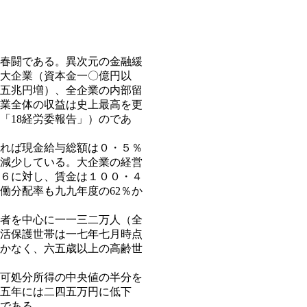
春闘である。異次元の金融緩
大企業（資本金一〇億円以
五兆円増）、全企業の内部留
業全体の収益は史上最高を更
「18経労委報告」）のであ
れば現金給与総額は０・５％
減少している。大企業の経営
６に対し、賃金は１００・４
働分配率も九九年度の62％か
者を中心に一一三二万人（全
生活保護世帯は一七年七月時点
かなく、六五歳以上の高齢世
、可処分所得の中央値の半分を
五年には二四五万円に低下
である。