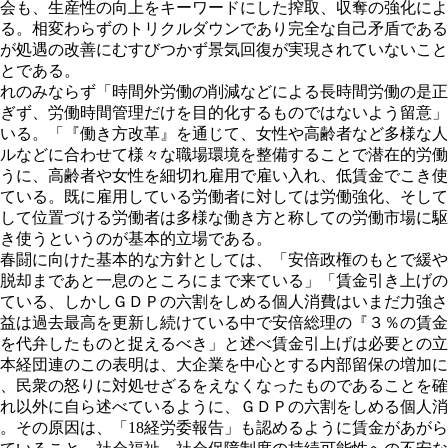
会も、生産性の向上をキーワードにした搾取、収奪の強化によ
る。相変わらずのトリクルダウンであり完全な自己矛盾である
が処遇の改善にむすびつかず景気回復が実現されていないこと
とである。
れのみならず「時間外労働の削減などによる長時間労働の是正
ぎず、労働時間管理だけを目的化するものではないよう留意」
いる。「『働き方改革』を通じて、女性や高齢者など多様な人
ルなどに合わせて様々な職場環境を整備することで潜在的労働
うに、高齢者や女性を細切れ雇用で雇い入れ、低賃金でこき使
ている。既に雇用している労働者に対しては労働強化、そして
して位置づける労働者は多様な働き方と称しての労働市場に駆
き使うというのが基本的立場である。
春闘に向けた基本的な方針としては、「安倍政権のもとで緩や
脱却まであと一息のところにまで来ている」「賃金引き上げの
ている、しかしＧＤＰの六割をしめる個人消費はいまだ力強さ
益は過去最高を更新し続けている中で安倍総理の『３％の賃金
を代弁したものと捉えるべき」と述べ賃金引上げは必要との立
本経団連のこの表明は、大企業を中心とする内部留保の増加に
、民衆の怒りに対処せざるをえなくなったものであることを確
れ以外に自ら述べているように、ＧＤＰの六割をしめる個人消
。その原因は、「18経労委報告」も認めるように賃金があが