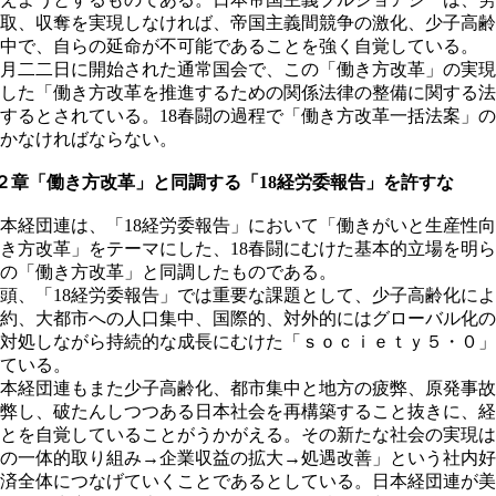
取、収奪を実現しなければ、帝国主義間競争の激化、少子高齢
中で、自らの延命が不可能であることを強く自覚している。
月二二日に開始された通常国会で、この「働き方改革」の実現
した「働き方改革を推進するための関係法律の整備に関する法
するとされている。18春闘の過程で「働き方改革一括法案」
かなければならない。
章「働き方改革」と同調する「18経労委報告」を許すな
経団連は、「18経労委報告」において「働きがいと生産性向
き方改革」をテーマにした、18春闘にむけた基本的立場を明
の「働き方改革」と同調したものである。
、「18経労委報告」では重要な課題として、少子高齢化によ
約、大都市への人口集中、国際的、対外的にはグローバル化の
対処しながら持続的な成長にむけた「ｓｏｃｉｅｔｙ５・０」
ている。
本経団連もまた少子高齢化、都市集中と地方の疲弊、原発事故
弊し、破たんしつつある日本社会を再構築すること抜きに、経
とを自覚していることがうかがえる。その新たな社会の実現は
の一体的取り組み→企業収益の拡大→処遇改善」という社内好
済全体につなげていくことであるとしている。日本経団連が美