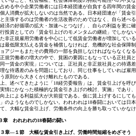
ていること、社会福祉、社会保障制度の持続可能性への不安な
占める中小企業労働者には日本経団連が自負する四年間の賃金
個人消費が拡大しないのは当然である。日本経団連が「賃金引
と主張するのは労働者の生活改善のためではなく、自ら述べる
経済の好循環の拡大・加速へとつなげ」、自らの利益を更に確
行投資としての「賃金引上げのモメンタムの継続」でしかない
た非正規雇用労働者を中心にして低賃金労働者が増加している
は最低限支払える賃金を補償しなければ、危機的な社会保障制
ョアジーもまたその費用の一部を負担しなければならなくなる
正規労働者の増大の中で、貧困の要因にもなっている正社員と
同一賃金の実現」については、正社員と非正規社員との待遇差
理な待遇差のみを問題にしており、同じ仕事をしていれば雇用
う原則から大きくかけ離れたものである。
、述べてきたように「18経労委報告」は、賃金引上げを呼び
実情にかなった積極的な賃金引き上げの検討、実施」であり、
向上による利益拡大が大前提である。仮に賃上げするにしても
」のようなものでしかない。われわれは18春闘においては日
て、大幅な賃金引上げ、労働条件の向上を勝ち取っていかなけ
章 われわれの18春闘の闘い
３章―１節 大幅な賃金引き上げ、労働時間短縮をめざそう