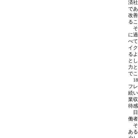
済社
であ
改善
るこ
そ
に過
べて
イク
るよ
とし
力と
でこ
18
フレ
続い
業収
待感
日
働者
そ
ある