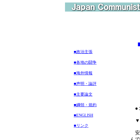
■政治主張
■各地の闘争
■海外情報
■声明・論評
■主要論文
■綱領・規約
●１
■ENGLISH
▼１
■リンク
安
んで