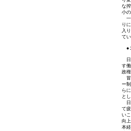
な搾
小の
一
りに
入り
てい
●２
日本
す働
政権
冒頭
ー制
らに
とし
日
て疲
いこ
向上
本経