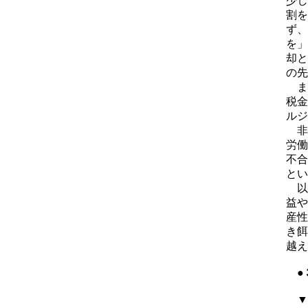
少し
割を
ず、
を」
却と
の先
ま
税金
ルジ
非
労働
不合
とい
以上
益や
産性
き餌
越え
●３
▼