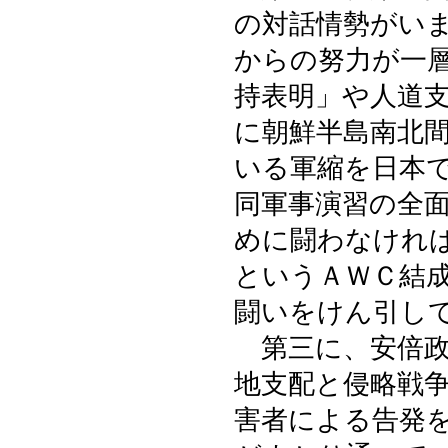
の対話情勢がい
からの努力が一
持表明」や人道
に朝鮮半島南北
いる軍縮を日本
同軍事演習の全
めに闘わなけれ
というＡＷＣ結
闘いをけん引し
第三に、安倍政
地支配と侵略戦
害者による告発