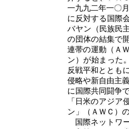
一九九二年一〇
に反対する国際
バヤン（民族民
の団体の結集で
連帯の運動（Ａ
ン）が始まった
反戦平和ととも
侵略や新自由主
に国際共同闘争
「日米のアジア
ン」（ＡＷＣ）
国際ネットワー