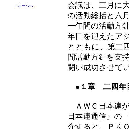
会議は、三月に
□ホームへ
の活動総括と六
一年間の活動方
年目を迎えたア
とともに、第二
間活動方針を支
闘い成功させて
●１章 二四年
ＡＷＣ日本連が
日本連通信」の
介すると、ＰＫ