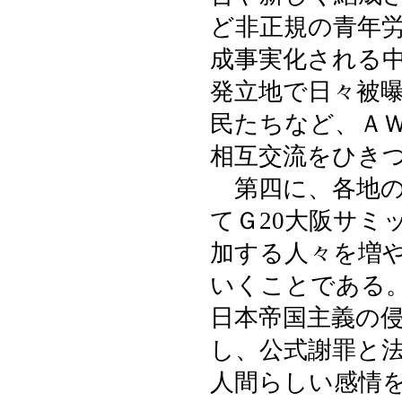
ど非正規の青年
成事実化される
発立地で日々被
民たちなど、Ａ
相互交流をひき
第四に、各地の
てＧ20大阪サミ
加する人々を増
いくことである
日本帝国主義の
し、公式謝罪と
人間らしい感情