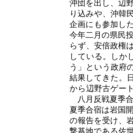
沖団を出し、辺
り込みや、沖韓
企画にも参加し
今年二月の県民
らず、安倍政権
している。しか
う」という政府
結果してきた。
から辺野古ゲー
八月反戦夏季合
夏季合宿は岩国
の報告を受け、
撃基地である佐