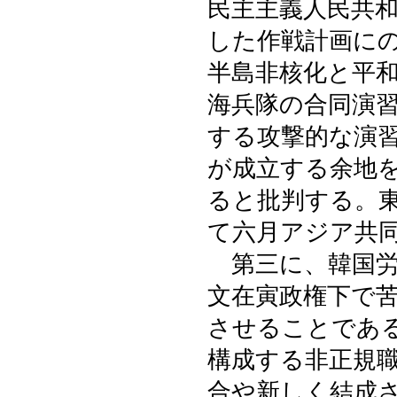
民主主義人民共
した作戦計画に
半島非核化と平
海兵隊の合同演
する攻撃的な演
が成立する余地
ると批判する。
て六月アジア共
第三に、韓国労
文在寅政権下で
させることであ
構成する非正規
合や新しく結成