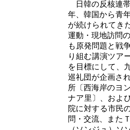
日韓の反核連帯
年、韓国から青
が続けられてき
運動・現地訪問
も原発問題と戦
り組む講演ツア
を目標にして、
巡礼団が企画さ
所〔西海岸のヨ
ナア里〕、およ
院に対する市民
問・交流、また
（ソンジュ）ソ