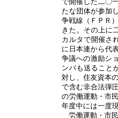
で開催した二〇
たな団体が参加
争戦線（ＦＰＲ
きた。その上に
カルタで開催さ
に日本連から代
争議への激励シ
ンパも送ること
対し、住友資本
で含む非合法弾
の労働運動・市
年度中には一度
労働運動・市民