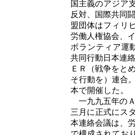
国主義のアジア
反対、国際共同
盟団体はフィリ
労働人権協会、
ボランティア運
共同行動日本連
ＥＲ（戦争をと
そ行動を）連合
本で開催した。
一九九五年のＡ
三月に正式にス
本連絡会議は、
で構成されてお