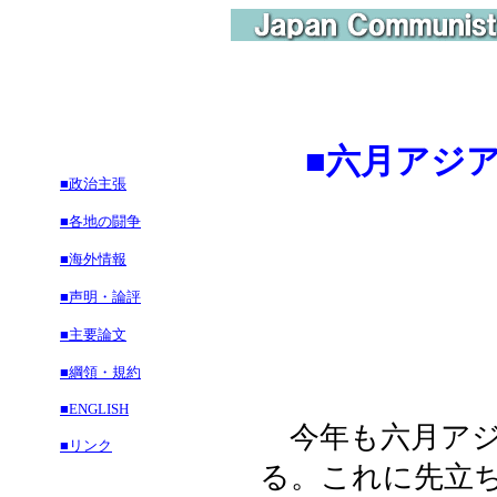
■六月アジ
■政治主張
全国で成
■各地の闘争
■海外情報
■声明・論評
■主要論文
■綱領・規約
■ENGLISH
今年も六月アジ
■リンク
る。これに先立