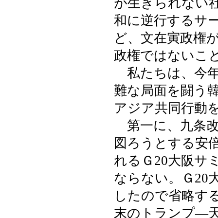
が生きられない
和に逆行するサ
ど、文在寅政権
政権ではないこ
私たちは、今年
難な局面を闘う
アジア共同行動
第一に、九条改
図ろうとする安
れるＧ20大阪サ
ならない。Ｇ20
したので省略す
末のトランプ―天