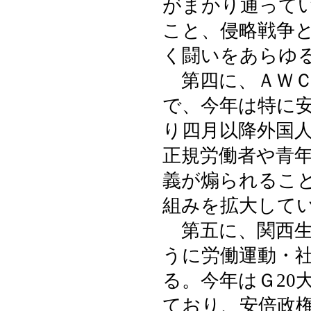
がまかり通って
こと、侵略戦争
く闘いをあらゆ
第四に、ＡＷＣ
で、今年は特に
り四月以降外国
正規労働者や青
義が煽られるこ
組みを拡大して
第五に、関西生
うに労働運動・
る。今年はＧ20
ており、安倍政