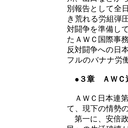
別報告として全
き荒れる労組弾圧
対闘争を準備し
たＡＷＣ国際事
反対闘争への日
フルのバナナ労
●３章 ＡＷＣ
ＡＷＣ日本連第
て、現下の情勢
第一に、安倍政