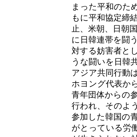
まった平和のた
もに平和協定締
止、米朝、日朝
に日韓連帯を闘
対する妨害者と
うな闘いを日韓
アジア共同行動
ホヨング代表か
青年団体からの
行われ、そのよ
参加した韓国の
がとっている労