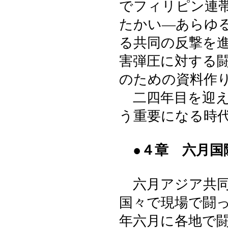
でフィリピン連
たかい―あらゆ
る共同の反撃を
害弾圧に対する
のための資料作
二四年目を迎え
う重要になる時
●４章 六月国
六月アジア共同
国々で現場で闘
年六月に各地で