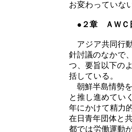
お変わっていな
●２章 ＡＷＣ
アジア共同行動
針討議のなかで
つ、要旨以下の
括している。
朝鮮半島情勢を
と推し進めてい
年にかけて精力
在日青年団体と
都では労働運動