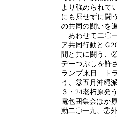
より強められて
にも屈せずに闘
の共同の闘いを
あわせて二〇一
ア共同行動とＧ2
間と共に闘う、
デーつぶしを許
ランプ来日―ト
う、③五月沖縄
３・24老朽原発
電包囲集会ほか原
動二〇一九、⑦