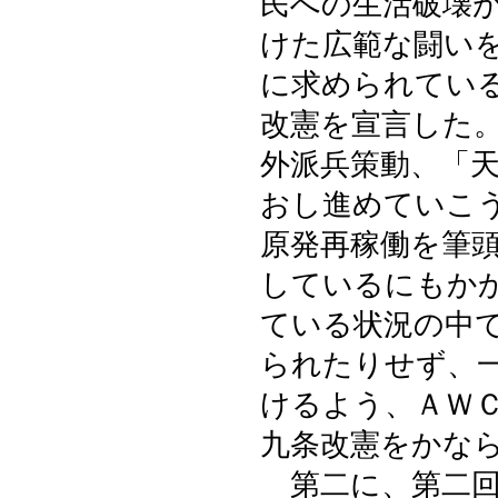
民への生活破壊
けた広範な闘い
に求められてい
改憲を宣言した
外派兵策動、「
おし進めていこ
原発再稼働を筆
しているにもか
ている状況の中
られたりせず、
けるよう、ＡＷ
九条改憲をかな
第二に、第二回