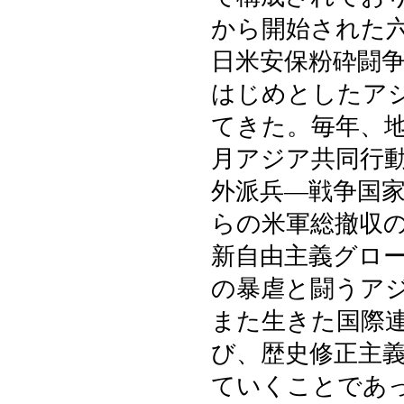
から開始された
日米安保粉砕闘
はじめとしたア
てきた。毎年、
月アジア共同行
外派兵―戦争国
らの米軍総撤収
新自由主義グロ
の暴虐と闘うア
また生きた国際
び、歴史修正主
ていくことであ