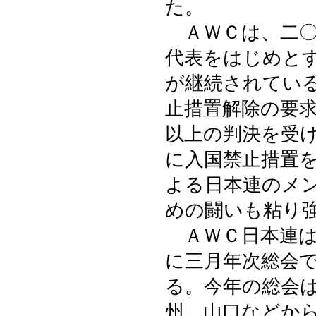
た。
ＡＷＣは、二〇
代表をはじめと
が継続されてい
止措置解除の要
以上の判決を受
に入国禁止措置
よる日本連のメ
めの闘いも粘り
ＡＷＣ日本連は
に三月年次総会
る。今年の総会
州、山口などか