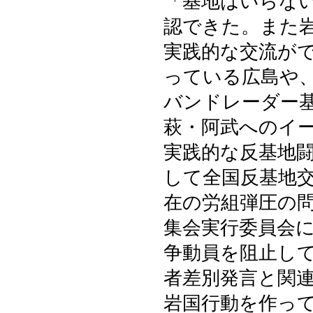
「基地はいらな
認できた。また
実践的な交流が
っている広島や
バンドレーダー
萩・阿武へのイ
実践的な反基地
して全国反基地
在の労組弾圧の
集会実行委員会
争動員を阻止し
者差別発言と関
岩国行動を作っ