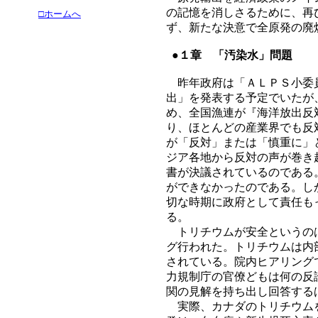
の記憶を消しさるために、再
□ホームへ
ず、新たな決意で全原発の廃
●１章 「汚染水」問題
昨年政府は「ＡＬＰＳ小委員
出」を発表する予定でいたが
め、全国漁連が『海洋放出反
り、ほとんどの産業界でも反
が「反対」または「慎重に」
ジア各地から反対の声が巻き
書が決議されているのである
ができなかったのである。し
切な時期に政府として責任も
る。
トリチウムが安全というのは
グ行われた。トリチウムは内
されている。院内ヒアリング
力規制庁の官僚どもは何の反
関の見解を持ち出し回答する
実際、カナダのトリチウムを