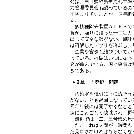
発は、白血病や新生児死亡率
力管理委員会も認めているの
平均より多いことが、長年調
る。
多核種除去装置ＡＬＰＳでも
質が、溜りに溜った一二〇万
出して安全な訳がない。風評
は溶解したデブリを冷却し、
企業や官僚と結びついている
っている。福島はいつになっ
究が進んでいる。国と東電は
きである。
●２章 「廃炉」問題
汚染水を強引に海に流そうと
がないことも起因になってい
四〇年後には完了するなどと
線にことごとく破壊され、原
最近では、二、三号機の原子
した。これは人間が一時間も
た見直さなければならなくな