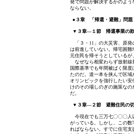
発で問題が解決するかのよう
ならない。
●３章 「帰還・避難」問題
▼３章―１節 帰還事業の欺
「３・11」の大災害、原発
は前進していない。帰宅困難
元住民を帰そうとしているが
なぜなら相変わらず放射線量
国際基準でも年間被ばく限度は
たのだ。道一本を挟んで区域
オリンピックを強行したい安
けのその場しのぎの施策なの
だ。
▼３章―２節 避難住民の切
今現在でも三万七〇〇〇人以
がっている。しかし、この数
ればならない。すでに住宅支