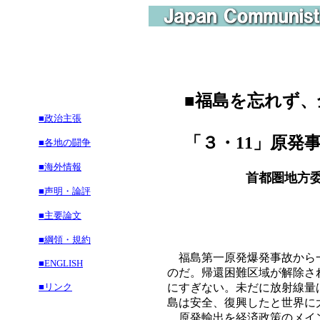
■
福島を忘れず、
■政治主張
「３・11」原発
■各地の闘争
■海外情報
首都圏地方委
■声明・論評
■主要論文
■綱領・規約
福島第一原発爆発事故から一
■ENGLISH
のだ。帰還困難区域が解除さ
■リンク
にすぎない。未だに放射線量
島は安全、復興したと世界に
原発輸出を経済政策のメイン