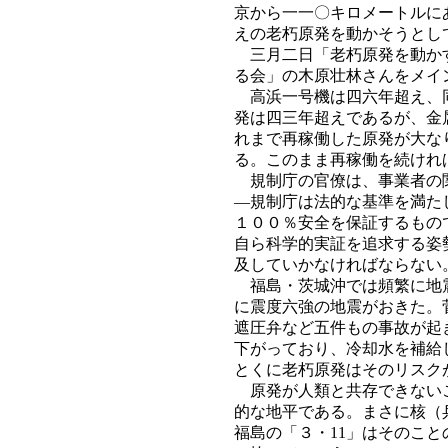
京から一一〇キロメートルに
えの老朽原発を動かそうとし
三月二日「老朽原発を動かす
る会」の木原壮林さんをメイ
高浜一号機は四六年超え、同
発は四三年超えであるが、金
れまで再稼働した原発が大な
る。このまま再稼働を続けれ
規制庁の官僚は、事業者の関
―規制庁は法的な基準を満た
１００％安全を保証するもの
自ら科学的実証を追求する姿
及していかなければならない
福島・茨城沖では頻繁に地震
に震度六強の地震がおきた。
遮圧弁など五件もの事故が起
下がっており、冷却水を補給
とくに老朽原発はそのリスク
原発が人類と共存できないこ
的な地平である。まさに核（
福島の「３・11」はそのこ