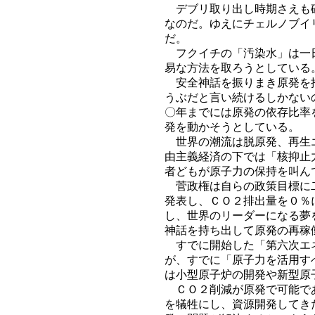
デブリ取り出し時期さえも確
なのだ。ゆえにチェルノブイ
だ。
フクイチの「汚染水」は一日
易な方法を取ろうとしている
安全神話を振りまき原発を推
うぶだと言い続けるしかない
〇年までには原発の依存比率
発を動かそうとしている。
世界の潮流は脱原発、再生エ
由主義経済の下では「核抑止
者どもが原子力の保持を叫ん
菅政権は自らの政策目標に二
発表し、ＣＯ２排出量を０％
し、世界のリーダーになる夢
神話を持ち出して原発の再稼
すでに開始した「第六次エネ
が、すでに「原子力を活用す
は小型原子炉の開発や新型原
ＣＯ２削減が原発で可能であ
を犠牲にし、資源開発してき