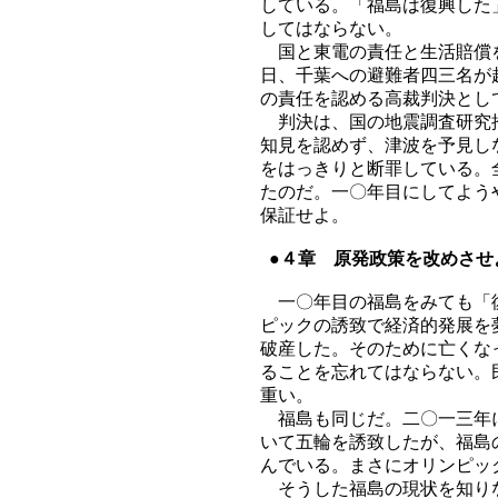
している。「福島は復興した
してはならない。
国と東電の責任と生活賠償を
日、千葉への避難者四三名が
の責任を認める高裁判決とし
判決は、国の地震調査研究推
知見を認めず、津波を予見し
をはっきりと断罪している。
たのだ。一〇年目にしてよう
保証せよ。
●４章 原発政策を改めさせ
一〇年目の福島をみても「復
ピックの誘致で経済的発展を
破産した。そのために亡くな
ることを忘れてはならない。
重い。
福島も同じだ。二〇一三年に
いて五輪を誘致したが、福島
んでいる。まさにオリンピッ
そうした福島の現状を知りな