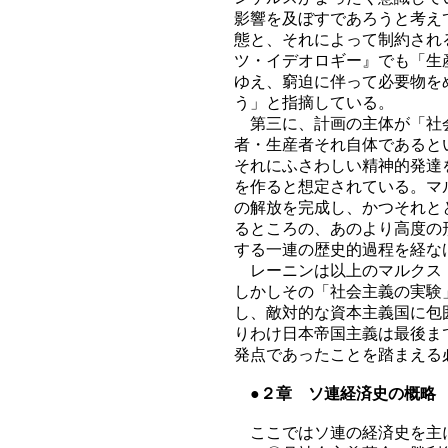
影響を及ぼすであろうと考え
態と、それによって制約され
ツ・イデオロギー』でも「生
ゆえ、窮迫に伴って必要物を
う」と指摘している。
第三に、計画の主体が「社会
者・生産者それ自体であると
それにふさわしい精神的発達
を作ると想定されている。マ
の解放を完成し、かつそれと
るところの、あのより高度の
する一連の歴史的過程を経な
レーニンは以上のマルクス・
しかしその「社会主義の実験
し、敵対的な資本主義国に包
りわけ日本帝国主義は最後ま
発点であったことを踏まえる
●２章 ソ連経済史の概略
ここではソ連の経済史を主