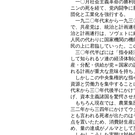
一〇月社会主義革命の勝利後
ニンの死を経て、党内闘争に
団化と工業化を強行する。
一九二〇年代末から一九三〇
で、共産党は、統治と計画遂
治と計画遂行は、ソヴェトに
人民の代わりに国家機関の機
民の上に君臨していった。こ
三〇年代半ばには「指令経済
して知られるソ連の経済体制
産・分配・供給が党＝国家の
れる計画が重大な意味を持ち
しかしこの中央集権的な指令
資源と労働力を集中すること
代末から三〇年代後半にかけ
げ、資本主義諸国を驚愕させ
もちろん現在では、農業集団
三二年から三四年にかけてウ
とも言われる死者が出たのは
点を置いたため、消費財生産
め、量の達成がノルマとして
しかしこうした実態は対外的