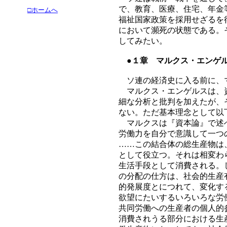
で、教育、医療、住宅、年金
□ホームへ
福祉国家政策を採用せざるを
において瀕死の状態である。
してみたい。
●１章 マルクス・エンゲル
ソ連の経済史に入る前に、マ
マルクス・エンゲルスは、資
細な分析と批判を加えたが、
ない。ただ基本理念として以
マルクスは『資本論』で述べ
労働力を自分で意識して一つ
……この結合体の総生産物は
として役立つ。それは相変わ
生活手段として消費される。
の分配の仕方は、社会的生産
的発展度とにつれて、変化す
欲望にたいするいろいろな労
共同労働への生産者の個人的
消費されうる部分における生