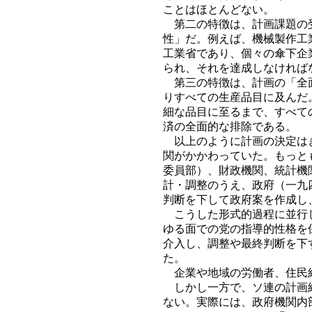
ことはほとんどない。
第二の特徴は、計画課題の受
性」だ。例えば、機械製作工
工業省であり、個々の傘下企
られ、それを達成しなければ
第三の特徴は、計画の「全面
りすべての生産品目に及んだ
細な品目に至るまで、すべて
済の全面的な排除である。
以上のように計画の決定はき
関がかかわっていた。もっと
委員部）、財政機関、統計機
計・調整のうえ、政府（一九
判断を下して政府案を作成し
こうした形式的過程に並行し
ゆる面での党の指導的性格を
介入し、調整や最終判断を下
た。
企業や地域の労働者、住民組
しかし一方で、ソ連の計画経
ない。実際には、政府機関内