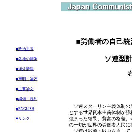
■
労働者の自己統
■政治主張
ソ連型計画
■各地の闘争
■海外情報
岩山
■声明・論評
■主要論文
■綱領・規約
ソ連スターリン主義体制の崩
■ENGLISH
とする世界資本主義体制が勝
■リンク
強まった結果、貧富の格差、
の一切が世界の労働者人民に
ソ連は戦前・戦中を通して、