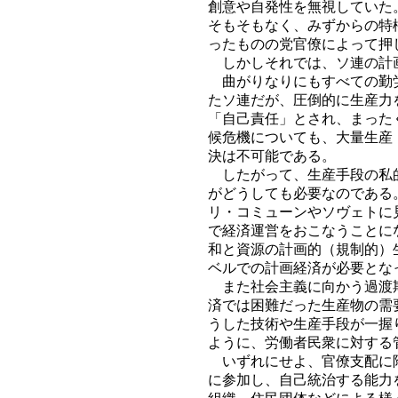
創意や自発性を無視していた
そもそもなく、みずからの特
ったものの党官僚によって押
しかしそれでは、ソ連の計画
曲がりなりにもすべての勤労
たソ連だが、圧倒的に生産力
「自己責任」とされ、まった
候危機についても、大量生産
決は不可能である。
したがって、生産手段の私的
がどうしても必要なのである
リ・コミューンやソヴェトに
で経済運営をおこなうことに
和と資源の計画的（規制的）
ベルでの計画経済が必要とな
また社会主義に向かう過渡期
済では困難だった生産物の需
うした技術や生産手段が一握
ように、労働者民衆に対する
いずれにせよ、官僚支配に陥
に参加し、自己統治する能力