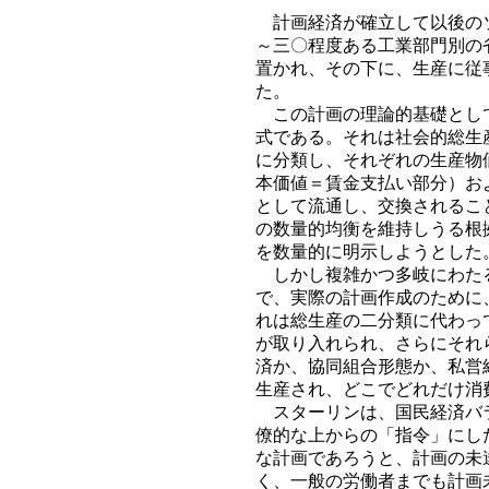
計画経済が確立して以後のソ
～三〇程度ある工業部門別の
置かれ、その下に、生産に従
た。
この計画の理論的基礎として
式である。それは社会的総生
に分類し、それぞれの生産物
本価値＝賃金支払い部分）お
として流通し、交換されるこ
の数量的均衡を維持しうる根
を数量的に明示しようとした
しかし複雑かつ多岐にわたる
で、実際の計画作成のために
れは総生産の二分類に代わっ
が取り入れられ、さらにそれ
済か、協同組合形態か、私営
生産され、どこでどれだけ消
スターリンは、国民経済バラ
僚的な上からの「指令」にし
な計画であろうと、計画の未
く、一般の労働者までも計画