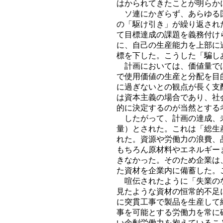
はかられてきたことが明らか
ソ連にかぎらず、あらゆる国
の「駆け引き」が繰り返され
て目標達成の課題を義務付け
に、自己の生産能力を上部に
標を下した。こうした「騙し
計画においては、価値量では
で使用価値の生産と分配を目
に過ぎないとの観点が長く支
は資本主義の場合であり、社
的に決定するのが当然とする
したがって、計画の達成、未
量）とされた。これは「総生
れた。資源や労働力の浪費、
もちろん原材料やエネルギー
きなかった。そのため企業は
た資材を企業内に備蓄した。
喧伝されたように「失業のな
見たような資材の恒常的不足
に突貫工事で製品を生産して
事を可能とする労働力を常に
い余剰労働力を抱えているこ