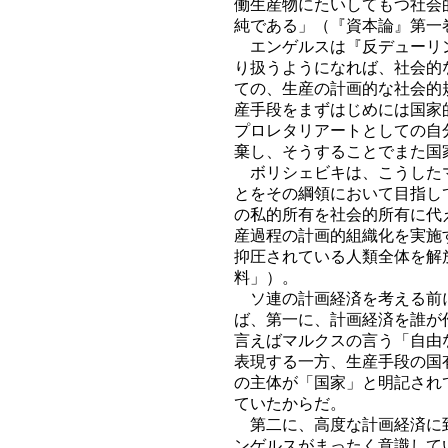
働生産物にたいしてもつ社会
純である」（『資本論』第一
エンゲルスは『反デューリン
り扱うようになれば、社会的
ての、生産の計画的な社会的
産手段をまずはじめには国家
プロレタリアートとしての自
棄し、そうすることでまた国
ボリシェビキは、こうしたマ
とをその綱領において目指し
の私的所有を社会的所有に代
産過程の計画的組織化を実施
抑圧されている人類全体を解
料」）。
ソ連の計画経済を考える前に
ば、第一に、計画経済を誰が
言えばマルクスの言う「自由
表現する一方、生産手段の国
の主体が「国家」と明記され
ていたからだ。
第二に、高度な計画経済に到
ンゲルスがまったく意識して