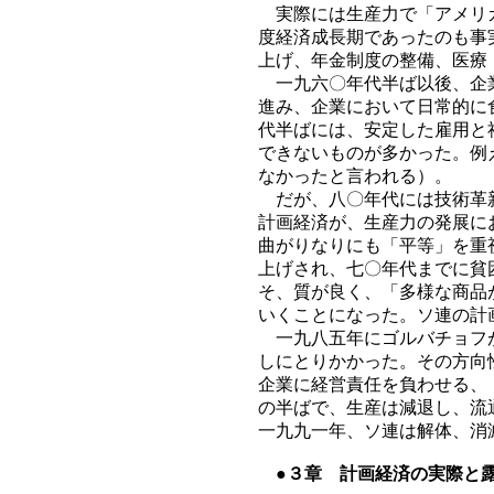
実際には生産力で「アメリカ
度経済成長期であったのも事
上げ、年金制度の整備、医療
一九六〇年代半ば以後、企業
進み、企業において日常的に
代半ばには、安定した雇用と
できないものが多かった。例
なかったと言われる）。
だが、八〇年代には技術革新
計画経済が、生産力の発展に
曲がりなりにも「平等」を重
上げされ、七〇年代までに貧
そ、質が良く、「多様な商品
いくことになった。ソ連の計
一九八五年にゴルバチョフが
しにとりかかった。その方向
企業に経営責任を負わせる、
の半ばで、生産は減退し、流
一九九一年、ソ連は解体、消
●３章 計画経済の実際と