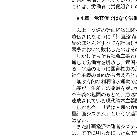
これは、労働者（労働組合）
●４章 党官僚ではなく労働
以上、ソ連の計画経済に関す
喧伝されたように「計画経済
配のほとんどすべてを計画し
競争において敗北したのはそ
しかしそもそも社会主義とは
通じて労働者を解放し、帝国
る。ソ連のように国家権力の
社会主義の目的から考えると
無政府的な利潤追求運動であ
主義が、生産力の発展を競い
本主義の包囲のもとで、急速
達成されている現代資本主義
しかも今、世界は人類の存続
量計画システム」というソ連
はない。
また計画経済の運営システム
は、すでに明らかにした点で