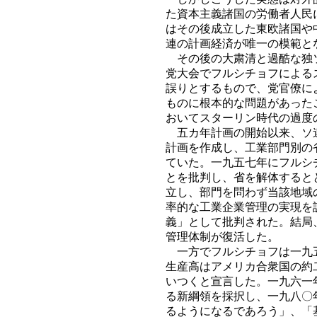
た資本主義諸国の労働者人民
はその後成立した東欧諸国や
連の計画経済が唯一の模範と
その後の大粛清と過酷な独ソ
党大会でフルシチョフによる
誤りとするもので、党官僚に
ものに根本的な問題があった
おいてスターリン時代の過度
五カ年計画の開始以来、ソ連
計画を作成し、工業部門別の
ていた。一九五七年にフルシ
とを批判し、省を解体すると
立し、部門を問わず当該地域
率的な工業企業管理の実現を
義」として批判された。結局
管理体制が復活した。
一方でフルシチョフは一九五
生産高はアメリカ合衆国の約
いつくと宣言した。一九六一
る新綱領を採択し、一九八〇
るようになるであろう」、「