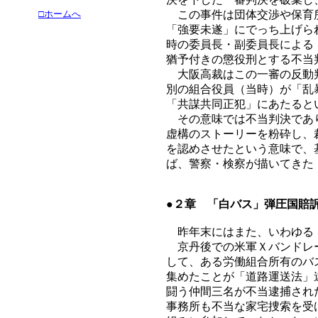
□ホームへ
この事件は団体交渉や保育所
「強要未遂」にでっち上げら
時の委員長・副委員長による
猶予付きの懲役刑とする不当
大阪高裁はこの一審の反動判
別の組合役員（当時）が「乱
「共謀共同正犯」にあたると
その意味では不当判決であり
虚構のストーリーを粉砕し、
を認めさせたという意味で、
ば、警察・検察が描いてきた
●２章 「白バス」弾圧国賠
昨年末にはまた、いわゆる「
京丹後での米軍Ｘバンドレー
して、ある労働組合所有のバ
集めたことが「道路運送法」
闘う仲間三名が不当逮捕され
事務所も不当な家宅捜索を受