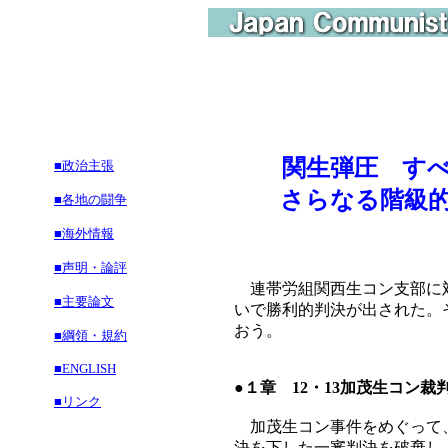
関生弾圧 す
■政治主張
さらなる階級的
■各地の闘争
■海外情報
■声明・論評
連帯労組関西生コン支部に対
■主要論文
いで勝利的判決が出された。
おう。
■綱領・規約
■ENGLISH
●１章 12・13加茂生コン
■リンク
加茂生コン事件をめぐって、
決を下した一審判決を破棄し