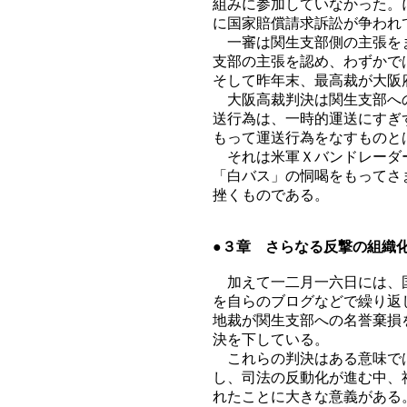
組みに参加していなかった。
に国家賠償請求訴訟が争われ
一審は関生支部側の主張をま
支部の主張を認め、わずかで
そして昨年末、最高裁が大阪
大阪高裁判決は関生支部への
送行為は、一時的運送にすぎ
もって運送行為をなすものと
それは米軍Ｘバンドレーダー
「白バス」の恫喝をもってさ
挫くものである。
●３章 さらなる反撃の組織
加えて一二月一六日には、国
を自らのブログなどで繰り返
地裁が関生支部への名誉棄損
決を下している。
これらの判決はある意味では
し、司法の反動化が進む中、
れたことに大きな意義がある