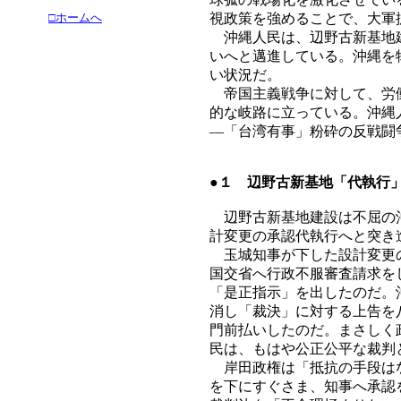
□ホームへ
視政策を強めることで、大軍
沖縄人民は、辺野古新基地建
いへと邁進している。沖縄を
い状況だ。
帝国主義戦争に対して、労働
的な岐路に立っている。沖縄
―「台湾有事」粉砕の反戦闘
●１ 辺野古新基地「代執行
辺野古新基地建設は不屈の沖
計変更の承認代執行へと突き
玉城知事が下した設計変更の
国交省へ行政不服審査請求を
「是正指示」を出したのだ。
消し「裁決」に対する上告を
門前払いしたのだ。まさしく
民は、もはや公正公平な裁判
岸田政権は「抵抗の手段はな
を下にすぐさま、知事へ承認