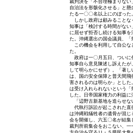
裁判決を「不合理極まりない
自治法を形骸化させる」と懸
たる一〇〇名以上にのぼった
しかし政府は顧みることなく
知事は「検討する時間がない
に屈せず拒否し続ける知事を
た。沖縄選出の国会議員、「
この機会を利用して自公など
た。
政府は一〇月五日、ついに代
知事自ら意見陳述し訴えたが
して明らかにせず）。「著し
は、国の安全保障と普天間飛
害されるのは明らか」とした
は受け入れられないという「
した。日帝国家権力の利益に
「辺野古新基地を造らせない
代執行訴訟が起こされた直後
は沖縄戦犠牲者の遺骨が混じ
会を開催し、六五〇名が結集
裁判所前集会をおこない、一
方自治を守る11・５県民大