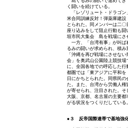
島ぐるみの闘いで進めてきて
く闘いを続けている。
「レゾリュート・ドラゴン」
米合同訓練反対！弾薬庫建設
とられた。同メンバーは二〇
座り込みをして阻止行動も闘
垣市民大集会 島を戦場にさ
一方、「台湾有事」が叫ばれ
るみの闘いが求められ、積み
「沖縄を再び戦場にさせない
会」を奥武山公園陸上競技場
に、全国各地での呼応した行
都圏では「東アジアに平和を
日にかちとられた。同県民の
た。また、台湾から労働人権
が寄せられ、注目された。そ
大阪、京都、名古屋の主要都
がる状況をつくりだしている
●３ 反帝国際連帯で基地強