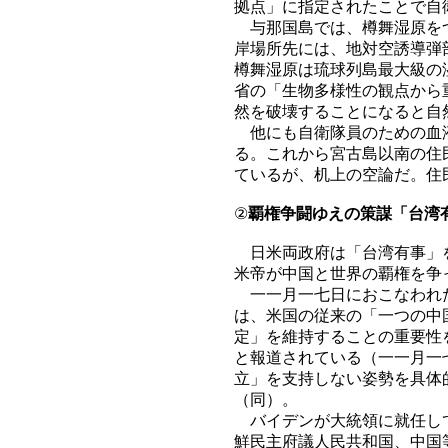
拠点」に指定されたことで自
与那国島では、樽舞湿原をつ
岸場所先には、地対空誘導弾
樽舞湿原は琉球列島最大級の
省の「生物多様性の観点から
然を破壊することになると自
他にも自衛隊員のための血液
る。これから宮古島以南の住
ているが、机上の空論だ。住
②
覇権争闘ゆえの策謀「台湾
日米両政府は「台湾有事」を
米帝が中国と世界の覇権を争
一一月一七日におこなわれた
は、米国の従来の「一つの中
定」を維持することの重要性
と報道されている（一一月一
立」を支持しない姿勢を具体
（同）。
バイデンが大統領に就任して
鮮民主府議人民共和国、中国