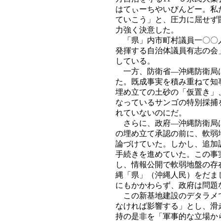
はてぃーちやいびんどー。私
ていこう」と、圧力に屈せず
力強く決意した。
「県」内市町村議員一〇〇人
発揮する自治体議員有志の会
している。
一方、防衛省―沖縄防衛局は
た。既成事実を積み重ねて知
埋め立ての土砂の「仮置き」
なっているサンゴの特別採捕
れていないのにだ。
さらに、政府―沖縄防衛局は
の埋め立て承認の前に、軟弱
論づけていた。しかし、追加
手続きを進めていた。この事
し、情報公開で軟弱地盤の存
縄「県」（沖縄人民）をだま
にもかかわらず、政府は問題
この新基地建設のデタラメで
なければ影響する」とし、滑
持の是非を「軍事的な立場か