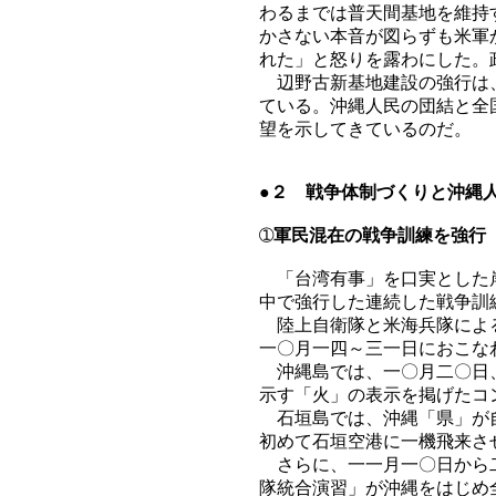
わるまでは普天間基地を維持
かさない本音が図らずも米軍
れた」と怒りを露わにした。
辺野古新基地建設の強行は、
ている。沖縄人民の団結と全
望を示してきているのだ。
●
２ 戦争体制づくりと沖縄
➀
軍民混在の戦争訓練を強行
「台湾有事」を口実とした岸
中で強行した連続した戦争訓
陸上自衛隊と米海兵隊による
一〇月一四～三一日におこな
沖縄島では、一〇月二〇日、
示す「火」の表示を掲げたコ
石垣島では、沖縄「県」が自
初めて石垣空港に一機飛来さ
さらに、一一月一〇日から二
隊統合演習」が沖縄をはじめ