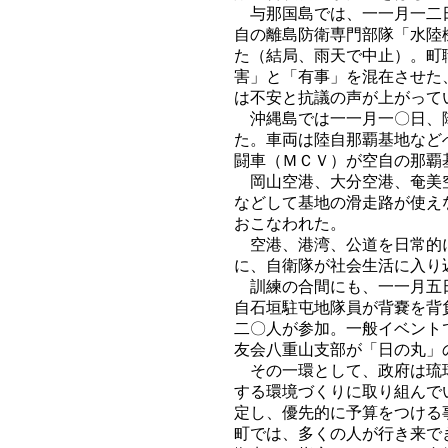
与那国島では、一一月一二日
自の離島防衛専門部隊「水陸
た（結局、雨天で中止）。町
害」と「有事」を混在させた
は不安と抗議の声が上がって
沖縄島では一一月一〇日、隊
た。車両は陸自那覇基地など
闘車（ＭＣＶ）が空自の那覇
岡山空港、大分空港、奄美空
などして基地の滑走路が使え
おこなわれた。
空港、港湾、公道を日常的に
に、自衛隊が社会生活に入り
訓練の合間にも、一一月五日
自石垣駐屯地隊員が背嚢を背
二〇人が参加。一般イベント
友会八重山支部が「日の丸」
その一環として、政府は琉球
する環境づくりに取り組んで
定し、優先的に予算をつける
町では、多くの人が行き来で