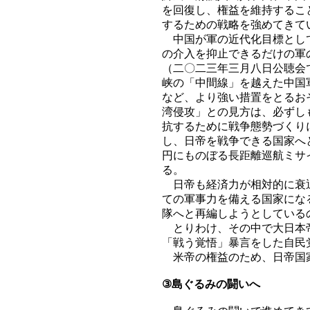
を回復し、権益を維持するこ
するための戦略を強めてきて
中国が軍の近代化目標として
の介入を抑止できるだけの軍
（二〇二三年三月八日公聴会
峡の「中間線」を越えた中国
など、より強い措置をとるお
湾侵攻」との見方は、必ずし
抗するために戦争態勢づくり
し、日帝を戦争できる国家へ
円にものぼる長距離巡航ミサ
る。
日帝も経済力が相対的に衰退
ての軍事力を備える国家にな
隊へと再編しようとしている
とりわけ、その中で大日本帝
「戦う覚悟」暴言をした自民
米帝の権益のため、日帝国家
③島ぐるみの闘いへ