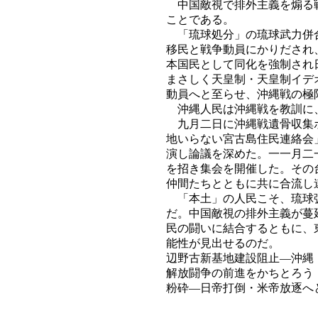
中国敵視で排外主義を煽る戦
ことである。
「琉球処分」の琉球武力併合
移民と戦争動員にかりだされ
本国民として同化を強制され
まさしく天皇制・天皇制イデ
動員へと至らせ、沖縄戦の極
沖縄人民は沖縄戦を教訓に、
九月二日に沖縄戦遺骨収集ボ
地いらない宮古島住民連絡会
演し論議を深めた。一一月二
を招き集会を開催した。その
仲間たちとともに共に合流し
「本土」の人民こそ、琉球弧
だ。中国敵視の排外主義が蔓
民の闘いに結合するともに、
能性が見出せるのだ。
辺野古新基地建設阻止―沖縄
解放闘争の前進をかちとろう
粉砕―日帝打倒・米帝放逐へ