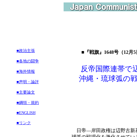
■政治主張
■『戦旗』1648号（12月5
■各地の闘争
反帝国際連帯で
■海外情報
沖縄・琉球弧の戦
■声明・論評
■主要論文
島
■綱領・規約
■ENGLISH
■リンク
日帝―岸田政権は辺野古新基
球弧の戦場化を激化させてい