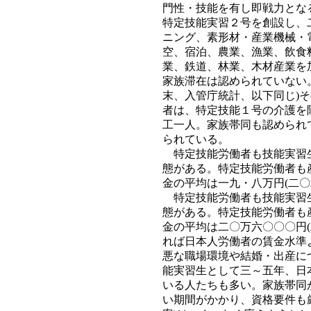
門性・技能を有し即戦力とな
特定技能実習２号を創設し、
ニング、素形材・産業機械・
空、宿泊、農業、漁業、飲食
業、鉄道、林業、木材産業を
家族滞在は認められていない
末、入管庁統計、以下同じ)
者は、特定技能１号の介護を
工一人。家族帯同も認められ
られている。
特定技能労働者も技能実習生
態がある。特定技能労働者も
金の平均は一九・八万円(二〇
特定技能労働者も技能実習生
態がある。特定技能労働者も
金の平均は二〇万六〇〇〇円
れば日本人労働者の賃金水準
悪な職場環境や結婚・出産に
能実習生として三～五年、日
いる人たちも多い。家族帯同
い期間がかかり、資格要件も