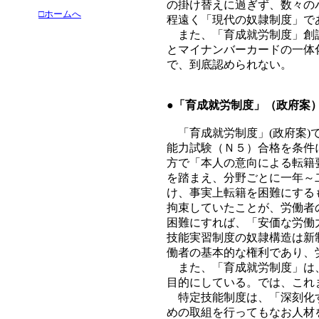
の掛け替えに過ぎず、数々の
□ホームへ
程遠く「現代の奴隷制度」で
また、「育成就労制度」創設
とマイナンバーカードの一体
で、到底認められない。
●
「育成就労制度」（政府案
「育成就労制度」(政府案)
能力試験（Ｎ５）合格を条件
方で「本人の意向による転籍
を踏まえ、分野ごとに一年～
け、事実上転籍を困難にする
拘束していたことが、労働者
困難にすれば、「安価な労働
技能実習制度の奴隷構造は新
働者の基本的な権利であり、
また、「育成就労制度」は、
目的にしている。では、これ
特定技能制度は、「深刻化す
めの取組を行ってもなお人材