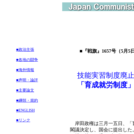
■政治主張
■『戦旗』1657号（5月5
■各地の闘争
■海外情報
技能実習制度廃止
■声明・論評
「育成就労制度」
■主要論文
■綱領・規約
■ENGLISH
■リンク
岸田政権は三月一五日、「育
閣議決定し、国会に提出した