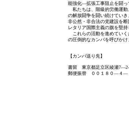
能強化―拡張工事阻止を闘っ
私たちは、階級的労働運動
の解放闘争を闘い続けていき
非公然・非合法の党建設を断
レタリア国際主義の旗を堅持
これらの活動を進めていく
の圧倒的なカンパを呼びかけ
【カンパ送り先】
書留 東京都足立区綾瀬7―2
郵便振替 ００１８０―４―