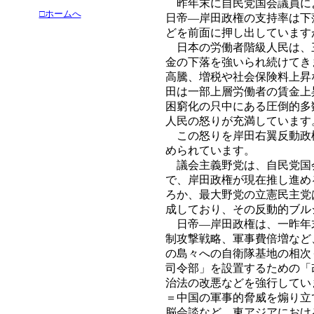
昨年末に自民党国会議員に
□ホームへ
日帝―岸田政権の支持率は下
どを前面に押し出しています
日本の労働者階級人民は、
金の下落を強いられ続けてき
高騰、増税や社会保険料上昇
田は一部上層労働者の賃金上
困窮化の只中にある圧倒的多
人民の怒りが充満しています
この怒りを岸田右翼反動政
められています。
議会主義野党は、自民党国
で、岸田政権が現在推し進め
ろか、最大野党の立憲民主党
成しており、その反動的ブル
日帝―岸田政権は、一昨年
制攻撃戦略、軍事費倍増など
の島々への自衛隊基地の相次
司令部」を設置するための「
治法の改悪などを強行してい
＝中国の軍事的脅威を煽り立
脳会談など、東アジアにおけ