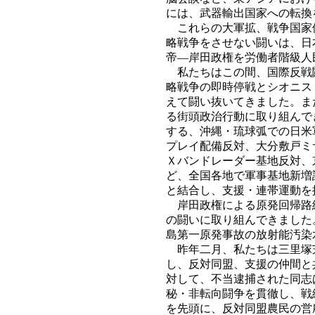
には、武器輸出国家への転換
これらの大軍拡、戦争国家
略戦争をさせない闘いは、日
帝―岸田政権を労働者階級人
私たちはこの間、国際反戦
略戦争の即時停戦とシオニス
えて闘い抜いてきました。ま
る街頭政治行動に取り組んで
する、沖縄・琉球弧での日米
プレイ配備反対、大分敷戸ミ
Ｘバンドレーダー基地反対、
ど、全国各地で軍事基地新増
と結合し、支援・連帯運動を
岸田政権による原発回帰路
の闘いに取り組んできました
島第一原発事故の放射能汚染
昨年二月、私たちは三里塚
し、反対同盟、支援の仲間と
対して、不当逮捕された同志
秘・非転向闘争を貫徹し、戦
を先頭に、反対同盟農民の営