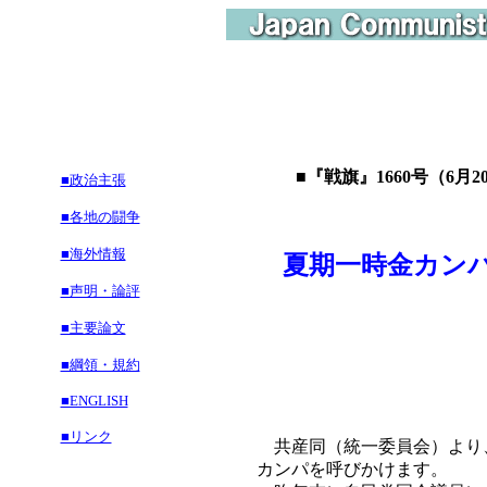
■『戦旗』1660号（6月2
■政治主張
■各地の闘争
■海外情報
夏期一時金カン
■声明・論評
共産主義
■主要論文
■綱領・規約
■ENGLISH
■リンク
共産同（統一委員会）より
カンパを呼びかけます。