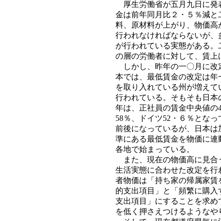
厚生労働省が五月九日に発表
金は前年同月比２・５％減と
料、原材料が上がり、物価高
行われなければならないが、
が行われている実態がある。
の層の労働者に対して、賃上
しかし、昨年の一〇月に改定
本では、最低賃金の改定は年
を取り入れている州が増えて
行われている。そもそも日本
年は、正社員の賃金中央値の4
58％、ドイツ52・６％と
前後になっているが、日本は
準にある最低賃金を物価に連
各地で始まっている。
また、現在の物価高に見合う
生活実態に合わせた改定を行
者物価は「持ち家の帰属家賃
的支出項目」と「頻繁に購入
支出項目」にすることを求め
を低く押さえつけるようなや