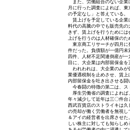
また、労働組合のない企業に
月に行った調査によれば、東
の予定なし」と答えている。
賃上げを予定している企業に
料代の高騰の中でも販売先の
きず、賃上げを行うためには
上げを行うのは人材確保のた
東京商工リサーチが四月に発
件だった。負債額が一億円未
四件、人材不足関連倒産が一
目に、大企業は内部留保金を
われわれは、大企業のみが儲
業優遇税制を止めさせ、賃上
内部留保金を吐き出させる闘
今春闘の特徴の第二は、ス
厚生労働省の調査によれば、
年々減少して近年は三〇件台
西武百貨店のストライキは久
の売却が働く労働者を無視し
＆アイの経営者を出席させた
しい株主に対しても知らしめ
あるが労働者の中に浸透して