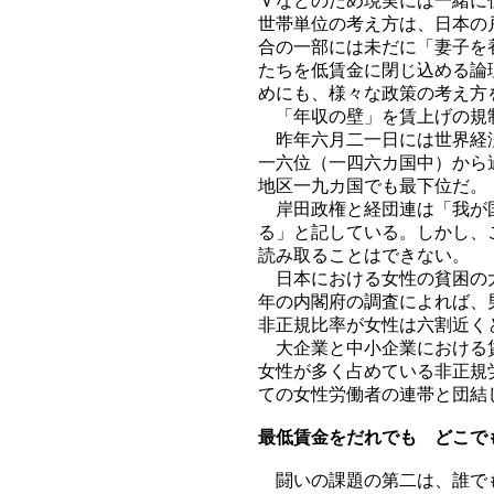
Ｖなどのため現実には一緒に
世帯単位の考え方は、日本の
合の一部には未だに「妻子を
たちを低賃金に閉じ込める論
めにも、様々な政策の考え方
「年収の壁」を賃上げの規制
昨年六月二一日には世界経済
一六位（一四六カ国中）から
地区一九カ国でも最下位だ。
岸田政権と経団連は「我が国
る」と記している。しかし、
読み取ることはできない。
日本における女性の貧困の大
年の内閣府の調査によれば、
非正規比率が女性は六割近く
大企業と中小企業における賃
女性が多く占めている非正規
ての女性労働者の連帯と団結
最低賃金をだれでも どこで
闘いの課題の第二は、誰でも