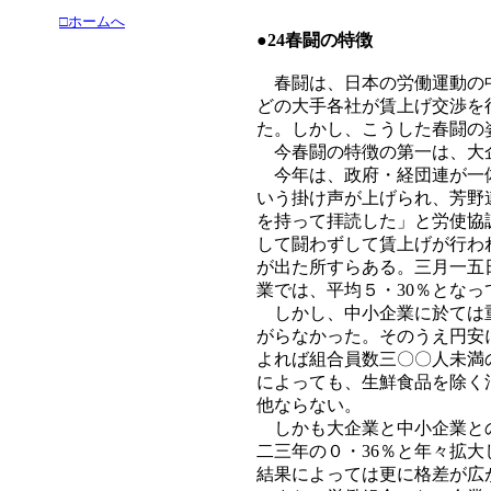
□ホームへ
●
24春闘の特徴
春闘は、日本の労働運動の中
どの大手各社が賃上げ交渉を
た。しかし、こうした春闘の
今春闘の特徴の第一は、大企
今年は、政府・経団連が一体
いう掛け声が上げられ、芳野
を持って拝読した」と労使協
して闘わずして賃上げが行わ
が出た所すらある。三月一五
業では、平均５・30％となっ
しかし、中小企業に於ては重
がらなかった。そのうえ円安
よれば組合員数三〇〇人未満
によっても、生鮮食品を除く
他ならない。
しかも大企業と中小企業との
二三年の０・36％と年々拡
結果によっては更に格差が広