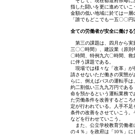
そして、現在都道府県毎に決
指した闘いを更に進めていこ
金額の低い地域に於ては一層
「誰でもどこでも一五〇〇円
全ての労働者が安全に働ける
第三の課題は、四月から実施
三〇〇時間）、建設業（原則
〇時間、特例九六〇時間、救
に伴う課題である。
現場では様々な「改革」が行
請させないただ働きの実態が
らに、例えばバスの運転手は
約二割低い三九九万円である
命を預かるという運転業務で
た労働条件を改善するどころ
定が行われている。人手不足
条件の改善をさせていこう。
などを行わせていこう。
また、公立学校教育労働者に
の４％」を政府は「10％」