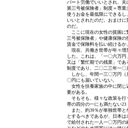
パート労働でいいとされ、夫
第三号被保険者」制度＝専業
使うお金を最低限にできるし
いいとされたのだ。おまけに
のだ。
ここに現在の女性の貧困に繋
三号被保険者」や健康保険の
賃金で保険料を払い続けるか
現在、共働き世帯が年々増加
した。これは、「一〇六万円
又は「繁忙期での残業」であ
制度であり、二〇二三年一〇
しかし、年間一三〇万円（月
〇円にも届いていない。
女性を扶養家族の中に閉じ込
要がある。
そもそも、様々な政策を行う
帯の四分の一にも満たない2
また、約39％が単独世帯と
とするべきであるが、日本は
で給付された一人一〇万円の