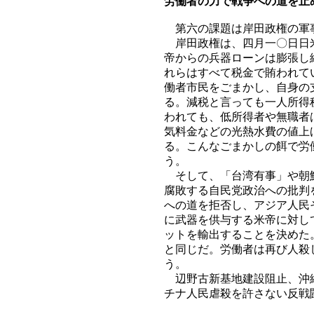
労働者の力で戦争への道を止
第六の課題は岸田政権の軍
岸田政権は、四月一〇日日米
帝からの兵器ローンは膨張し
れらはすべて税金で賄われて
働者市民をごまかし、自身の
る。減税と言っても一人所得
われても、低所得者や無職者
気料金などの光熱水費の値上
る。こんなごまかしの餌で労
う。
そして、「台湾有事」や朝鮮
腐敗する自民党政治への批判
への道を拒否し、アジア人民
に武器を供与する米帝に対し
ットを輸出することを決めた
と同じだ。労働者は再び人殺
う。
辺野古新基地建設阻止、沖縄
チナ人民虐殺を許さない反戦