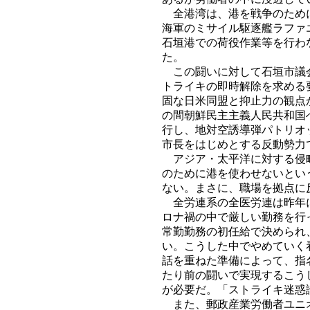
全港湾は、港を戦争のために
海軍のミサイル駆逐艦ラファ
石垣港での荷役作業等を行わ
た。
この闘いに対して石垣市議会
トライキの即時解除を求める
固な日米同盟と抑止力の観点
の間朝鮮民主主義人民共和国
行し、地対空誘導弾パトリオ
市長をはじめとする反動勢力
アジア・太平洋に対する侵略
のために港を使わせないとい
ない。まさに、職場を拠点に
全労連系の全医労連は昨年に
ロナ禍の中で厳しい勤務を行
常勤勤務の初任給で決められ
い。こうした中でやめていく
話を重ねた準備によって、指
たり前の闘いで実現するこう
が必要だ。「ストライキ迷惑
また、郵政産業労働者ユニオ