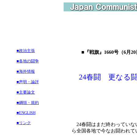
■政治主張
■『戦旗』1660号（6月20
■各地の闘争
■海外情報
24春闘 更なる
■声明・論評
■主要論文
■綱領・規約
■ENGLISH
■リンク
24春闘はまだ終わっていな
ら全国各地で今なお闘われて