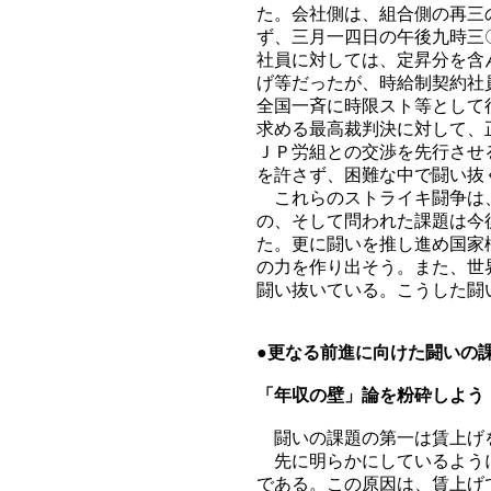
た。会社側は、組合側の再三
ず、三月一四日の午後九時三
社員に対しては、定昇分を含
げ等だったが、時給制契約社
全国一斉に時限スト等として
求める最高裁判決に対して、
ＪＰ労組との交渉を先行させ
を許さず、困難な中で闘い抜
これらのストライキ闘争は、
の、そして問われた課題は今
た。更に闘いを推し進め国家
の力を作り出そう。また、世
闘い抜いている。こうした闘
●
更なる前進に向けた闘いの
「年収の壁」論を粉砕しよう
闘いの課題の第一は賃上げ
先に明らかにしているように
である。この原因は、賃上げ