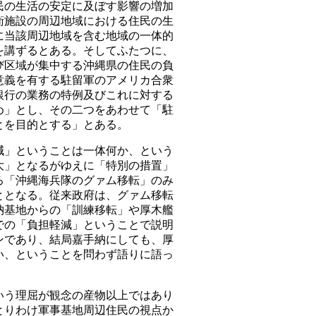
民の生活の安定に及ぼす影響の増加
衛施設の周辺地域における住民の生
に当該周辺地域を含む地域の一体的
を講ずるとある。そしてふたつに、
び区域が集中する沖縄県の住民の負
意義を有する駐留軍のアメリカ合衆
銀行の業務の特例及びこれに対する
め」とし、その二つをあわせて「駐
とを目的とする」とある。
」ということは一体何か、という
大」となるがゆえに「特別の措置」
ろ「沖縄海兵隊のグァム移転」のみ
ととなる。従来政府は、グァム移転
納基地からの「訓練移転」や厚木艦
での「負担軽減」ということで説明
ンであり、結局嘉手納にしても、厚
い、ということを問わず語りに語っ
う理屈が観念の産物以上ではあり
とりわけ軍事基地周辺住民の視点か