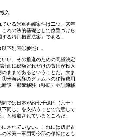
税投入
ている米軍再編案件は二つ。来年
、これの法的基礎として位置づけら
関する特別措置法案』である。
（以下別表①参照）。
といい、その推進のための閣議決定
編計画に総額どれだけの費用が投入
明のままであるということだ。大ま
、①米海兵隊のグァムへの移転費用
地新設・部隊移駐（移転）や訓練移
間では日本が約七千億円（六十・
以下同じ）を支払うことで合意して
円」と報道されているところだ。
にされていない。これには辺野古
への米第一軍団司令部の移転にとも