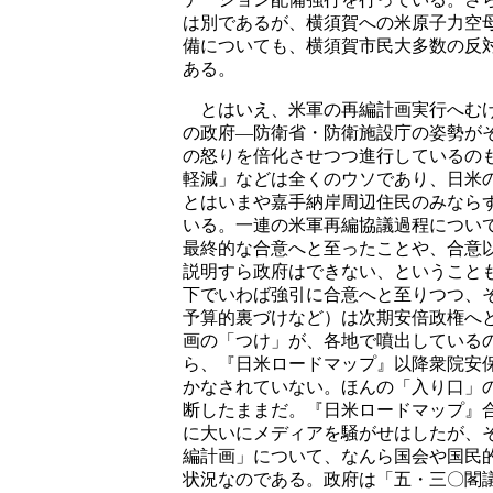
は別であるが、横須賀への米原子力空
備についても、横須賀市民大多数の反
ある。
とはいえ、米軍の再編計画実行へむけ
の政府―防衛省・防衛施設庁の姿勢が
の怒りを倍化させつつ進行しているの
軽減」などは全くのウソであり、日米
とはいまや嘉手納岸周辺住民のみなら
いる。一連の米軍再編協議過程につい
最終的な合意へと至ったことや、合意
説明すら政府はできない、ということ
下でいわば強引に合意へと至りつつ、
予算的裏づけなど）は次期安倍政権へ
画の「つけ」が、各地で噴出している
ら、『日米ロードマップ』以降衆院安
かなされていない。ほんの「入り口」
断したままだ。『日米ロードマップ』
に大いにメディアを騒がせはしたが、
編計画」について、なんら国会や国民
状況なのである。政府は「五・三〇閣