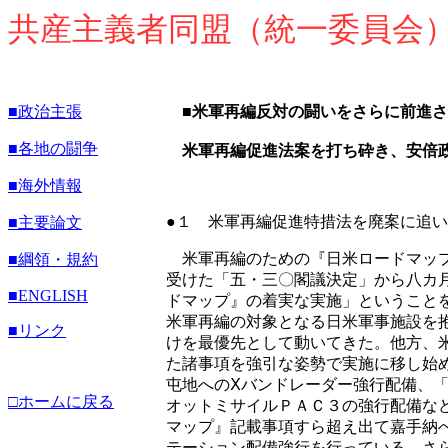
共産主義者同盟（統一委員会
■政治主張
■米軍再編反対の闘いをさらに前進
■各地の闘争
米軍再編促進法案を打ち砕き、安倍
■海外情報
●１ 米軍再編促進特措法を廃案に追
■主要論文
米軍再編のための『日米ロードマップ
■綱領・規約
受けた「五・三〇閣議決定」から八カ
■
ENGLISH
ドマップ』の着実な実施」ということ
米軍再編の対象となる日米軍事施設を
■リンク
けを最優先として動いてきた。他方、
た諸事項を強引な姿勢で実施に移し始
屯地へのⅩバンドレーダー強行配備、
□ホームに戻る
オットミサイルＰＡＣ３の強行配備な
マップ』記載事項すら超え出て嘉手納へ
テーション配備強行を行っている。さ