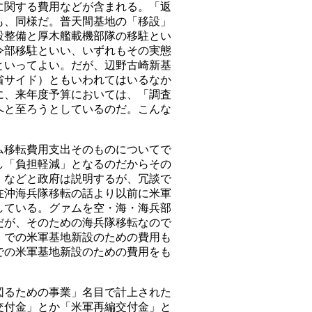
に関する費用などが含まれる。「返
も、同様だ。普天間基地の「移設」
設整備と厚木艦載機部隊の移駐とい
令部移駐といい、いずれもその実態
といってよい。だが、辺野古崎新基
省サイド）ともいわれてはいるなか
に、来年度予算においては、「調査
へと至ろうとしているのだ。こんな
移転費用支出そのものについてで
し「負担軽減」となるのだからその
、などと政府は説明するが、冗談で
在沖海兵隊移転の話より以前に米軍
している。グァムを空・海・海兵部
だが、そのための海兵隊移転なので
」での米軍基地新設のための費用も
での米軍基地新設のための費用をも
るための事業」名目で計上された
交付金」とか「米軍再編交付金」と