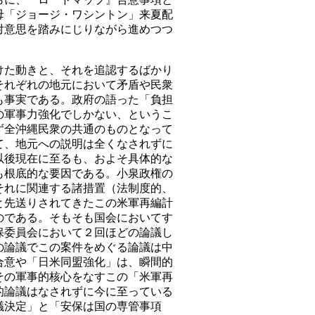
母「ジョージ・ワシントン」来夏配
対意思を踏みにじりながら進めつつ
た動きと、それを追認するばかり
それぞれの地元において矛盾や民衆
も事実である。政府の語った「負担
の軍事力強化でしかない、というこ
ず全沖縄民衆の共通のものとなって
て、地元への説明は全くなされずに
以後現在に至るも、およそ具体的な
も根底的な要因である。小泉政権の
それに関連する諸措置（法制度的、
と先送りされてきたこの米軍再編計
のである。そもそも国会においてす
保委員会において２回ほどの論議し
の論議でこの案件をめぐる論議は中
合意や「日米同盟強化」は、瞬間的
その軍事的核心をなすこの「米軍再
的論議はなされずに今に至っている
議決定」と「安保は国の専管事項