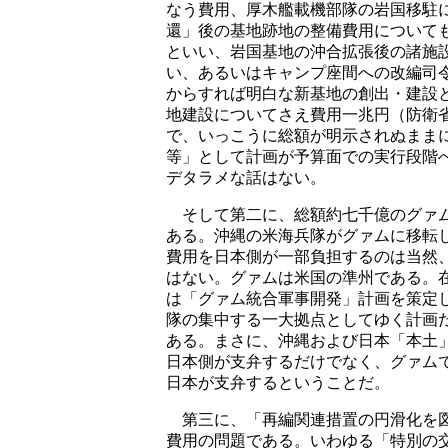
なう費用、厚木艦載機部隊の岩国移駐
還」後の基地跡地の整備費用について
といい、岩国基地の沖合拡張後の諸施
い、あるいはキャンプ座間への改編司
からすれば明白な新基地の創出・建設
地建設についてさえ費用一兆円（防衛
で、いっこうに総額が明示されぬまま
等」として計画が予算面での実行段階
デタラメな話はない。
そして第二に、総額約七千億のグァム
ある。沖縄の米海兵隊がグァムに移転
費用を日本側が一部負担するのは当然
はない。グァムは米国の準州である。
は「グァム統合軍事開発」計画を策定
隊の集中する一大拠点としてゆく計画
ある。まさに、沖縄および日本「本土
日本側が支弁するだけでなく、グァム
日本が支弁するということだ。
第三に、「再編関連措置の円滑化を図
費用の問題である。いわゆる「特別の