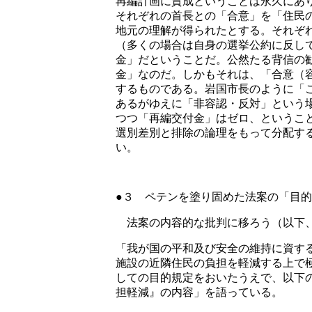
再編計画に賛成ということは永久にあ
それぞれの首長との「合意」を「住民
地元の理解が得られたとする。それぞ
（多くの場合は自身の選挙公約に反し
金」だということだ。公然たる背信の
金」なのだ。しかもそれは、「合意（
するものである。岩国市長のように「
あるがゆえに「非容認・反対」という
つつ「再編交付金」はゼロ、というこ
選別差別と排除の論理をもって分配す
い。
●３ ペテンを塗り固めた法案の「目
法案の内容的な批判に移ろう（以下
「我が国の平和及び安全の維持に資す
施設の近隣住民の負担を軽減する上で
しての目的規定をおいたうえで、以下
担軽減』の内容」を語っている。