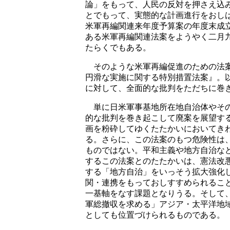
論」をもって、人民の反対を押さえ込
とでもって、実態的な計画進行をおし
米軍再編関連来年度予算案の年度末成
ある米軍再編関連法案をようやく二月
たらくでもある。
そのような米軍再編促進のための法案
円滑な実施に関する特別措置法案』。
に対して、全面的な批判をただちに巻
単に日米軍事基地所在地自治体やその
的な批判を巻き起こして廃案を展望す
画を粉砕してゆくたたかいにおいてき
る。さらに、この法案のもつ危険性は
ものではない。平和主義や地方自治な
するこの法案とのたたかいは、憲法改
する「地方自治」をいっそう拡大強化
関・連携をもっておしすすめられるこ
一基軸をなす課題となりうる。そして
軍総撤収を求める」アジア・太平洋地
としても位置づけられるものである。