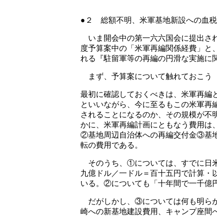
●２ 総額不明、米軍基地新設への血
いま開会中の第一六六国会に提出され
度予算案中の「米軍再編関係経費」と
れる『駐留軍等の再編の円滑な実施に
まず、予算案について触れておこう
最初に確認しておくべきは、米軍再編
といいながら、今に至るもこの米軍再
されることになるのか、その規模が不
かに、米軍再編計画にともなう費用は
②基地周辺自治体への再編交付金③基
転の費用である。
そのうち、①については、すでに日米
九億ドル／一ドル＝百十五円で計算・
いる。②についても「十年間で一千億
だがしかし、③については何も明らか
崎への新基地建設費用、キャンプ座間