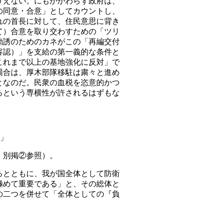
りえない。にもかかわらず政府は、
の同意・合意」としてカウントし、
れの首長に対して、住民意思に背き
て）合意を取り交わすための「ツリ
勧誘のためのカネがこの「再編交付
容認）」を支給の第一義的な条件と
これまで以上の基地強化に反対」で
場合は、厚木部隊移駐は粛々と進め
となのだ。民衆の血税を恣意的かつ
るという専横性が許されるはずもな
的」
、別掲②参照）。
るとともに、我が国全体として防衛
極めて重要である」と、その総体と
の二つを併せて「全体としての『負