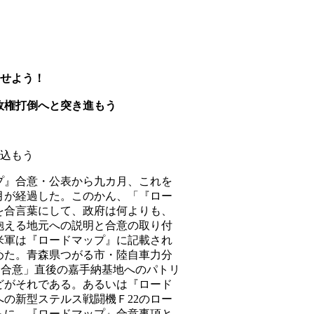
）
させよう！
政権打倒へと突き進もう
い込もう
』合意・公表から九カ月、これを
月が経過した。このかん、「『ロー
を合言葉にして、政府は何よりも、
抱える地元への説明と合意の取り付
米軍は『ロードマップ』に記載され
めた。青森県つがる市・陸自車力分
「合意」直後の嘉手納基地へのパトリ
どがそれである。あるいは『ロード
の新型ステルス戦闘機Ｆ22のロー
らに、『ロードマップ』合意事項と