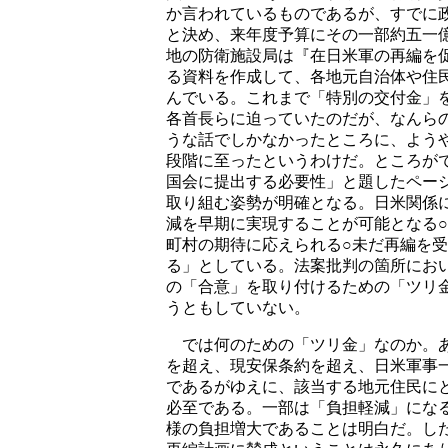
か言われているものであるが、すでに
と決め、来年度予算にその一部約五一
地の防衛施設局は『在日米軍の再編を
る資料を作成して、各地元自治体や住
んでいる。これまで「特別の交付金」
各首長らに迫っていたのだが、なんら
うな話でしかなかったところに、よう
段階に至ったというわけだ。ところが
国会に提出する必要性」と題したペー
取り組む姿勢が明確となる。日米関係
減を早期に実現することが可能となる
町村の期待に応えられる○未だ再編を
る」としている。法案批判の箇所にお
の「合意」を取り付けるための「ツリ
うともしていない。
では何のための「ツリ金」なのか。あ
を超え、現安保条約を超え、日米軍事
であるがゆえに、該当する地元住民に
必至である。一部は「負担軽減」にな
様の負担増大であることは明白だ。し