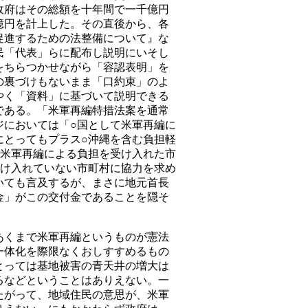
政府はその総額を十年間で一千億円
億円を計上した。その直後から、各
促進するための法整備について』な
民「代表」らに配布し説明にいそし
をちらつかせながら「容認表明」を
の裏づけもないまま「口約束」のよ
やく「資料」に基づいて説明できる
である。「米軍再編特措法案を通常
ジにおいては「○国として米軍再編に
にとってもプラス○沖縄を含む負担軽
○米軍再編による負担を受け入れた市
受け入れていない市町村に協力を求め
いても言及するが、まさに地元首長
金」がこの交付金であることを隠そ
くまで米軍再編というものが憲法
一体化を際限なくおしすすめるもの
とっては基地被害の青天井の増大は
るなどということはありえない。一
たがって、地域住民の意思が、米軍