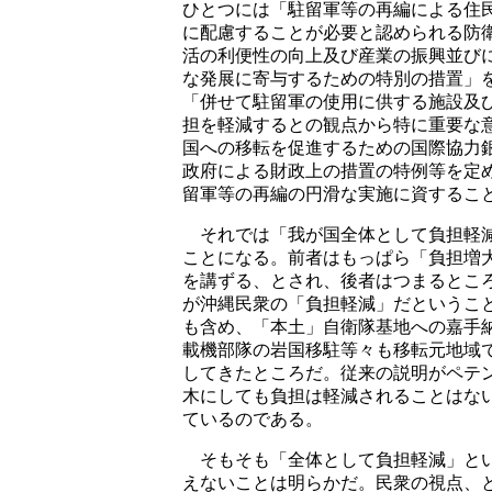
ひとつには「駐留軍等の再編による住
に配慮することが必要と認められる防
活の利便性の向上及び産業の振興並び
な発展に寄与するための特別の措置」
「併せて駐留軍の使用に供する施設及
担を軽減するとの観点から特に重要な
国への移転を促進するための国際協力
政府による財政上の措置の特例等を定
留軍等の再編の円滑な実施に資するこ
それでは「我が国全体として負担軽減
ことになる。前者はもっぱら「負担増
を講ずる、とされ、後者はつまるとこ
が沖縄民衆の「負担軽減」だというこ
も含め、「本土」自衛隊基地への嘉手
載機部隊の岩国移駐等々も移転元地域
してきたところだ。従来の説明がペテ
木にしても負担は軽減されることはな
ているのである。
そもそも「全体として負担軽減」とい
えないことは明らかだ。民衆の視点、