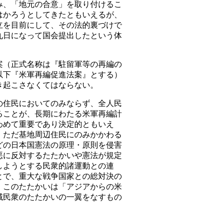
み、「地元の合意」を取り付けるこ
はかろうとしてきたともいえるが、
立を目前にして、その法的裏づけで
九日になって国会提出したという体
（正式名称は『駐留軍等の再編の
以下『米軍再編促進法案』とする）
き起こさなくてはならない。
住民においてのみならず、全人民
ることが、長期にわたる米軍再編計
わめて重要であり決定的ともいえ
、ただ基地周辺住民にのみかかわる
どの日本国憲法の原理・原則を侵害
悪に反対するたたかいや憲法が規定
しようとする民衆的諸運動との連
とで、重大な戦争国家との総対決の
、このたたかいは「アジアからの米
域民衆のたたかいの一翼をなすもの